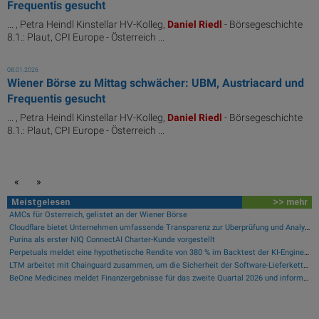
Frequentis gesucht
... , Petra Heindl Kinstellar HV-Kolleg,
Daniel
Riedl
- Börsegeschichte
8.1.: Plaut, CPI Europe - Österreich ...
08.01.2026
Wiener Börse zu Mittag schwächer: UBM, Austriacard und
Frequentis gesucht
... , Petra Heindl Kinstellar HV-Kolleg,
Daniel
Riedl
- Börsegeschichte
8.1.: Plaut, CPI Europe - Österreich ...
«
»
Meistgelesen
>> mehr
AMCs für Österreich, gelistet an der Wiener Börse
Cloudflare bietet Unternehmen umfassende Transparenz zur Überprüfung und Analyse des KI-Einsatzes
Purina als erster NIQ ConnectAI Charter-Kunde vorgestellt
Perpetuals meldet eine hypothetische Rendite von 380 % im Backtest der KI-Engine, die die risikofreie Handelsplattform „UpsideOnly“ antreibt
LTM arbeitet mit Chainguard zusammen, um die Sicherheit der Software-Lieferkette durch BlueVerse™ RightLogic zu stärken
BeOne Medicines meldet Finanzergebnisse für das zweite Quartal 2026 und informiert über aktuelle Geschäftsentwicklungen