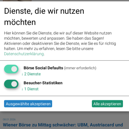
Dienste, die wir nutzen
möchten
... AG), Karin Lux (Geschäftsführerin, AzW),
Daniel
Hier können Sie die Dienste, die wir auf dieser Website nutzen
Riedl
(CDO Vonovia SE), Brigitte Jilka ...
möchten, bewerten und anpassen. Sie haben das Sagen!
Aktivieren oder deaktivieren Sie die Dienste, wie Sie es für richtig
halten.
Um mehr zu erfahren, lesen Sie bitte unsere
07.03.2026
Datenschutzerklärung
.
Vonovia Aktie: Bericht im Fokus ( Finanztrends)
... weiterer personeller Schnitt an: Vorstandsmitglied
Daniel
Riedl
Börse Social Defaults
scheidet zum Ende Mai im ...
(immer erforderlich)
↓
2
Dienste
08.01.2026
Besucher-Statistiken
LinkedIn-NL: Heute wurde ich überrascht: Irre Reise 1985
↓
1
Dienst
bis zum Wahnsinn 2026 mit Pi-D...
... Kapitel aus dem Hörbuch. Heute:
Daniel
Riedl,
damals mit der
Ausgewählte akzeptieren
Alle akzeptieren
Buwog gelistet ...
08.01.2026
Wiener Börse zu Mittag schwächer: UBM, Austriacard und