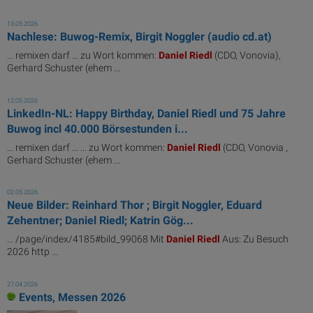
13.05.2026
Nachlese: Buwog-Remix, Birgit Noggler (audio cd.at)
... remixen darf ... zu Wort kommen:
Daniel
Riedl
(CDO, Vonovia),
Gerhard Schuster (ehem ...
12.05.2026
LinkedIn-NL: Happy Birthday, Daniel Riedl und 75 Jahre
Buwog incl 40.000 Börsestunden i...
... remixen darf ... ... zu Wort kommen:
Daniel
Riedl
(CDO, Vonovia ,
Gerhard Schuster (ehem ...
02.05.2026
Neue Bilder: Reinhard Thor ; Birgit Noggler, Eduard
Zehentner; Daniel Riedl; Katrin Gög...
... /page/index/4185#bild_99068 Mit
Daniel
Riedl
Aus: Zu Besuch
2026 http ...
27.04.2026
Events, Messen 2026