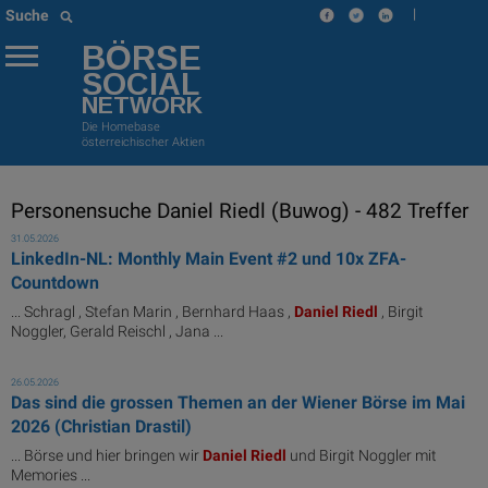
|
Suche
BÖRSE
SOCIAL
NETWORK
Die Homebase
österreichischer Aktien
Personensuche Daniel Riedl (Buwog) - 482 Treffer
31.05.2026
LinkedIn-NL: Monthly Main Event #2 und 10x ZFA-
Countdown
... Schragl , Stefan Marin , Bernhard Haas ,
Daniel
Riedl
, Birgit
Noggler, Gerald Reischl , Jana ...
26.05.2026
Das sind die grossen Themen an der Wiener Börse im Mai
2026 (Christian Drastil)
... Börse und hier bringen wir
Daniel
Riedl
und Birgit Noggler mit
Memories ...