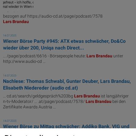
bezogen auf https://audio-cd.at/page/podcast/7578
Lars
Brandau
14.07.2025
Wiener Börse Party #945: ATX etwas schwächer, Do&Co
wieder über 200, Uniqa nach Direct...
... /page/podcast/6616 - Börsepeople heute:
Lars
Brandau
unter
http://www.audio-cd ...
14.07.2025
Nachlese: Thomas Schwabl, Gunter Deuber, Lars Brandau,
Elisabeth Niedereder (audio cd.at)
... cd.at/search/geldgespräch%203bg
Lars
Brandau
ist langjähriger
n-tv-Moderator/ ... .at/page/podcast/7578/
Lars
Brandau
bei den
Zertifikate Awards Austria ...
14.07.2025
Wiener Börse zu Mittag schwächer: Addiko Bank, VIG und
Uniqa gesucht