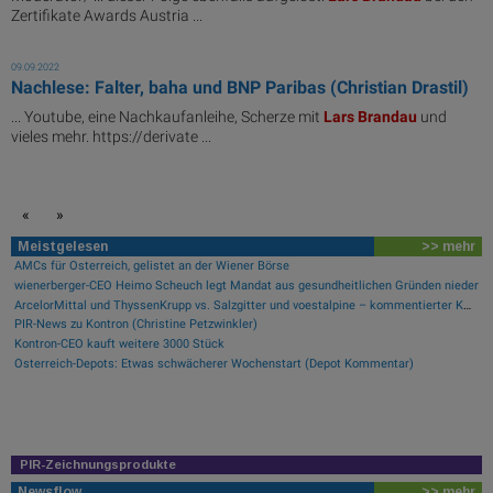
Zertifikate Awards Austria ...
09.09.2022
Nachlese: Falter, baha und BNP Paribas (Christian Drastil)
... Youtube, eine Nachkaufanleihe, Scherze mit
Lars
Brandau
und
vieles mehr. https://derivate ...
«
»
Meistgelesen
>> mehr
AMCs für Österreich, gelistet an der Wiener Börse
wienerberger-CEO Heimo Scheuch legt Mandat aus gesundheitlichen Gründen nieder
ArcelorMittal und ThyssenKrupp vs. Salzgitter und voestalpine – kommentierter KW 32 Peer Group Watch Stahl
PIR-News zu Kontron (Christine Petzwinkler)
Kontron-CEO kauft weitere 3000 Stück
Österreich-Depots: Etwas schwächerer Wochenstart (Depot Kommentar)
PIR-Zeichnungsprodukte
Newsflow
>> mehr