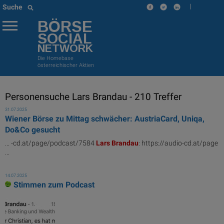
|
Suche
BÖRSE
SOCIAL
NETWORK
Die Homebase
österreichischer Aktien
Personensuche Lars Brandau - 210 Treffer
31.07.2025
Wiener Börse zu Mittag schwächer: AustriaCard, Uniqa,
Do&Co gesucht
... -cd.at/page/podcast/7584
Lars
Brandau
: https://audio-cd.at/page
...
14.07.2025
Stimmen zum Podcast