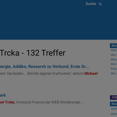
Suche
Mei
rcka - 132 Treffer
AMCs
Wien
rgie, Addiko, Research zu Verbund, Erste Gr...
erer. Die beiden ... Betrieb eigener Kraftwerke“, betont
Michael
ark
PI
ael
Trcka,
Vorstand Finance der WEB Windenergie ...
Ne
wiki
Wien