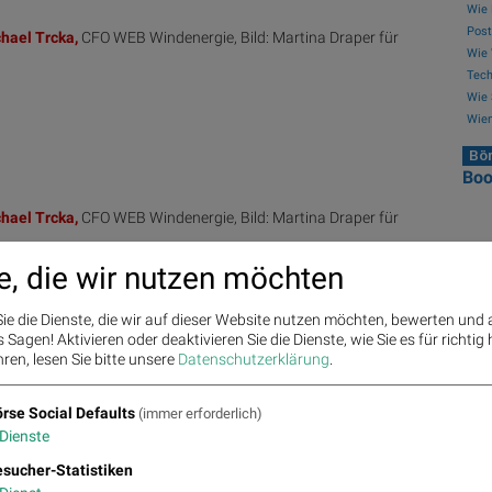
Wie 
Post
hael
Trcka,
CFO WEB Windenergie, Bild: Martina Draper für
Wie 
Tech
Wie 
Wien
Bör
Bo
hael
Trcka,
CFO WEB Windenergie, Bild: Martina Draper für
e, die wir nutzen möchten
ie die Dienste, die wir auf dieser Website nutzen möchten, bewerten und
Sagen! Aktivieren oder deaktivieren Sie die Dienste, wie Sie es für richtig 
ren, lesen Sie bitte unsere
Datenschutzerklärung
.
 Bild: Martina Draper für kapitalmarkt-stimme.at
rse Social Defaults
(immer erforderlich)
Dienste
sucher-Statistiken