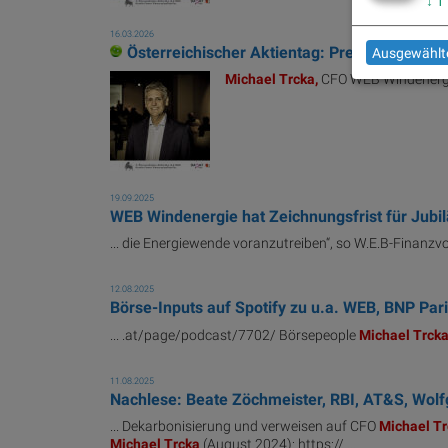
↓
1
16.03.2026
Österreichischer Aktientag: Presenter und V
Ausgewählte
Michael
Trcka,
CFO WEB Windenergie,
19.09.2025
WEB Windenergie hat Zeichnungsfrist für Jubi
... die Energiewende voranzutreiben“, so W.E.B-Finanz
12.08.2025
Börse-Inputs auf Spotify zu u.a. WEB, BNP Par
... .at/page/podcast/7702/ Börsepeople
Michael
Trck
11.08.2025
Nachlese: Beate Zöchmeister, RBI, AT&S, Wolf
... Dekarbonisierung und verweisen auf CFO
Michael
Tr
Michael
Trcka
(August 2024): https:// ...