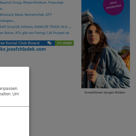
Baumot Group, Rhoen-Klinikum, Francotyp-
a...
Wirecard, Manz, Nemetschek, GFT
nologies,...
SAP, Scout24, Infineon, DAIMLER TRUCK HLD...,...
er Börse: ATX gibt am Freitag 1,36 Prozent ab
se Social Club Board
>> mehr
oks
josefchladek.com
 anpassen.
halten.
Um