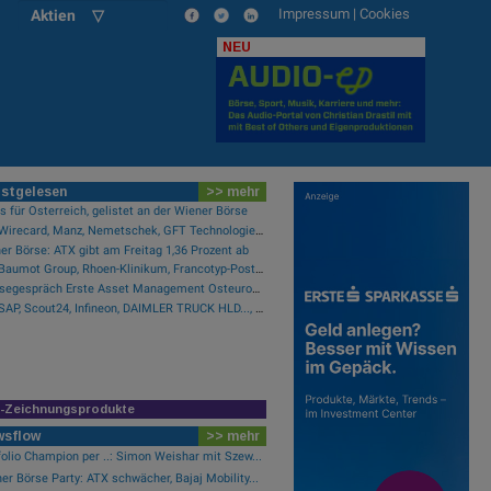
Impressum
|
Cookies
Aktien ▽
NEU
stgelesen
>> mehr
 für Österreich, gelistet an der Wiener Börse
Wie Wirecard, Manz, Nemetschek, GFT Technologies, SAP und Rocket Internet für Gesprächsstoff sorgten
er Börse: ATX gibt am Freitag 1,36 Prozent ab
Wie Baumot Group, Rhoen-Klinikum, Francotyp-Postalia, Tele Columbus, European Lithium und Lanxess für Gesprächsstoff sorgten
Pressegespräch Erste Asset Management Osteuropa Aktien
Wie SAP, Scout24, Infineon, DAIMLER TRUCK HLD..., Zalando und Allianz für Gesprächsstoff im DAX sorgten
R-Zeichnungsprodukte
wsflow
>> mehr
folio Champion per ..: Simon Weishar mit Szew...
er Börse Party: ATX schwächer, Bajaj Mobility...