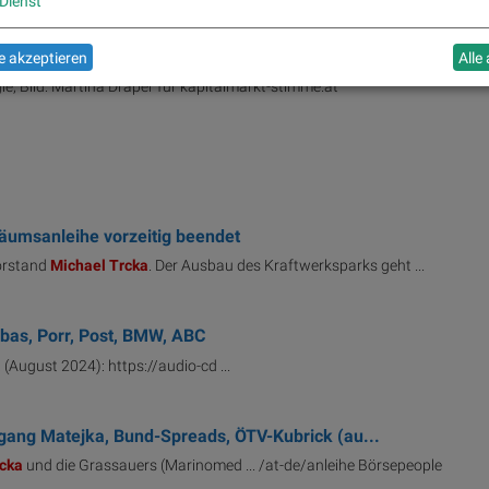
Dienst
eranstalter
 akzeptieren
Alle
 Bild: Martina Draper für kapitalmarkt-stimme.at
läumsanleihe vorzeitig beendet
vorstand
Michael
Trcka
. Der Ausbau des Kraftwerksparks geht ...
ibas, Porr, Post, BMW, ABC
a
(August 2024): https://audio-cd ...
gang Matejka, Bund-Spreads, ÖTV-Kubrick (au...
cka
und die Grassauers (Marinomed ... /at-de/anleihe Börsepeople