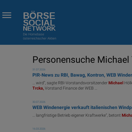
BÖRSE
SOCIAL
NETWORK
Die Homebase
österreichischer Aktien
Personensuche Michael T
31.07.2026
PIR-News zu RBI, Bawag, Kontron, WEB Windene
... wird“, sagte RBI-Vorstandsvorsitzender
Michael
Höll
Trcka,
Vorstand Finance der WEB ...
30.07.2026
WEB Windenergie verkauft italienischen Windp
... langfristige Betrieb eigener Kraftwerke“, betont
Mich
16.03.2026