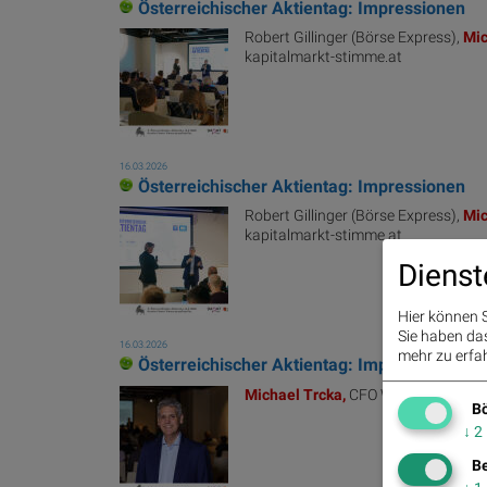
Österreichischer Aktientag: Impressionen
Robert Gillinger (Börse Express),
Mic
kapitalmarkt-stimme.at
16.03.2026
Österreichischer Aktientag: Impressionen
Robert Gillinger (Börse Express),
Mic
kapitalmarkt-stimme.at
Dienst
Hier können S
Sie haben das 
16.03.2026
mehr zu erfah
Österreichischer Aktientag: Impressionen
Michael
Trcka,
CFO WEB Windenergie,
Bö
↓
2
Be