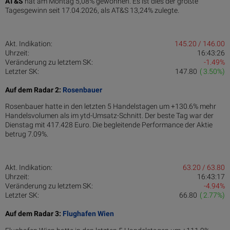
AT&S
hat am Montag 5,08% gewonnen. Es ist dies der größte
Tagesgewinn seit 17.04.2026, als AT&S 13,24% zulegte.
Akt. Indikation:
145.20 / 146.00
Uhrzeit:
16:43:26
Veränderung zu letztem SK:
-1.49%
Letzter SK:
147.80
( 3.50%)
Auf dem Radar 2:
Rosenbauer
Rosenbauer hatte in den letzten 5 Handelstagen um +130.6% mehr
Handelsvolumen als im ytd-Umsatz-Schnitt. Der beste Tag war der
Dienstag mit 417.428 Euro. Die begleitende Performance der Aktie
betrug 7.09%.
Akt. Indikation:
63.20 / 63.80
Uhrzeit:
16:43:17
Veränderung zu letztem SK:
-4.94%
Letzter SK:
66.80
( 2.77%)
Auf dem Radar 3:
Flughafen Wien