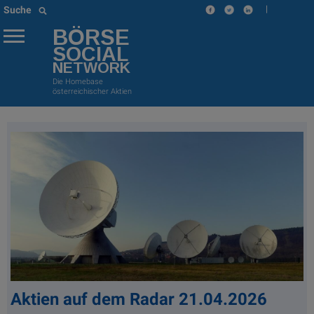
|
Suche
BÖRSE
SOCIAL
NETWORK
Die Homebase
österreichischer Aktien
Aktien auf dem Radar 21.04.2026