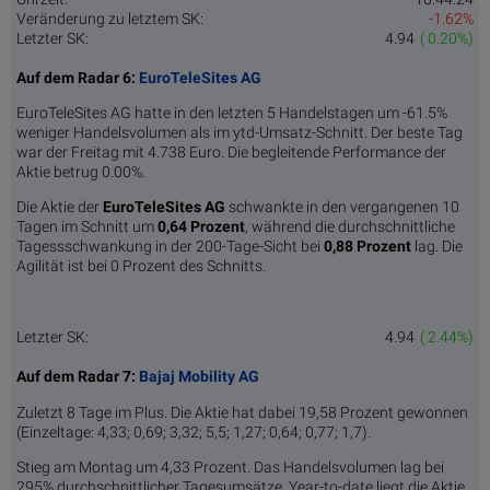
Veränderung zu letztem SK:
-1.62%
Letzter SK:
4.94
( 0.20%)
Auf dem Radar 6:
EuroTeleSites AG
EuroTeleSites AG hatte in den letzten 5 Handelstagen um -61.5%
weniger Handelsvolumen als im ytd-Umsatz-Schnitt. Der beste Tag
war der Freitag mit 4.738 Euro. Die begleitende Performance der
Aktie betrug 0.00%.
Die Aktie der
EuroTeleSites AG
schwankte in den vergangenen 10
Tagen im Schnitt um
0,64 Pro­zent
, während die durchschnittliche
Tagessschwankung in der 200-Tage-Sicht bei
0,88 Prozent
lag. Die
Agilität ist bei 0 Prozent des Schnitts.
Letzter SK:
4.94
( 2.44%)
Auf dem Radar 7:
Bajaj Mobility AG
Zuletzt 8 Tage im Plus. Die Aktie hat dabei 19,58 Prozent gewonnen
(Einzeltage: 4,33; 0,69; 3,32; 5,5; 1,27; 0,64; 0,77; 1,7).
Stieg am Montag um 4,33 Prozent. Das Handelsvolumen lag bei
295% durchschnittlicher Tagesumsätze. Year-to-date liegt die Aktie