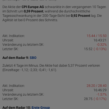
Die Aktie der
CPI Europe AG
schwankte in den vergangenen 10 Tagen
im Schnitt um
0,59 Pro­zent
, während die durchschnittliche
Tagessschwankung in der 200-Tage-Sicht bei
0,92 Prozent
lag. Die
Agilität ist bei 0 Prozent des Schnitts.
Akt. Indikation:
15.44 / 15.50
Uhrzeit:
16:43:21
Veränderung zu letztem SK:
-0.32%
Letzter SK:
15.52
( -0.13%)
Auf dem Radar 9:
SBO
Zuletzt 4 Tage im Minus. Die Aktie hat dabei 5,37 Prozent verloren
(Einzeltage: -1,12; -2,33; -0,41; -1,61).
Akt. Indikation:
28.20 / 28.40
Uhrzeit:
16:46:29
Veränderung zu letztem SK:
-1.57%
Letzter SK:
28.75
( -0.17%)
Auf dem Radar 10:
Erste Group