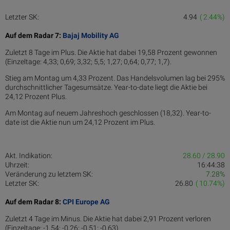
Letzter SK:
4.94
( 2.44%)
Auf dem Radar 7:
Bajaj Mobility AG
Zuletzt 8 Tage im Plus. Die Aktie hat dabei 19,58 Prozent gewonnen
(Einzeltage: 4,33; 0,69; 3,32; 5,5; 1,27; 0,64; 0,77; 1,7).
Stieg am Montag um 4,33 Prozent. Das Handelsvolumen lag bei 295%
durchschnittlicher Tagesumsätze. Year-to-date liegt die Aktie bei
24,12 Prozent Plus.
Am Montag auf neuem Jahreshoch geschlossen (18,32). Year-to-
date ist die Aktie nun um 24,12 Prozent im Plus.
Akt. Indikation:
28.60 / 28.90
Uhrzeit:
16:44:38
Veränderung zu letztem SK:
7.28%
Letzter SK:
26.80
( 10.74%)
Auf dem Radar 8:
CPI Europe AG
Zuletzt 4 Tage im Minus. Die Aktie hat dabei 2,91 Prozent verloren
(Einzeltage: -1,54; -0,26; -0,51; -0,63).