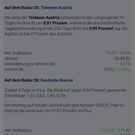
Auf dem Radar 25:
Telekom Austria
Die Aktie der
Telekom Austria
schwankte in den vergangenen 10
Tagen im Schnitt um
0,81 Pro­zent
, während die durchschnittliche
Tagessschwankung in der 200-Tage-Sicht bei
0,95 Prozent
lag. Die
Agilität ist bei 0 Prozent des Schnitts.
Akt. Indikation:
10.02 / 10.16
Uhrzeit:
16:45:52
Veränderung zu letztem SK:
-1.27%
Letzter SK:
10.22
( 1.59%)
Auf dem Radar 26:
Deutsche Boerse
Zuletzt 4 Tage im Plus. Die Aktie hat dabei 3,94 Prozent gewonnen
(Einzeltage: 1,07; 0,62; 1,41; 0,79).
Am Montag auf neuem Jahreshoch geschlossen (263,9). Year-to-
date ist die Aktie nun um 17,97 Prozent im Plus.
Akt. Indikation:
275.30 / 275.40