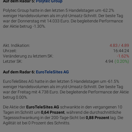
Auf dem Radar 5:
Polytec Group
Polytec Group hatte in den letzten 5 Handelstagen um -62.2%
weniger Handelsvolumen als im ytd-Umsatz-Schnitt. Der beste Tag
war der Donnerstag mit 14.033 Euro. Die begleitende Performance
der Aktie betrug -1.30%.
Akt. Indikation:
4.83 / 4.89
Uhrzeit:
16:44:24
Veränderung zu letztem SK:
-1.62%
Letzter SK:
4.94
( 0.20%)
Auf dem Radar 6:
EuroTeleSites AG
EuroTeleSites AG hatte in den letzten 5 Handelstagen um -61.5%
weniger Handelsvolumen als im ytd-Umsatz-Schnitt. Der beste Tag
war der Freitag mit 4.738 Euro. Die begleitende Performance der Aktie
betrug 0.00%.
Die Aktie der
EuroTeleSites AG
schwankte in den vergangenen 10
Tagen im Schnitt um
0,64 Pro­zent
, während die durchschnittliche
Tagessschwankung in der 200-Tage-Sicht bei
0,88 Prozent
lag. Die
Agilität ist bei 0 Prozent des Schnitts.