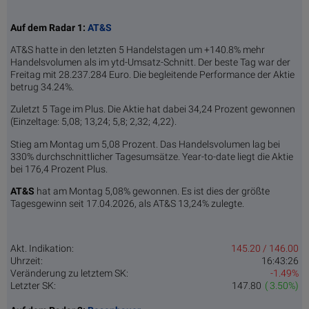
Auf dem Radar 1:
AT&S
AT&S hatte in den letzten 5 Handelstagen um +140.8% mehr
Handelsvolumen als im ytd-Umsatz-Schnitt. Der beste Tag war der
Freitag mit 28.237.284 Euro. Die begleitende Performance der Aktie
betrug 34.24%.
Zuletzt 5 Tage im Plus. Die Aktie hat dabei 34,24 Prozent gewonnen
(Einzeltage: 5,08; 13,24; 5,8; 2,32; 4,22).
Stieg am Montag um 5,08 Prozent. Das Handelsvolumen lag bei
330% durchschnittlicher Tagesumsätze. Year-to-date liegt die Aktie
bei 176,4 Prozent Plus.
AT&S
hat am Montag 5,08% gewonnen. Es ist dies der größte
Tagesgewinn seit 17.04.2026, als AT&S 13,24% zulegte.
Akt. Indikation:
145.20 / 146.00
Uhrzeit:
16:43:26
Veränderung zu letztem SK:
-1.49%
Letzter SK:
147.80
( 3.50%)