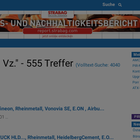
Suche
Mei
Vz." - 555 Treffer
AMCs
(Volltext-Suche: 4040
Kont
Upgr
ATX-
eon, Rheinmetall, Vonovia SE, E.ON , Airbu...
1 ...
PI
Ne
Öste
K HLD..., Rheinmetall, HeidelbergCement, E.O...
Börs