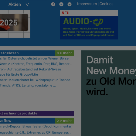
Impressum
|
Cookies
Aktien ▽
NEU
stgelesen
>> mehr
 für Österreich, gelistet an der Wiener Börse
PIR-News zu Kontron, Frequentis, Porr, BKS, Research zu Erste Group, Verbund (Christine Petzwinkler)
ron - Auftragsbestand auf Rekord-Niveau
ade für Erste Group-Aktie
Porr setzt Mauerroboter bei Wohnprojekt in Tschechien ein
Trends: AT&S, Lenzing, voestalpine ...
R-Zeichnungsprodukte
wsflow
>> mehr
rreich-Depots: Etwas fester (Depot Kommentar)
egeschichte 6.8.: Extremes zu CPI Europe aus ...