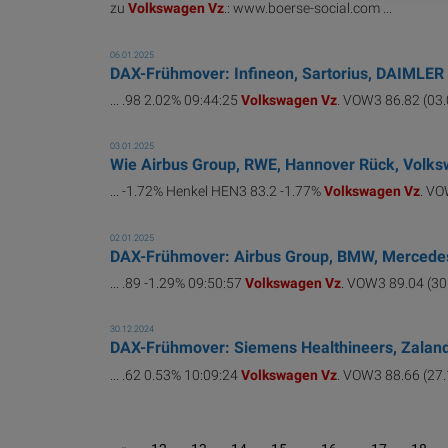
zu
Volkswagen
Vz
.: www.boerse-social.com ...
06.01.2025
DAX-Frühmover: Infineon, Sartorius, DAIMLER
... .98 2.02% 09:44:25
Volkswagen
Vz
. VOW3 86.82 (03.0
03.01.2025
Wie Airbus Group, RWE, Hannover Rück, Volksw
... -1.72% Henkel HEN3 83.2 -1.77%
Volkswagen
Vz
. VO
02.01.2025
DAX-Frühmover: Airbus Group, BMW, Mercedes
... .89 -1.29% 09:50:57
Volkswagen
Vz
. VOW3 89.04 (30.
30.12.2024
DAX-Frühmover: Siemens Healthineers, Zalando
... .62 0.53% 10:09:24
Volkswagen
Vz
. VOW3 88.66 (27.1