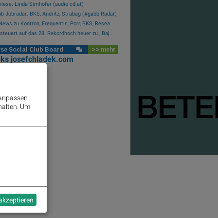
lese: Linda Simhofer (audio cd.at)
b Jobradar: BKS, Andritz, Strabag (#gabb Radar)
News zu Kontron, Frequentis, Porr, BKS, Resea...
steuert auf das 28. Rekordhoch heuer zu , Baj...
se Social Club Board
>> mehr
oks
josefchladek.com
 anpassen.
halten.
Um
 akzeptieren