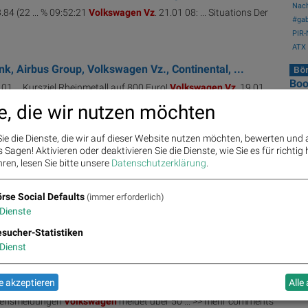
Nach
84 (22 ... % 09:52:21
Volkswagen
Vz
. 21.01 08: ... Situations Der
#gab
PIR-
ATX 
 Airbus Group, Volkswagen Vz., Continental, ...
Bör
Bo
01 ... Kursziel Rheinmetall auf 800 Euro!
Volkswagen
Vz
. 19.01
e, die wir nutzen möchten
ie die Dienste, die wir auf dieser Website nutzen möchten, bewerten und
etflix, PayPal, Qualcomm Incorporated, Ba...
Sagen! Aktivieren oder deaktivieren Sie die Dienste, wie Sie es für richtig 
swagen
Vz
. 0.55% Primusinterpare (467GF ... ) >> mehr comments
ren, lesen Sie bitte unsere
Datenschutzerklärung
.
rse Social Defaults
(immer erforderlich)
Dienste
he Automobil Holding, Mercedes-Benz Group, M...
sucher-Statistiken
 90.36 (10.01.) ...
Dienst
 Nvidia, Nordex und Acuity Brands
 akzeptieren
Alle
hmensmeldungen
Volkswagen
meldet über 50 ... >> mehr comments