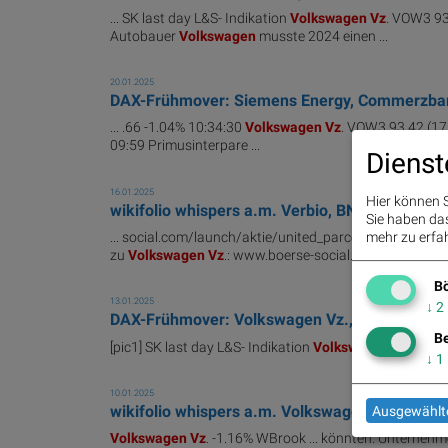
... SK last day L&S- Indikation
Volkswagen
Vz
. VOW3 93.
Autobauer
Volkswagen
musste 2024 einen ...
20.01.2025
DAX-Frühmover: Siemens Energy, Commerzbank,
... .66 -1.04% 10:34:30
Volkswagen
Vz
. VOW3 93.42 (17.
09:59 Primusinterpare ...
Dienst
16.01.2025
Hier können S
wikifolio whispers a.m. Verbio, BNP Paribas, N
Sie haben das 
... social.com/launch/aktie/united_parcel_service
Volk
mehr zu erfah
zu
Volkswagen
Vz
.: www.boerse-social.com/ ...
Bö
13.01.2025
↓
2
DAX-Frühmover: Volkswagen Vz., Bayer, Porsc
Be
[pic1] SK last day L&S- Indikation
Volkswagen
Vz
. VOW3
↓
1
10.01.2025
wikifolio whispers a.m. Volkswagen Vz., BASF,
Ausgewählte
Volkswagen
Vz
. -1.16% WBrook ... könnten. Unterne