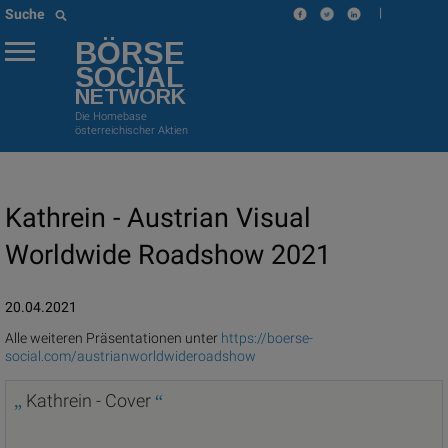
|
Suche
BÖRSE
SOCIAL
NETWORK
Die Homebase
österreichischer Aktien
Kathrein - Austrian Visual
Worldwide Roadshow 2021
20.04.2021
Alle weiteren Präsentationen unter
https://boerse-
social.com/austrianworldwideroadshow
Kathrein - Cover
„
“