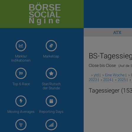
BÖRSE
SOCIAL
Ngine
ATX
BS-Tagessieg
Märkte/
Marketcap
Indikationen
Close bis Close
(Auf die S
» ytd
|
» Eine Woche
|
» 
2023
|
» 2024
|
» 2025
|
»
Top 6 Race
Star/Rutsch
der Stunde
Tagessieger (153
Moving Averages
Reporting Days