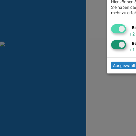
Hier können S
Sie haben das 
mehr zu erfah
Bö
↓
2
Be
↓
1
Ausgewählte