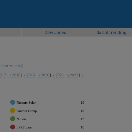
Dow Jones
dad.at trending
s/bsn_watchlist
)
2017
|
» 2018
|
» 2019
|
» 2020
|
» 2021
|
» 2022
|
»
Phoenix Solar
19
Baumot Group
19
Noratis
13
LPKF Laser
10