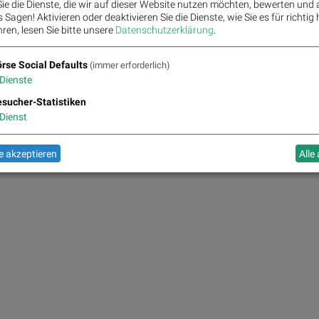
ie die Dienste, die wir auf dieser Website nutzen möchten, bewerten und
Sagen! Aktivieren oder deaktivieren Sie die Dienste, wie Sie es für richtig 
Infrastrukturpartner
ren, lesen Sie bitte unsere
Datenschutzerklärung
.
rse Social Defaults
(immer erforderlich)
Dienste
sucher-Statistiken
Dienst
 akzeptieren
Alle