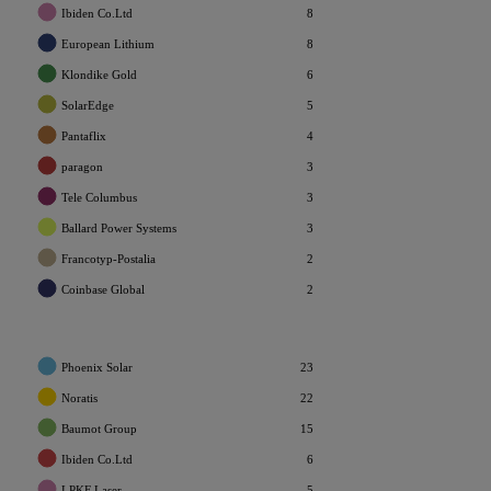
Ibiden Co.Ltd
8
European Lithium
8
Klondike Gold
6
SolarEdge
5
Pantaflix
4
paragon
3
Tele Columbus
3
Ballard Power Systems
3
Francotyp-Postalia
2
Coinbase Global
2
Samsung Electronics
2
Heidelberger Druckmaschinen
2
Phoenix Solar
23
Snowflake
2
Noratis
22
Reploid Group AG
2
Baumot Group
15
Under Armour
2
Ibiden Co.Ltd
6
SFC Energy
2
LPKF Laser
5