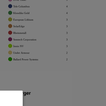
Terex
1
Tele Columbus
4
Zalando
1
Klondike Gold
4
Canadian Solar
1
European Lithium
3
Bechtle
1
SolarEdge
3
MTU Aero Engines
1
Rheinmetall
3
EHang
1
Semtech Corporation
3
Manchester United
1
Innio NV
3
Hochtief
1
Under Armour
2
BioNTech
1
Ballard Power Systems
2
DWS Group
1
Delivery Hero
2
Austriacard Holdings AG
1
Snowflake
2
Verbio
1
Pantaflix
2
Ibu-Tec
1
Space Exploration Technologies Corp
2
Duerr
1
3D Systems
2
Suess Microtec
1
Carl Zeiss Meditec
2
Dropbox
1
Verbio
2