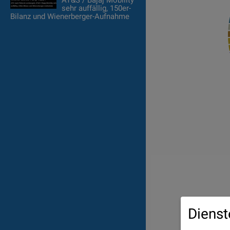
AT&S / Bajaj Mobility
sehr auffällig, 150er-
Bilanz und Wienerberger-Aufnahme
Dienst