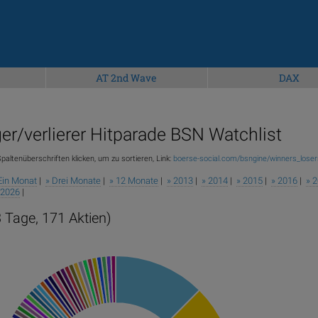
AT 2nd Wave
DAX
er/verlierer Hitparade BSN Watchlist
paltenüberschriften klicken, um zu sortieren, Link:
boerse-social.com/bsngine/winners_loser
Ein Monat
|
» Drei Monate
|
» 12 Monate
|
» 2013
|
» 2014
|
» 2015
|
» 2016
|
» 
 2026
|
 Tage, 171 Aktien)