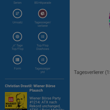
Serien
BS-Hitparade
Umsatz
Tagessieger/
verlierer
„n“ Tage
Top/Flop
Top/Flop
Diashows
Form
Tagessieger
Tagesverlierer (
ytd
Christian Drastil: Wiener Börse
Plausch
Wiener Börse Party
#1214: ATX nach
Rekord unchanged,