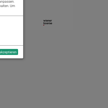
 anpassen.
Space Exploration Technologies Corp
1
halten.
Um
Ibu-Tec
2
Lanxess
1
Coinbase Global
2
TTM Technologies, Inc.
1
Emerald Horizon AG
2
3D Systems
1
EHang
2
Südzucker
1
Canadian Solar
2
Sportradar Group
1
BayWa
1
Rheinmetall
1
Transocean
1
Stratasys
1
 akzeptieren
Fresenius Medical Care
1
Geely
1
freenet
1
Grammer
1
Puma
1
Callaway Golf
1
ElringKlinger
1
Advanced Micro Devices, Inc.
1
Callaway Golf
1
Dialight
1
Reploid Group AG
1
Lockheed Martin
1
Sportradar Group
1
Delivery Hero
1
Stratasys
1
Puma
1
RTL Group
1