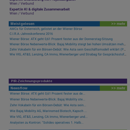
Wien / Verbund
Expert:in KI & digitale Zusammenarbeit
Wien / Verbund
Meistgelesen
>> mehr
AMCs für Österreich, gelistet an der Wiener Börse
C.I.R.A.-Jahreskonferenz 2016
Wiener Börse: ATX geht 0,61 Prozent fester aus der Donnerstag-Sitzung
Wiener Börse Nebenwerte-Blick: Bajaj Mobility steigt bei hohen Umsätzen mehr als 10 Prozent
Zehn Vokabeln für ein Börsen-Debüt: Wie Asta sein Geschäftsmodell erklärt (Podcast)
Wie VIG, AT&S, Lenzing, CA Immo, Wienerberger und Strabag für Gesprächsstoff im ATX sorgten
PIR-Zeichnungsprodukte
Newsflow
>> mehr
Wiener Börse: ATX geht 0,61 Prozent fester aus de...
Wiener Börse Nebenwerte-Blick: Bajaj Mobility ste...
Zehn Vokabeln für ein Börsen-Debüt: Wie Asta sein...
Wie Bajaj Mobility AG, Marinomed Biotech, Kapsch ...
Wie VIG, AT&S, Lenzing, CA Immo, Wienerberger und...
Analysten zu Kontron: "Solides operatives 1. Halb...