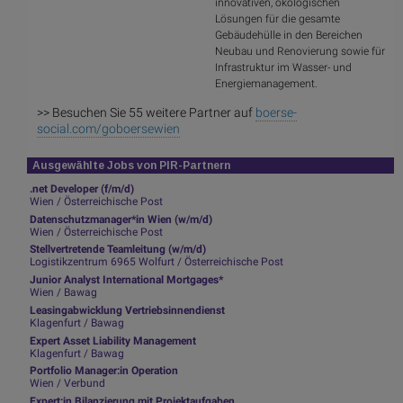
innovativen, ökologischen
Lösungen für die gesamte
Gebäudehülle in den Bereichen
Neubau und Renovierung sowie für
Infrastruktur im Wasser- und
Energiemanagement.
>> Besuchen Sie 55 weitere Partner auf
boerse-
social.com/goboersewien
Ausgewählte Jobs von PIR-Partnern
.net Developer (f/m/d)
Wien / Österreichische Post
Datenschutzmanager*in Wien (w/m/d)
Wien / Österreichische Post
Stellvertretende Teamleitung (w/m/d)
Logistikzentrum 6965 Wolfurt / Österreichische Post
Junior Analyst International Mortgages*
Wien / Bawag
Leasingabwicklung Vertriebsinnendienst
Klagenfurt / Bawag
Expert Asset Liability Management
Klagenfurt / Bawag
Portfolio Manager:in Operation
Wien / Verbund
Expert:in Bilanzierung mit Projektaufgaben