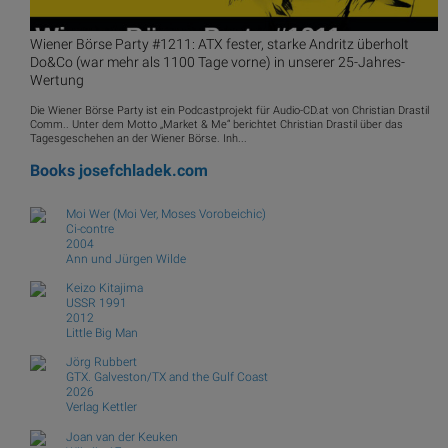
Wiener Börse Party #1211: ATX fester, starke Andritz überholt
Do&Co (war mehr als 1100 Tage vorne) in unserer 25-Jahres-
Wertung
Die Wiener Börse Party ist ein Podcastprojekt für Audio-CD.at von Christian Drastil
Comm.. Unter dem Motto „Market & Me“ berichtet Christian Drastil über das
Tagesgeschehen an der Wiener Börse. Inh...
Books
josefchladek.com
Moi Wer (Moi Ver, Moses Vorobeichic)
Ci-contre
2004
Ann und Jürgen Wilde
Keizo Kitajima
USSR 1991
2012
Little Big Man
Jörg Rubbert
GTX. Galveston/TX and the Gulf Coast
2026
Verlag Kettler
Joan van der Keuken