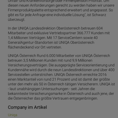
Unfall- und Krankenvorsorge oder Firmenpension Priorität. Um
diesen neuen Anforderungen gerecht zu werden haben wir unsere
Firmenproduktpalette entsprechend erweitert und angepasst. So
gibt es für jede Anfrage eine individuelle Lösung", ist Schwarz
überzeugt.
In der UNIQA Landesdirektion Oberösterreich betreuen 604
Mitarbeiter und exklusive Vertriebspartner 366.777 Kunden mit
1,4 Millionen Verträgen. Mit 17 ServiceCentern sowie 40
GeneralAgentur-Standorten ist UNIQA Oberösterreich
flächendeckend vor Ort vertreten.
UNIQA Österreich Rund 6.000 Mitarbeiter von UNIQA Österreich
betreuen 3,5 Millionen Kunden mit rund 9,9 Millionen
Versicherungsverträgen. Die ausgeprägte Serviceorientierung und
Kundennähe wird durch die neun Landesdirektionen und über 400
Servicestellen unterstrichen. UNIQA Österreich erreichte 2016
einen Marktanteil von rund 21 Prozent und ist damit der größte
unter den mehr als 50 in Österreich tätigen Versicherern. UNIQA ist
- laut unabhängigen Untersuchungen - seit Jahren die
bekannteste Versicherungsmarke in Österreich und auch jene, der
die Österreicher das größte Vertrauen entgegenbringen.
Company im Artikel
Uniqa