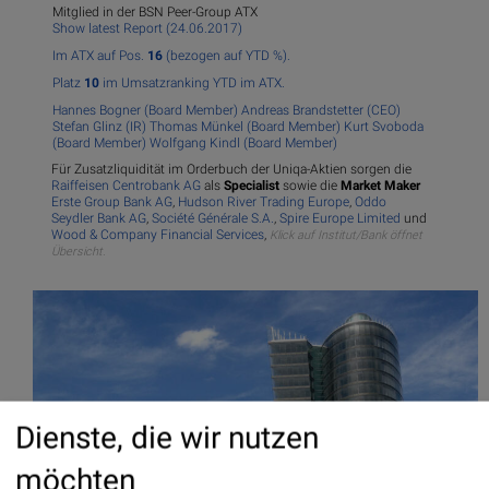
Mitglied in der BSN Peer-Group ATX
Show latest Report (24.06.2017)
Im ATX auf Pos.
16
(bezogen auf YTD %).
Platz
10
im Umsatzranking YTD im ATX.
Hannes Bogner (Board Member)
Andreas Brandstetter (CEO)
Stefan Glinz (IR)
Thomas Münkel (Board Member)
Kurt Svoboda
(Board Member)
Wolfgang Kindl (Board Member)
Für Zusatzliquidität im Orderbuch der Uniqa-Aktien sorgen die
Raiffeisen Centrobank AG
als
Specialist
sowie die
Market Maker
Erste Group Bank AG
,
Hudson River Trading Europe
,
Oddo
Seydler Bank AG
,
Société Générale S.A.
,
Spire Europe Limited
und
Wood & Company Financial Services
,
Klick auf Institut/Bank öffnet
Übersicht.
Dienste, die wir nutzen
möchten