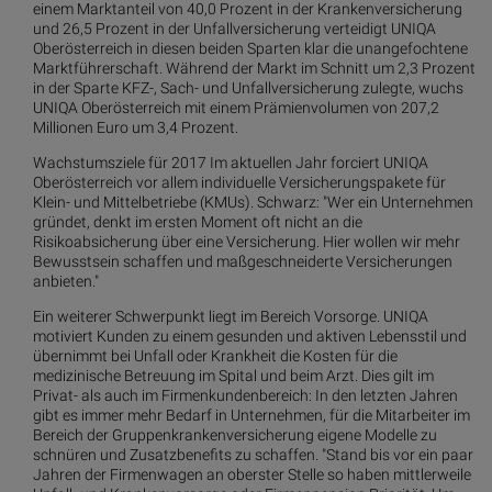
einem Marktanteil von 40,0 Prozent in der Krankenversicherung
und 26,5 Prozent in der Unfallversicherung verteidigt UNIQA
Oberösterreich in diesen beiden Sparten klar die unangefochtene
Marktführerschaft. Während der Markt im Schnitt um 2,3 Prozent
in der Sparte KFZ-, Sach- und Unfallversicherung zulegte, wuchs
UNIQA Oberösterreich mit einem Prämienvolumen von 207,2
Millionen Euro um 3,4 Prozent.
Wachstumsziele für 2017 Im aktuellen Jahr forciert UNIQA
Oberösterreich vor allem individuelle Versicherungspakete für
Klein- und Mittelbetriebe (KMUs). Schwarz: "Wer ein Unternehmen
gründet, denkt im ersten Moment oft nicht an die
Risikoabsicherung über eine Versicherung. Hier wollen wir mehr
Bewusstsein schaffen und maßgeschneiderte Versicherungen
anbieten."
Ein weiterer Schwerpunkt liegt im Bereich Vorsorge. UNIQA
motiviert Kunden zu einem gesunden und aktiven Lebensstil und
übernimmt bei Unfall oder Krankheit die Kosten für die
medizinische Betreuung im Spital und beim Arzt. Dies gilt im
Privat- als auch im Firmenkundenbereich: In den letzten Jahren
gibt es immer mehr Bedarf in Unternehmen, für die Mitarbeiter im
Bereich der Gruppenkrankenversicherung eigene Modelle zu
schnüren und Zusatzbenefits zu schaffen. "Stand bis vor ein paar
Jahren der Firmenwagen an oberster Stelle so haben mittlerweile