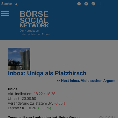
|
Suche
BÖRSE
SOCIAL
NETWORK
Die Homebase
österreichischer Aktien
Inbox: Uniqa als Platzhirsch
>> Next Inbox: Viele suchen Argumen
Uniqa
Akt. Indikation:
18.22 / 18.28
Uhrzeit:
23:00:50
Veränderung zu letztem SK:
-0.05%
Letzter SK:
18.26
( 1.11%)
26.06.2017
Zugemailt von / gefunden bei: Uniqa Group