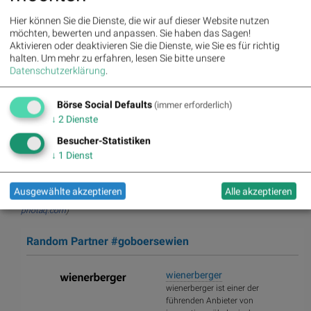
Hier können Sie die Dienste, die wir auf dieser Website nutzen
möchten, bewerten und anpassen. Sie haben das Sagen!
Uniqa Tower © diverse Handypics mit freundlicher Genehmigung von
Aktivieren oder deaktivieren Sie die Dienste, wie Sie es für richtig
photaq.com-Freunden
halten.
Um mehr zu erfahren, lesen Sie bitte unsere
Datenschutzerklärung
.
Aktien auf dem Radar:
Rosenbauer
,
Bajaj Mobility AG
,
Andritz
,
Börse Social Defaults
(immer erforderlich)
Semperit
,
EuroTeleSites AG
,
Flughafen Wien
,
ATX
,
ATX Prime
,
ATX
↓
2
Dienste
TR
,
Bawag
,
ATX NTR
,
Erste Group
,
Porr
,
SBO
,
AT&S
,
Frequentis
,
Kapsch TrafficCom
,
Marinomed Biotech
,
VIG
,
Warimpex
,
BTV AG
,
Besucher-Statistiken
BKS Bank Stamm
,
Agrana
,
Lenzing
,
Amag
,
CPI Europe AG
,
↓
1
Dienst
Österreichische Post
,
Telekom Austria
,
UBM
,
Uniqa
.
(BSN-Hinweis: Lauftext im Original des Aussenders, Titel (immer) und
Ausgewählte akzeptieren
Alle akzeptieren
Bebilderung (oft) durch
boerse-social.com
aus dem Fotoarchiv von
photaq.com
)
Random Partner #goboersewien
wienerberger
wienerberger ist einer der
führenden Anbieter von