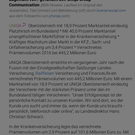
Communication
(BSN-Hinweis: Lauftext im Original des
Aussenders, Titel (immer) und Bebilderung (oft) durch
boerse-social.com
aus dem Fotoarchiv von
photaq.com
)
UN
IQA
Oberösterreich mit 18,9 Prozent Marktanteil eindeutig
Platzhirsch im Bundesland * Mit 40,0 Prozent Marktanteil
unangefochtener Marktführer in der Krankenversicherung *
Kräftiges Wachstum über Markt in der KFZ-, Sach- und
Unfallversicherung um 3,4 Prozent * Verrechnetes
Prämienvolumen 2016 bei 445,2 Millionen Euro
UNIQA Oberösterreich erreichte im vergangenen Jahr nach der
Fusion mit den Einzelgesellschaften Salzburger Landes-
Versicherung,
Raiffeisen
Versicherung und FinanceLife ein
verrechnetes Prämienvolumen von 445,2 Millionen Euro. Mit einem
Marktanteil von 18,9 Prozent ist UNIQA Oberösterreich eindeutig
der Versicherer mit der stärksten Präsenz unter den im
Bundesland tätigen Versicherern. "Unser Erfolgsrezept ist der
persönliche Kontakt zu unseren Kunden. Wir sind dort, wo der
Kunde uns sucht und immer da, wenn der Kunde uns braucht -
persönlich, telefonisch oder online", so Landesdirektor Hans
Christian Schwarz.
In der Krankenversicherung legte das verrechnete
Prämienvolumen um 2,9 Prozent auf 101,6 Millionen Euro zu. Mit