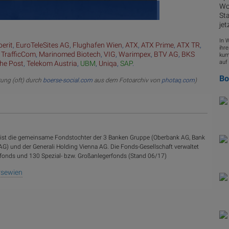
Woc
Sta
jet
In 
erit
,
EuroTeleSites AG
,
Flughafen Wien
,
ATX
,
ATX Prime
,
ATX TR
,
ihre
 TrafficCom
,
Marinomed Biotech
,
VIG
,
Warimpex
,
BTV AG
,
BKS
kum
auf 
che Post
,
Telekom Austria
,
UBM
,
Uniqa
,
SAP
.
B
rung (oft) durch
boerse-social.com
aus dem Fotoarchiv von
photaq.com
)
. ist die gemeinsame Fondstochter der 3 Banken Gruppe (Oberbank AG, Bank
 AG) und der Generali Holding Vienna AG. Die Fonds-Gesellschaft verwaltet
umsfonds und 130 Spezial- bzw. Großanlegerfonds (Stand 06/17)
rsewien