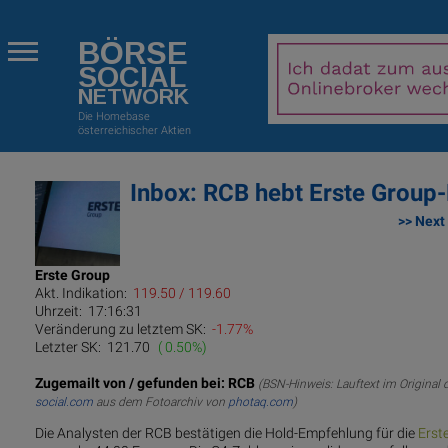
BÖRSE
SOCIAL
NETWORK
Die Homebase
österreichischer Aktien
Inbox: RCB hebt Erste Group-K
>> Next
Erste Group
Akt. Indikation:
119.50 / 119.60
Uhrzeit:
17:16:31
Veränderung zu letztem SK:
-1.77%
Letzter SK:
121.70
( 0.50%)
Zugemailt von / gefunden bei: RCB
(BSN-Hinweis: Lauftext im Original 
social.com
aus dem Fotoarchiv von
photaq.com
)
Die Analysten der RCB bestätigen die Hold-Empfehlung für die
Erst