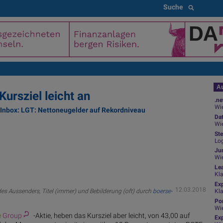
Suche
Au
ursziel leicht an
.ne
Wie
 Inbox: LGT: Nettoneugelder auf Rekordniveau
Da
Wie
Ste
Zug
Log
soci
Jun
Wi
Die 
Le
orga
Kl
von 
Ex
Euro
12.03.2018
des Aussenders, Titel (immer) und Bebilderung (oft) durch
boerse-
Kl
Mana
Por
Wi
Der 
e
Group
-Aktie, heben das Kursziel aber leicht, von 43,00 auf
Exp
Kund