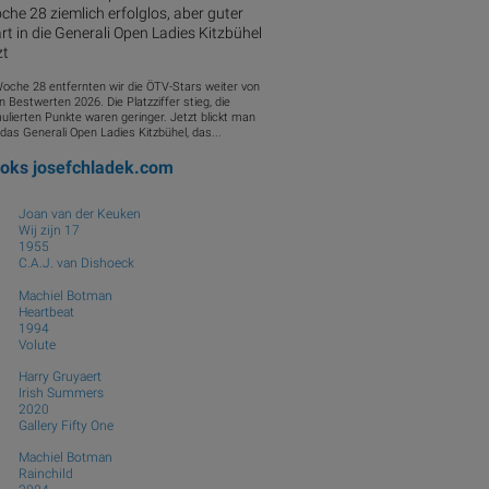
he 28 ziemlich erfolglos, aber guter
rt in die Generali Open Ladies Kitzbühel
zt
Woche 28 entfernten wir die ÖTV-Stars weiter von
n Bestwerten 2026. Die Platzziffer stieg, die
ulierten Punkte waren geringer. Jetzt blickt man
das Generali Open Ladies Kitzbühel, das...
ooks
josefchladek.com
Joan van der Keuken
Wij zijn 17
1955
C.A.J. van Dishoeck
Machiel Botman
Heartbeat
1994
Volute
Harry Gruyaert
Irish Summers
2020
Gallery Fifty One
Machiel Botman
Rainchild