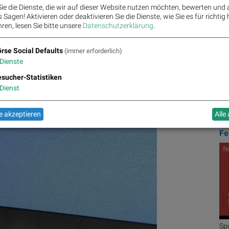
Priv
ATX
ie die Dienste, die wir auf dieser Website nutzen möchten, bewerten und
Sagen! Aktivieren oder deaktivieren Sie die Dienste, wie Sie es für richtig 
Stra
Bö
ren, lesen Sie bitte unsere
Datenschutzerklärung
.
In d
wik
Wach
in E
rse Social Defaults
(immer erforderlich)
Vere
Dienste
Welt
Mark
BSN
sucher-Statistiken
auch
Dienst
verb
Vert
Stan
 akzeptieren
Alle
S.D.
Fe
Ausd
ausb
wir 
Unte
wir 
Vad
mo
Sp