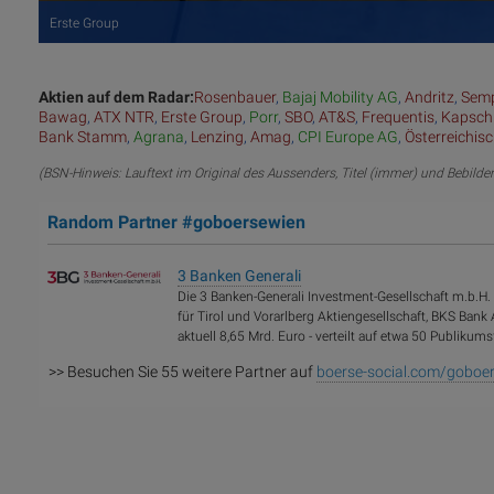
Erste Group
Aktien auf dem Radar:
Rosenbauer
,
Bajaj Mobility AG
,
Andritz
,
Semp
Bawag
,
ATX NTR
,
Erste Group
,
Porr
,
SBO
,
AT&S
,
Frequentis
,
Kapsch
Bank Stamm
,
Agrana
,
Lenzing
,
Amag
,
CPI Europe AG
,
Österreichis
(BSN-Hinweis: Lauftext im Original des Aussenders, Titel (immer) und Bebilde
Random Partner #goboersewien
3 Banken Generali
Die 3 Banken-Generali Investment-Gesellschaft m.b.H
für Tirol und Vorarlberg Aktiengesellschaft, BKS Bank
aktuell 8,65 Mrd. Euro - verteilt auf etwa 50 Publik
>> Besuchen Sie 55 weitere Partner auf
boerse-social.com/goboe