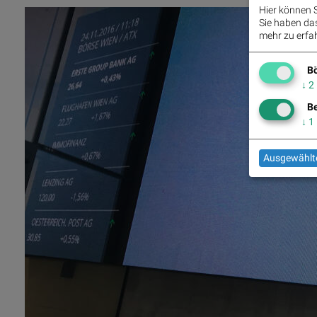
Hier können S
Sie haben das 
mehr zu erfah
Bö
↓
2
Be
↓
1
Ausgewählte