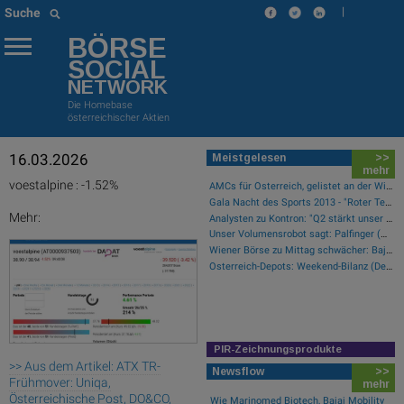
|
Suche
BÖRSE
SOCIAL
NETWORK
Die Homebase
österreichischer Aktien
16.03.2026
Meistgelesen
>>
mehr
voestalpine : -1.52%
AMCs für Österreich, gelistet an der Wiener Börse
Gala Nacht des Sports 2013 - "Roter Teppich"
Mehr:
Analysten zu Kontron: "Q2 stärkt unser Vertrauen in die verbesserte operative Qualität"
Unser Volumensrobot sagt: Palfinger (#gabb Radar)
Wiener Börse zu Mittag schwächer: Bajaj Mobility, FACC und Agrana gesucht
Österreich-Depots: Weekend-Bilanz (Depot Kommentar)
PIR-Zeichnungsprodukte
>> Aus dem Artikel: ATX TR-
Newsflow
>>
Frühmover: Uniqa,
mehr
Österreichische Post, DO&CO,
Wie Marinomed Biotech, Bajaj Mobility