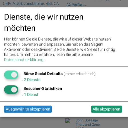
OMV, AT&S, voestalpine, RBI, CA
AG, Wolftan...
Immo, CPI Europe AG und SBO
Wie Österreichische Post, AT&S,
Dienste, die wir nutzen
Wienerberger, Pal...
Palfinger : 1.32%
» Details
Wiener Börse Party #1216: ATX
voestalpine : 0.23%
» Details
möchten
schwächer, Bajaj Mo...
CA Immo : 0.21%
» Details
Uniqa : 0.05%
» Details
Österreich-Depots: Weekend-Bilanz
DO&CO : 0.00%
» Details
Hier können Sie die Dienste, die wir auf dieser Website nutzen
(Depot Kommentar)
Erste Group : -1.19%
» Details
möchten, bewerten und anpassen. Sie haben das Sagen!
Börsegeschichte 7.8.: Extremes zu
Bawag : -1.34%
» Details
Aktivieren oder deaktivieren Sie die Dienste, wie Sie es für richtig
Palfinger (Börs...
Strabag : -1.56%
» Details
halten.
Um mehr zu erfahren, lesen Sie bitte unsere
Nachlese: 10 Vokabel, um Asta besser
AT&S : -2.23%
» Details
Datenschutzerklärung
.
zu verstehen...
Österreichische Post : -4.48%
»
Details
Börse Social Club Board
>>
Börse Social Defaults
(immer erforderlich)
mehr
↓
2
Dienste
Books
josefchladek.com
Besucher-Statistiken
↓
1
Dienst
Dimitri Bogachuk
Atlantic
2025
Ausgewählte akzeptieren
Alle akzeptieren
form.
John Gossage
There and Gone