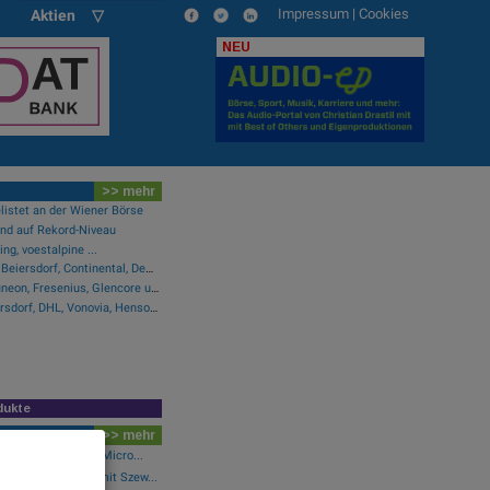
Impressum
|
Cookies
Aktien ▽
NEU
>> mehr
listet an der Wiener Börse
and auf Rekord-Niveau
ng, voestalpine ...
Wie Infineon, Fresenius, Beiersdorf, Continental, Deutsche Post und Bayer für Gesprächsstoff im DAX sorgten
Wie Manz, Pinterest, Infineon, Fresenius, Glencore und Lenzing für Gesprächsstoff sorgten
Research-Fazits zu Beiersdorf, DHL, Vonovia, Hensoldt ...
dukte
>> mehr
wikifolio 06.08.26: Micro...
..: Simon Weishar mit Szew...