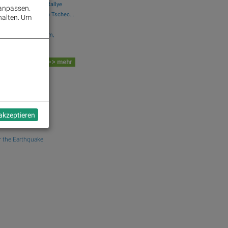
sergebnis dank KI-Rallye
 anpassen.
 bei Wohnprojekt in Tschec...
halten.
Um
p-Aktie
4, Deutsche Telekom,
 Board
>> mehr
dek.com
 akzeptieren
 the Earthquake