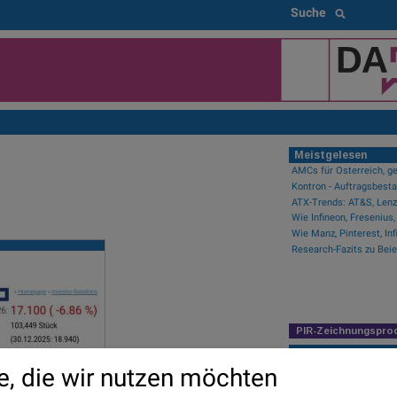
Suche
Meistgelesen
AMCs für Österreich, ge
Kontron - Auftragsbest
ATX-Trends: AT&S, Lenzi
PIR-Zeichnungspro
Newsflow
e, die wir nutzen möchten
Fear of missing out bei 
wikifolio Champion per 