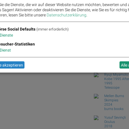
BKS - Starkes Provision
ie die Dienste, die wir auf dieser Website nutzen möchten, bewerten und
Porr setzt Mauerroboter
Sagen! Aktivieren oder deaktivieren Sie die Dienste, wie Sie es für richtig 
Upgrade für Erste Grou
ren, lesen Sie bitte unsere
Datenschutzerklärung
.
DAX-Frühmover: Scout2
Siemens...
rse Social Defaults
(immer erforderlich)
Dienste
Börse Social Club
Books
josefchla
Group, Andritz und bet-at-home.com für
sucher-Statistiken
Dienst
João Linneu
JJ VFF VV
2026
 akzeptieren
Alle
Void
Ryuji Miyamoto
Kobe 1995 After
1995
Telescope
Mellen Burns
Skimpies
2024
burns books
Yusuf Sevinçli
Oculus
2018