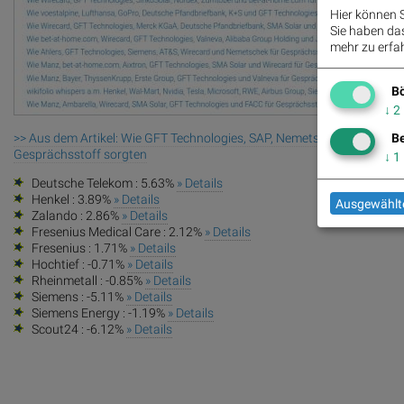
Hier können S
Sie haben das 
mehr zu erfah
Bö
↓
2
>> Aus dem Artikel: Wie GFT Technologies, SAP, Nemetschek, Polytec 
Be
Gesprächsstoff sorgten
↓
1
Deutsche Telekom : 5.63%
» Details
Henkel : 3.89%
» Details
Ausgewählte
Zalando : 2.86%
» Details
Fresenius Medical Care : 2.12%
» Details
Fresenius : 1.71%
» Details
Hochtief : -0.71%
» Details
Rheinmetall : -0.85%
» Details
Siemens : -5.11%
» Details
Siemens Energy : -1.19%
» Details
Scout24 : -6.12%
» Details