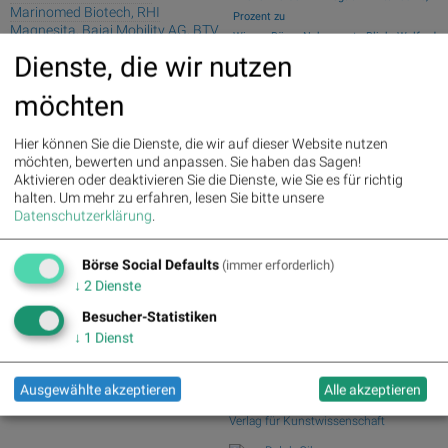
Marinomed Biotech, RHI
Prozent zu
Magnesita, Bajaj Mobility AG, BTV
Wiener Börse Nebenwerte-Blick: Wolford
AG, Agrana und Warimpex für
steigt meh...
Dienste, die wir nutzen
Gesprächsstoff in Österreich
Wie Wolford, RHI Magnesita, Wolftank-
sorgten
möchten
Adisa, Fraue...
Fresenius : 5.12%
» Details
Wie Lenzing, RBI, Erste Group,
Beiersdorf : 3.94%
» Details
voestalpine, AT&S ...
Hier können Sie die Dienste, die wir auf dieser Website nutzen
Bayer : 3.38%
» Details
Österreich-Depots: Stockpicking
möchten, bewerten und anpassen. Sie haben das Sagen!
MTU Aero Engines : 1.68%
»
Österreich zu Mit...
Aktivieren oder deaktivieren Sie die Dienste, wie Sie es für richtig
Details
Börsegeschichte 5.8.: Bitte wieder so
halten.
Um mehr zu erfahren, lesen Sie bitte unsere
E.ON : 1.48%
» Details
Datenschutzerklärung
.
wie 2016 (B...
Vonovia SE : -1.48%
» Details
Continental : -1.39%
» Details
Börse Social Club Board
>>
Zalando : -1.51%
» Details
Börse Social Defaults
mehr
(immer erforderlich)
Deutsche Post : -1.80%
»
Books
↓
2
Dienste
Details
josefchladek.com
Infineon : -3.93%
» Details
Besucher-Statistiken
↓
1
Dienst
Karl Blossfeldt
Wundergarten der Natur. Neue
Bilddokumente schöner
Ausgewählte akzeptieren
Alle akzeptieren
Pflanzenformen
1932
Verlag für Kunstwissenschaft