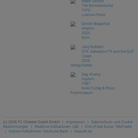
Ralph Gibson
The Somnambulist
1970
Lustrum Press
Dimitri Bogachuk
Atlantic
2025
form.
Jörg Rubbert
GTX. Galveston/TX and the Gulf
Coast
2026
Verlag Kettler
Dag Alveng
Asylum
1987
Koks Forlag & Preus
Fotomuseum
(c) 2026 FC Chladek Drastil GmbH |
Impressum
|
Datenschutz- und Cookie-
Bestimmungen
|
Realtime Indikationen: L&S
|
End of Day Kurse: TeleTrader
|
Indices Indikationen: Deutsche Bank
|
Gowork.de