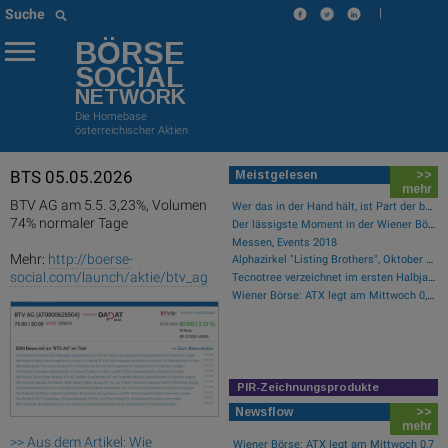
|
Suche
BÖRSE
SOCIAL
NETWORK
Die Homebase
österreichischer Aktien
BTS 05.05.2026
Meistgelesen
>>
mehr
BTV AG am 5.5. 3,23%, Volumen
Wer das in der Hand hält, ist Part der boersegeschichte.at
74% normaler Tage
Der lässigste Moment in der Wiener Börsegeschichte
Messen, Events 2018
Mehr:
http://boerse-
Alphazirkel "Listing Brothers", Oktober 2019, Säulenhalle Wiener Börse
social.com/launch/aktie/btv_ag
Tecnotree verzeichnet im ersten Halbjahr 2026 ein zweistelliges Gewinnwachstum und eine beschleunigte Einführungsdynamik
Wiener Börse: ATX legt am Mittwoch 0,7 Prozent zu
PIR-Zeichnungsprodukte
Newsflow
>>
mehr
>> Aus dem Artikel: Wie
Wiener Börse: ATX legt am Mittwoch 0,7