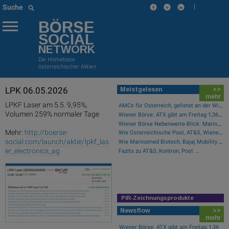
|
Suche
BÖRSE
SOCIAL
NETWORK
Die Homebase
österreichischer Aktien
LPK 06.05.2026
Meistgelesen
>>
mehr
LPKF Laser am 5.5. 9,95%,
AMCs für Österreich, gelistet an der Wiener Börse
Volumen 259% normaler Tage
Wiener Börse: ATX gibt am Freitag 1,36 Prozent ab
Wiener Börse Nebenwerte-Blick: Marinomed steigt 8 Prozent, Bajaj Mobility 7,84 Prozent
Mehr:
http://boerse-
Wie Österreichische Post, AT&S, Wienerberger, Palfinger, Porr und Bawag für Gesprächsstoff im ATX sorgten
social.com/launch/aktie/lpkf_las
Wie Marinomed Biotech, Bajaj Mobility AG, Wolftank-Adisa, Athos Immobilien, Rosenbauer und Telekom Austria für Gesprächsstoff in Österreich sorgten
er_electronics_ag
Fazits zu AT&S, Kontron, Post ...
PIR-Zeichnungsprodukte
Newsflow
>>
mehr
Wiener Börse: ATX gibt am Freitag 1,36