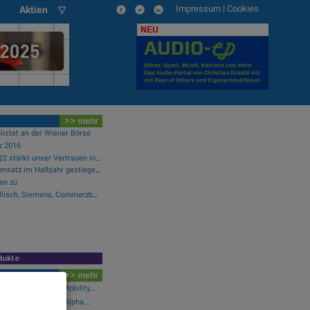
Impressum
|
Cookies
Aktien ▽
NEU
>> mehr
listet an der Wiener Börse
z 2016
Analysten zu Kontron: "Q2 stärkt unser Vertrauen in die verbesserte operative Qualität"
Österreichische Post: Umsatz im Halbjahr gestiegen, Ergebnis rückläufig
en zu
Wie Manz, Wirecard, Drillisch, Siemens, Commerzbank und FACC für Gesprächsstoff sorgten
dukte
>> mehr
schwächer: Bajaj Mobility,...
wikifolio 07.08.26: Alpha...