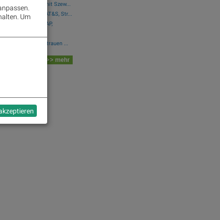
..: Simon Weishar mit Szew...
 anpassen.
reichische Post, AT&S, Str...
halten.
Um
R TRUCK HLD..., SAP,
Q2 stärkt unser Vertrauen ...
 Board
>> mehr
dek.com
hes
 akzeptieren
Copies