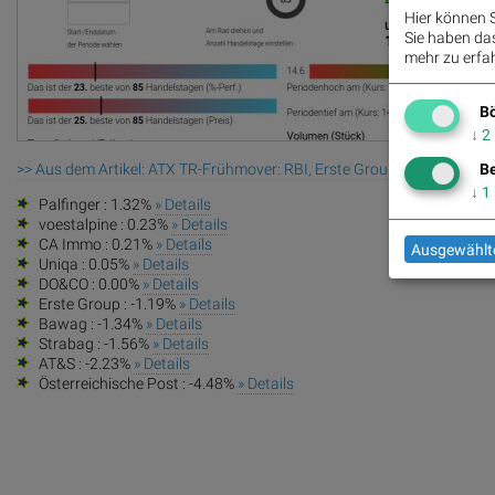
Hier können S
Sie haben das 
mehr zu erfah
Bö
↓
2
>> Aus dem Artikel: ATX TR-Frühmover: RBI, Erste Group, Uniqa, DO&C
Be
↓
1
Palfinger : 1.32%
» Details
voestalpine : 0.23%
» Details
CA Immo : 0.21%
» Details
Ausgewählte
Uniqa : 0.05%
» Details
DO&CO : 0.00%
» Details
Erste Group : -1.19%
» Details
Bawag : -1.34%
» Details
Strabag : -1.56%
» Details
AT&S : -2.23%
» Details
Österreichische Post : -4.48%
» Details