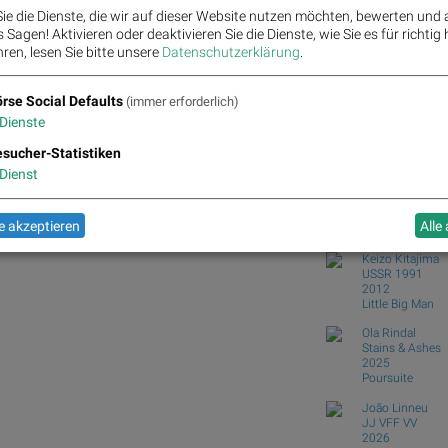
wikifolio Champion per 
ie die Dienste, die wir auf dieser Website nutzen möchten, bewerten und
ATX TR-Frühmover: Öster
Sagen! Aktivieren oder deaktivieren Sie die Dienste, wie Sie es für richtig 
DAX-Frühmover: DAIMLE
ren, lesen Sie bitte unsere
Datenschutzerklärung
.
Scout24...
Analysten zu Kontron: "
rse Social Defaults
(immer erforderlich)
Dienste
Börse Social Club
Books
josefchla
O, VIG, SBO, OMV, Verbund, AT&S und EVN
sucher-Statistiken
Dienst
Harry Gruyaert
Lumières blanc
1986
 akzeptieren
Alle
Éditions Photo 
Keizo Kitajima
USSR 1991
2012
Little Big Man
Ola Rindal
Stains & Ashes
2025
Poursuite
João Linneu
JJ VFF VV
2026