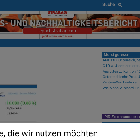
Suche
Meistgelesen
AMCs für Österreich, ge
C.I.R.A.-Jahreskonferen
Kontron-Vorstände kauf
PIR-Zeichnungspro
Newsflow
e, die wir nutzen möchten
Wiener Börse zu Mittag 
Fear of missing out bei 