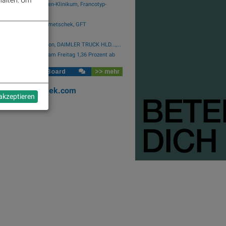
Baumot Group, Rhoen-Klinikum, Francotyp-
a...
Wirecard, Manz, Nemetschek, GFT
nologies,...
SAP, Scout24, Infineon, DAIMLER TRUCK HLD...,...
er Börse: ATX gibt am Freitag 1,36 Prozent ab
se Social Club Board
>> mehr
b #2161
oks
josefchladek.com
 akzeptieren