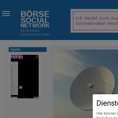
BÖRSE
SOCIAL
NETWORK
Die Homebase
österreichischer Aktien
#gabb
Dienst
Hier können S
Sie haben das 