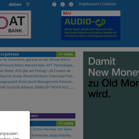
Impressum
|
Cookies
Aktien ▽
NEU
stgelesen
>> mehr
 für Österreich, gelistet an der Wiener Börse
Wie Wirecard, Manz, Nemetschek, GFT Technologies, SAP und Rocket Internet für Gesprächsstoff sorgten
er Börse: ATX gibt am Freitag 1,36 Prozent ab
Wie Baumot Group, Rhoen-Klinikum, Francotyp-Postalia, Tele Columbus, European Lithium und Lanxess für Gesprächsstoff sorgten
Pressegespräch Erste Asset Management Osteuropa Aktien
Wie SAP, Scout24, Infineon, DAIMLER TRUCK HLD..., Zalando und Allianz für Gesprächsstoff im DAX sorgten
R-Zeichnungsprodukte
wsflow
>> mehr
folio Champion per ..: Simon Weishar mit Szew...
 anpassen.
er Börse Party: ATX schwächer, Bajaj Mobility...
halten.
Um