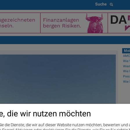
Suche
Mei
AMCs
Wien
PI
e, die wir nutzen möchten
Ne
wiki
ie die Dienste, die wir auf dieser Website nutzen möchten, bewerten und
Wien
Sagen! Aktivieren oder deaktivieren Sie die Dienste, wie Sie es für richtig 