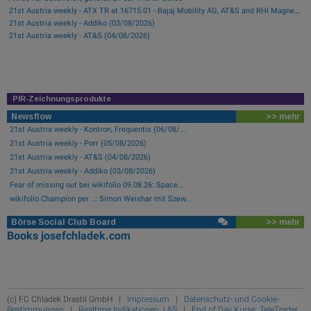
21st Austria weekly - ATX TR at 16715.01 - Bajaj Mobility AG, AT&S and RHI Magnesita best-performing, Österreichische Post with weakest performance (08/08/2026)
21st Austria weekly - Addiko (03/08/2026)
21st Austria weekly - AT&S (04/08/2026)
PIR-Zeichnungsprodukte
Newsflow
>> mehr
21st Austria weekly - Kontron, Frequentis (06/08/...
21st Austria weekly - Porr (05/08/2026)
21st Austria weekly - AT&S (04/08/2026)
21st Austria weekly - Addiko (03/08/2026)
Fear of missing out bei wikifolio 09.08.26: Space...
wikifolio Champion per ..: Simon Weishar mit Szew...
Börse Social Club Board
>> mehr
Books
josefchladek.com
(c) FC Chladek Drastil GmbH |
Impressum
|
Datenschutz- und Cookie-
Bestimmungen
|
Realtime Indikationen: L&S
|
End of Day Kurse: TeleTrader