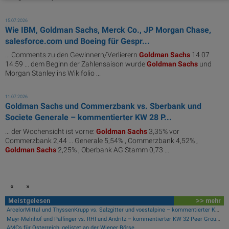
15.07.2026
Wie IBM, Goldman Sachs, Merck Co., JP Morgan Chase,
salesforce.com und Boeing für Gespr...
... Comments zu den Gewinnern/Verlierern
Goldman
Sachs
14.07
14:59 ... dem Beginn der Zahlensaison wurde
Goldman
Sachs
und
Morgan Stanley ins Wikifolio ...
11.07.2026
Goldman Sachs und Commerzbank vs. Sberbank und
Societe Generale – kommentierter KW 28 P...
... der Wochensicht ist vorne:
Goldman
Sachs
3,35% vor
Commerzbank 2,44 ... Generale 5,54% , Commerzbank 4,52% ,
Goldman
Sachs
2,25% , Oberbank AG Stamm 0,73 ...
«
»
Meistgelesen
>> mehr
ArcelorMittal und ThyssenKrupp vs. Salzgitter und voestalpine – kommentierter KW 32 Peer Group Watch Stahl
Mayr-Melnhof und Palfinger vs. RHI und Andritz – kommentierter KW 32 Peer Group Watch Zykliker Österreich
AMCs für Österreich, gelistet an der Wiener Börse