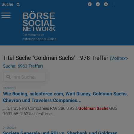
|
Suche
BÖRSE
SOCIAL
NETWORK
Die Homebase
österreichischer Aktien
Titel-Suche "Goldman Sachs" - 978 Treffer
(Volltext-
Suche: 6963 Treffer)
07.08.2026
Wie Boeing, salesforce.com, Walt Disney, Goldman Sachs,
Chevron und Travelers Companies...
... % Travelers Companies PA9 386 0.93%
Goldman
Sachs
GOS
1032.58 -2.62% salesforce ...
01.08.2026
Societe Generale und RBI vs. Sberbank und Goldman