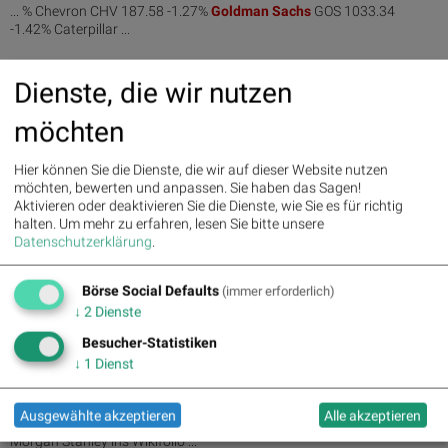
... % Chevron CHV 187.58 -1.27%
Goldman
Sachs
GOS 1033.34
-1.42% Caterpillar ...
28.07.2026
Dienste, die wir nutzen
Wie salesforce.com, 3M, American Express, Chevron,
Caterpillar und Goldman Sachs für Ge...
möchten
... Express AEC1 335.39 2.83%
Goldman
Sachs
GOS 1048.23 -1.22%
Caterpillar ...
Hier können Sie die Dienste, die wir auf dieser Website nutzen
möchten, bewerten und anpassen. Sie haben das Sagen!
Aktivieren oder deaktivieren Sie die Dienste, wie Sie es für richtig
23.07.2026
Wie salesforce.com, IBM, Johnson & Johnson, Boeing,
halten.
Um mehr zu erfahren, lesen Sie bitte unsere
Datenschutzerklärung
.
Nike und Goldman Sachs für Gespräch...
... % Boeing BCO 208.65 1.88%
Goldman
Sachs
GOS 1098.2 1.16%
Börse Social Defaults
Nike NKE ...
(immer erforderlich)
↓
2
Dienste
17.07.2026
Besucher-Statistiken
Wie Goldman Sachs, Nike, Caterpillar, IBM, salesforce.com
↓
1
Dienst
und Boeing für Gesprächsstoff...
... Call-Position des FE6RBR auf
Goldman
Sachs
zu erläutern. Mit
Ausgewählte akzeptieren
Alle akzeptieren
einem ... dem Beginn der Zahlensaison wurde
Goldman
Sachs
und
Morgan Stanley ins Wikifolio ...