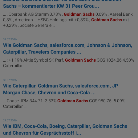
Sachs – kommentierter KW 31 Peer Grou...
... , Oberbank AG Stamm 0,73% ,
Goldman
Sachs
0,69% , Aareal Bank
0,3% , American ... HSBC Holdings mit +0,39% ,
Goldman
Sachs
mit
+0,29% , Societe Generale ...
31.07.2026
Wie Goldman Sachs, salesforce.com, Johnson & Johnson,
Caterpillar, Travelers Companies ...
... : +1,19% Aktie Symbol SK Perf.
Goldman
Sachs
GOS 1024.86 4.50%
Caterpillar ...
30.07.2026
Wie Caterpillar, Goldman Sachs, salesforce.com, JP
Morgan Chase, Chevron und Coca-Cola ...
... Chase JPM 344.71 -3.53%
Goldman
Sachs
GOS 980.75 -5.09%
Caterpillar ...
29.07.2026
Wie IBM, Coca-Cola, Boeing, Caterpillar, Goldman Sachs
und Chevron für Gesprächsstoff i...