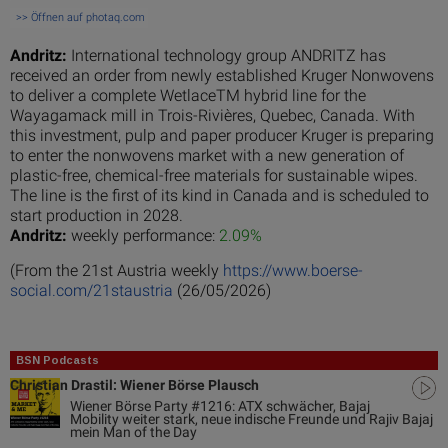
>> Öffnen auf photaq.com
Andritz:
International technology group ANDRITZ has
received an order from newly established Kruger Nonwovens
to deliver a complete WetlaceTM hybrid line for the
Wayagamack mill in Trois-Rivières, Quebec, Canada. With
this investment, pulp and paper producer Kruger is preparing
to enter the nonwovens market with a new generation of
plastic-free, chemical-free materials for sustainable wipes.
The line is the first of its kind in Canada and is scheduled to
start production in 2028.
Andritz:
weekly performance:
2.09%
(From the 21st Austria weekly
https://www.boerse-
social.com/21staustria
(26/05/2026)
BSN Podcasts
Christian Drastil: Wiener Börse Plausch
Wiener Börse Party #1216: ATX schwächer, Bajaj
Mobility weiter stark, neue indische Freunde und Rajiv Bajaj
mein Man of the Day