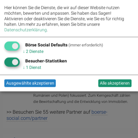
,
,
,
Immobilien
Marinomed Biotech
Österreichische Post
Wolftank-
Hier können Sie die Dienste, die wir auf dieser Website nutzen
,
,
,
,
,
Adisa
BTV AG
BKS Bank Stamm
Kapsch TrafficCom
Amag
möchten, bewerten und anpassen. Sie haben das Sagen!
,
,
,
,
,
,
,
DO&CO
CPI Europe AG
Telekom Austria
UBM
SAP
Henkel
Symrise
Aktivieren oder deaktivieren Sie die Dienste, wie Sie es für richtig
,
,
,
,
,
Bayer
Fresenius Medical Care
BASF
Deutsche Boerse
Fresenius
halten.
Um mehr zu erfahren, lesen Sie bitte unsere
,
,
.
Hannover Rück
DAIMLER TRUCK HLD...
Rheinmetall
Datenschutzerklärung
.
Börse Social Defaults
(immer erforderlich)
Random Partner
↓
2
Dienste
Besucher-Statistiken
CPI Europe AG
↓
1
Dienst
Die CPI Europe AG ist ein börsenotierter gewerblicher
Immobilienkonzern, der seine Aktivitäten auf die Segmente
Ausgewählte akzeptieren
Alle akzeptieren
Einzelhandel und Büro in sieben Kernmärkten in Europa
(Österreich, Deutschland, Tschechien, Slowakei, Ungarn,
Rumänien und Polen) fokussiert. Zum Kerngeschäft zählen
die Bewirtschaftung und die Entwicklung von Immobilien.
>> Besuchen Sie 55 weitere Partner auf
boerse-
social.com/partner