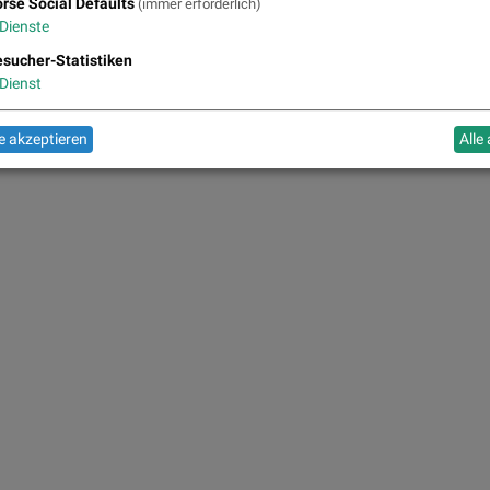
rse Social Defaults
(immer erforderlich)
Dienste
sucher-Statistiken
Dienst
 akzeptieren
Alle