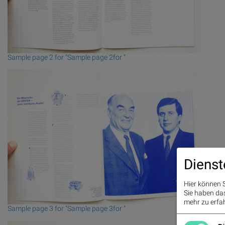
Sample page 2 for "Sample page 2for "
Dienst
Hier können S
Sie haben das 
mehr zu erfah
Sample page 3 for "Sample page 3for "