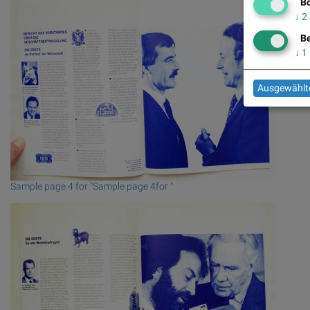
Bö
↓
2
Be
↓
1
Ausgewählte
Sample page 4 for "Sample page 4for "