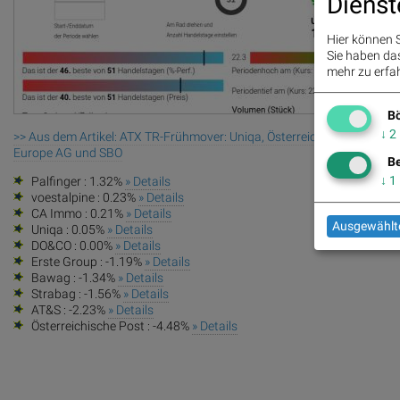
Dienst
Hier können S
Sie haben das 
mehr zu erfah
Bö
↓
2
>> Aus dem Artikel: ATX TR-Frühmover: Uniqa, Österreichische Post, D
Europe AG und SBO
Be
↓
1
Palfinger : 1.32%
» Details
voestalpine : 0.23%
» Details
CA Immo : 0.21%
» Details
Ausgewählte
Uniqa : 0.05%
» Details
DO&CO : 0.00%
» Details
Erste Group : -1.19%
» Details
Bawag : -1.34%
» Details
Strabag : -1.56%
» Details
AT&S : -2.23%
» Details
Österreichische Post : -4.48%
» Details