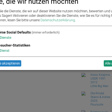
e, die wir nutzen möchten
8...
Wie Marinomed Biotech, 
ie die Dienste, die wir auf dieser Website nutzen möchten, bewerten und
Wie Österreichische Pos
Sagen! Aktivieren oder deaktivieren Sie die Dienste, wie Sie es für richtig 
Wiener Börse Party #12
ren, lesen Sie bitte unsere
Datenschutzerklärung
.
Mo...
Österreich-Depots: Wee
rse Social Defaults
Kommentar)
(immer erforderlich)
Dienste
O&CO, OMV, AT&S, voestalpine, RBI, CA Immo, CPI
Börse Social Club
Books
josefchla
sucher-Statistiken
Dienst
Ola Rindal
Road to The Fa
 akzeptieren
Alle
2026
Poursuite
Keizo Kitajima
USSR 1991
2012
Little Big Man
Ola Rindal
Stains & Ashes
2025
Poursuite
Formes nues