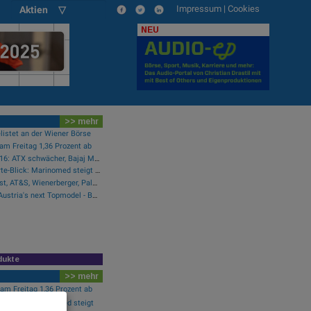
Impressum
|
Cookies
Aktien ▽
NEU
>> mehr
listet an der Wiener Börse
am Freitag 1,36 Prozent ab
Wiener Börse Party #1216: ATX schwächer, Bajaj Mobility weiter stark, neue indische Freunde und Rajiv Bajaj mein Man of the Day
Wiener Börse Nebenwerte-Blick: Marinomed steigt 8 Prozent, Bajaj Mobility 7,84 Prozent
Wie Österreichische Post, AT&S, Wienerberger, Palfinger, Porr und Bawag für Gesprächsstoff im ATX sorgten
Die KandidatInnen von "Austria's next Topmodel - Boys & Girls" Puls4
dukte
>> mehr
 am Freitag 1,36 Prozent ab
te-Blick: Marinomed steigt