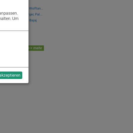
Bajaj Mobility AG, Wolftan...
 anpassen.
t, AT&S, Wienerberger, Pal...
halten.
Um
16: ATX schwächer, Bajaj
kend-Bilanz (Depot
 Board
>> mehr
dek.com
rm
 akzeptieren