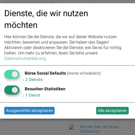
Amazon, Nvidia, Verizon, Nike
08.08.26: Space...
und Travelers Companies für
Dienste, die wir nutzen
wikifolio Champion per ..: Simon Weishar
Gesprächsstoff im Dow Jones
mit Szew...
sorgten
möchten
wikifolio Champion per ..: Simon Weishar
mit Szew...
Palfinger : 1.32%
» Details
voestalpine : 0.23%
» Details
Wiener Börse Party: ATX schwächer,
Hier können Sie die Dienste, die wir auf dieser Website nutzen
CA Immo : 0.21%
» Details
Bajaj Mobility...
möchten, bewerten und anpassen. Sie haben das Sagen!
Uniqa : 0.05%
» Details
Aktivieren oder deaktivieren Sie die Dienste, wie Sie es für richtig
Wie Baumot Group, Rhoen-Klinikum,
DO&CO : 0.00%
» Details
halten.
Um mehr zu erfahren, lesen Sie bitte unsere
Francotyp-Posta...
Erste Group : -1.19%
» Details
Datenschutzerklärung
.
Wie Wirecard, Manz, Nemetschek, GFT
Bawag : -1.34%
» Details
Technologies,...
Strabag : -1.56%
» Details
Börse Social Defaults
AT&S : -2.23%
» Details
(immer erforderlich)
Börse Social Club Board
>>
Österreichische Post : -4.48%
»
↓
2
Dienste
mehr
Details
Books
Besucher-Statistiken
josefchladek.com
↓
1
Dienst
Harry Gruyaert
Irish Summers
Ausgewählte akzeptieren
Alle akzeptieren
2020
Gallery Fifty One
Moi Wer (Moi Ver, Moses
Vorobeichic)