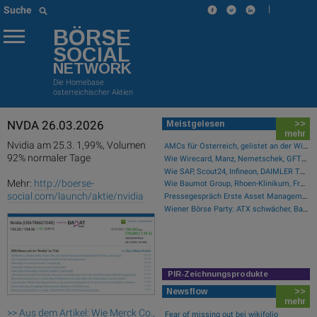
|
Suche
BÖRSE
SOCIAL
NETWORK
Die Homebase
österreichischer Aktien
NVDA 26.03.2026
Meistgelesen
>>
mehr
Nvidia am 25.3. 1,99%, Volumen
AMCs für Österreich, gelistet an der Wiener Börse
92% normaler Tage
Wie Wirecard, Manz, Nemetschek, GFT Technologies, SAP und Rocket Internet für Gesprächsstoff sorgten
Wie SAP, Scout24, Infineon, DAIMLER TRUCK HLD..., Zalando und Allianz für Gesprächsstoff im DAX sorgten
Mehr:
http://boerse-
Wie Baumot Group, Rhoen-Klinikum, Francotyp-Postalia, Tele Columbus, European Lithium und Lanxess für Gesprächsstoff sorgten
social.com/launch/aktie/nvidia
Pressegespräch Erste Asset Management Osteuropa Aktien
Wiener Börse Party: ATX schwächer, Bajaj Mobility mit 40 Prozent Wochenplus und vielleicht Momentum aus Indien (Podcast)
PIR-Zeichnungsprodukte
Newsflow
>>
mehr
>> Aus dem Artikel: Wie Merck Co.,
Fear of missing out bei wikifolio