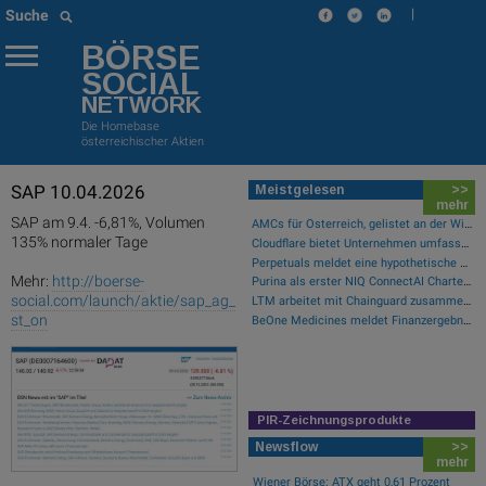
|
Suche
BÖRSE
SOCIAL
NETWORK
Die Homebase
österreichischer Aktien
SAP 10.04.2026
Meistgelesen
>>
mehr
SAP am 9.4. -6,81%, Volumen
AMCs für Österreich, gelistet an der Wiener Börse
135% normaler Tage
Cloudflare bietet Unternehmen umfassende Transparenz zur Überprüfung und Analyse des KI-Einsatzes
Perpetuals meldet eine hypothetische Rendite von 380 % im Backtest der KI-Engine, die die risikofreie Handelsplattform „UpsideOnly“ antreibt
Mehr:
http://boerse-
Purina als erster NIQ ConnectAI Charter-Kunde vorgestellt
social.com/launch/aktie/sap_ag_
LTM arbeitet mit Chainguard zusammen, um die Sicherheit der Software-Lieferkette durch BlueVerse™ RightLogic zu stärken
st_on
BeOne Medicines meldet Finanzergebnisse für das zweite Quartal 2026 und informiert über aktuelle Geschäftsentwicklungen
PIR-Zeichnungsprodukte
Newsflow
>>
mehr
Wiener Börse: ATX geht 0,61 Prozent