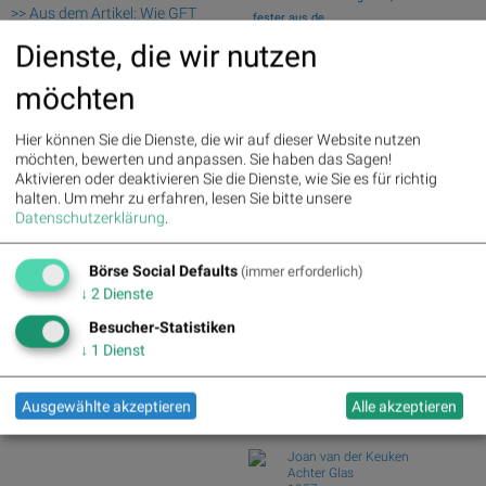
>> Aus dem Artikel: Wie GFT
fester aus de...
Technologies, SAP, Nemetschek,
Wiener Börse Nebenwerte-Blick: Bajaj
Dienste, die wir nutzen
Polytec Group, Andritz und bet-
Mobility ste...
at-home.com für Gesprächsstoff
Zehn Vokabeln für ein Börsen-Debüt: Wie
möchten
sorgten
Asta sein...
Deutsche Telekom : 5.63%
»
Wie Bajaj Mobility AG, Marinomed
Hier können Sie die Dienste, die wir auf dieser Website nutzen
Details
Biotech, Kapsch ...
möchten, bewerten und anpassen. Sie haben das Sagen!
Henkel : 3.89%
» Details
Wie VIG, AT&S, Lenzing, CA Immo,
Aktivieren oder deaktivieren Sie die Dienste, wie Sie es für richtig
Zalando : 2.86%
» Details
Wienerberger und...
halten.
Um mehr zu erfahren, lesen Sie bitte unsere
Fresenius Medical Care : 2.12%
Analysten zu Kontron: "Solides
Datenschutzerklärung
.
» Details
operatives 1. Halb...
Fresenius : 1.71%
» Details
Hochtief : -0.71%
» Details
Börse Social Defaults
(immer erforderlich)
Börse Social Club Board
>>
Rheinmetall : -0.85%
» Details
mehr
↓
2
Dienste
Siemens : -5.11%
» Details
Books
Siemens Energy : -1.19%
»
Besucher-Statistiken
josefchladek.com
Details
↓
1
Dienst
Scout24 : -6.12%
» Details
Robert Frank
The Lines of My Hand
Ausgewählte akzeptieren
Alle akzeptieren
1972
Yūgensha
Joan van der Keuken
Achter Glas