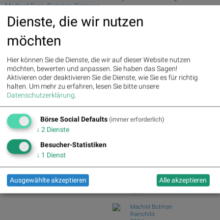
Medical Care, Symrise, Siemens,
Andritz – ...
Bayer, E.ON und DAIMLER TRUCK
Dienste, die wir nutzen
Swiss Re und Generali Assicuraz. vs.
HLD...
Zurich Insur...
möchten
Tele Columbus und Deutsche Telekom
Palfinger : 1.32%
» Details
vs. BT Group u...
voestalpine : 0.23%
» Details
CA Immo : 0.21%
» Details
ArcelorMittal und ThyssenKrupp vs.
Hier können Sie die Dienste, die wir auf dieser Website nutzen
Uniqa : 0.05%
» Details
Salzgitter und...
möchten, bewerten und anpassen. Sie haben das Sagen!
DO&CO : 0.00%
» Details
Aktivieren oder deaktivieren Sie die Dienste, wie Sie es für richtig
Garmin und adidas vs. World Wrestling
Erste Group : -1.19%
» Details
halten.
Um mehr zu erfahren, lesen Sie bitte unsere
Entertainme...
Bawag : -1.34%
» Details
Datenschutzerklärung
.
Silver Standard Resources und Royal
Strabag : -1.56%
» Details
Dutch Shell v...
AT&S : -2.23%
» Details
Börse Social Defaults
Österreichische Post : -4.48%
»
(immer erforderlich)
Börse Social Club Board
>>
Details
↓
2
Dienste
mehr
Books
Besucher-Statistiken
josefchladek.com
↓
1
Dienst
Dimitri Bogachuk
Atlantic
Ausgewählte akzeptieren
Alle akzeptieren
2025
form.
Machiel Botman
Rainchild