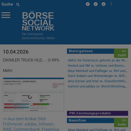
|
Suche
BÖRSE
SOCIAL
NETWORK
Die Homebase
österreichischer Aktien
10.04.2026
Meistgelesen
>>
mehr
DAIMLER TRUCK HLD... : -0.49%
AMCs für Österreich, gelistet an der Wiener Börse
Henkel und 3M vs. Unilever und Beiersdorf – kommentierter KW 32 Peer Group Watch Konsumgüter
Mehr:
Mayr-Melnhof und Palfinger vs. RHI und Andritz – kommentierter KW 32 Peer Group Watch Zykliker Österreich
Saint Gobain und Wienerberger vs. Bilfinger und HeidelbergCement – kommentierter KW 32 Peer Group Watch Bau & Baustoffe
ams-Osram und Intel vs. GlaxoSmithKline und Ford Motor Co. – kommentierter KW 32 Peer Group Watch Global Innovation 1000
Garmin und adidas vs. World Wrestling Entertainment und Manchester United – kommentierter KW 32 Peer Group Watch Sport
PIR-Zeichnungsprodukte
>> Aus dem Artikel: DAX-
Newsflow
>>
Frühmover: adidas, Infineon,
mehr
RWE, Commerzbank, Fresenius
Mayr-Melnhof und Palfinger vs. RHI und