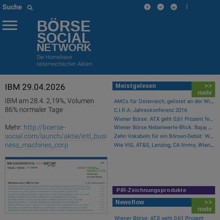
|
Suche
BÖRSE
SOCIAL
NETWORK
Die Homebase
österreichischer Aktien
IBM 29.04.2026
Meistgelesen
>>
mehr
IBM am 28.4. 2,19%, Volumen
AMCs für Österreich, gelistet an der Wiener Börse
86% normaler Tage
C.I.R.A.-Jahreskonferenz 2016
Wiener Börse: ATX geht 0,61 Prozent fester aus der Donnerstag-Sitzung
Mehr:
http://boerse-
Wiener Börse Nebenwerte-Blick: Bajaj Mobility steigt bei hohen Umsätzen mehr als 10 Prozent
social.com/launch/aktie/intl_busi
Zehn Vokabeln für ein Börsen-Debüt: Wie Asta sein Geschäftsmodell erklärt (Podcast)
ness_machines_corp
Wie VIG, AT&S, Lenzing, CA Immo, Wienerberger und Strabag für Gesprächsstoff im ATX sorgten
PIR-Zeichnungsprodukte
Newsflow
>>
mehr
Wiener Börse: ATX geht 0,61 Prozent