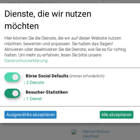
>> Aus dem Artikel: Wie Coca-
fester aus de...
Cola, UnitedHealth, IBM,
Dienste, die wir nutzen
Wiener Börse Nebenwerte-Blick: Bajaj
Caterpillar, Goldman Sachs und
Mobility ste...
Home Depot für Gesprächsstoff
möchten
Zehn Vokabeln für ein Börsen-Debüt: Wie
im Dow Jones sorgten
Asta sein...
Deutsche Telekom : 5.63%
»
Wie Bajaj Mobility AG, Marinomed
Hier können Sie die Dienste, die wir auf dieser Website nutzen
Details
Biotech, Kapsch ...
möchten, bewerten und anpassen. Sie haben das Sagen!
Henkel : 3.89%
» Details
Aktivieren oder deaktivieren Sie die Dienste, wie Sie es für richtig
Wie VIG, AT&S, Lenzing, CA Immo,
Zalando : 2.86%
» Details
halten.
Um mehr zu erfahren, lesen Sie bitte unsere
Wienerberger und...
Fresenius Medical Care : 2.12%
Datenschutzerklärung
.
Analysten zu Kontron: "Solides
» Details
operatives 1. Halb...
Fresenius : 1.71%
» Details
Börse Social Defaults
Hochtief : -0.71%
» Details
(immer erforderlich)
Börse Social Club Board
>>
Rheinmetall : -0.85%
» Details
↓
2
Dienste
mehr
Siemens : -5.11%
» Details
Books
Besucher-Statistiken
Siemens Energy : -1.19%
»
josefchladek.com
Details
↓
1
Dienst
Scout24 : -6.12%
» Details
Ola Rindal
Stains & Ashes
Ausgewählte akzeptieren
Alle akzeptieren
2025
Poursuite
Machiel Botman
Heartbeat