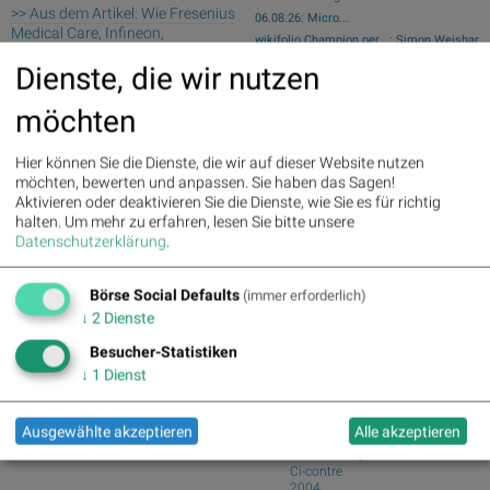
>> Aus dem Artikel: Wie Fresenius
06.08.26: Micro...
Medical Care, Infineon,
wikifolio Champion per ..: Simon Weishar
Commerzbank, Siemens,
mit Szew...
Dienste, die wir nutzen
Fresenius und Deutsche Boerse
BKS - Starkes Provisionsergebnis dank
für Gesprächsstoff im DAX
KI-Rallye
möchten
sorgten
Porr setzt Mauerroboter bei Wohnprojekt
Deutsche Telekom : 5.63%
»
in Tschec...
Hier können Sie die Dienste, die wir auf dieser Website nutzen
Details
Upgrade für Erste Group-Aktie
möchten, bewerten und anpassen. Sie haben das Sagen!
Henkel : 3.89%
» Details
DAX-Frühmover: Scout24, Deutsche
Aktivieren oder deaktivieren Sie die Dienste, wie Sie es für richtig
Zalando : 2.86%
» Details
Telekom, Siemens...
halten.
Um mehr zu erfahren, lesen Sie bitte unsere
Fresenius Medical Care : 2.12%
Datenschutzerklärung
.
» Details
Börse Social Club Board
>>
Fresenius : 1.71%
» Details
mehr
Books
Hochtief : -0.71%
» Details
Börse Social Defaults
(immer erforderlich)
Rheinmetall : -0.85%
» Details
josefchladek.com
↓
2
Dienste
Siemens : -5.11%
» Details
Siemens Energy : -1.19%
»
Besucher-Statistiken
Larry Clark
Details
Tulsa (first edition)
↓
1
Dienst
Scout24 : -6.12%
» Details
1971
Lustrum Press
Ausgewählte akzeptieren
Alle akzeptieren
Moi Wer (Moi Ver, Moses
Vorobeichic)
Ci-contre
2004