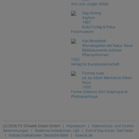
Ann und Jürgen Wilde
Dag Alveng
Asylum
1987
Koks Forlag & Preus
Fotomuseum
Karl Blossfeldt
Wundergarten der Natur. Neue
Bilddokumente schöner
Pflanzenformen
1932
Verlag für Kunstwissenschaft
Formes nues
ed. by Albert Mentzel et Albert
Roux
1935
Forme, Editions d'Art Graphique et
Photographique
(c) 2026 FC Chladek Drastil GmbH |
Impressum
|
Datenschutz- und Cookie-
Bestimmungen
|
Realtime Indikationen: L&S
|
End of Day Kurse: TeleTrader
|
Indices Indikationen: Deutsche Bank
|
Gowork.de