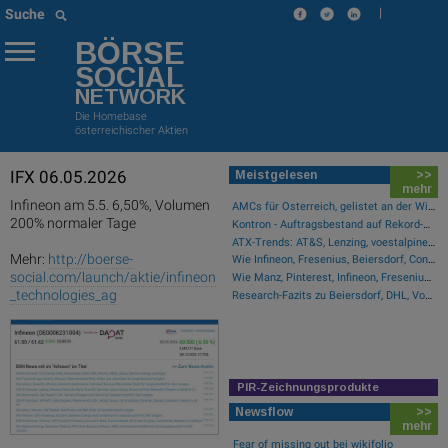
|
Suche
BÖRSE
SOCIAL
NETWORK
Die Homebase
österreichischer Aktien
IFX 06.05.2026
Meistgelesen
>>
mehr
Infineon am 5.5. 6,50%, Volumen
AMCs für Österreich, gelistet an der Wiener Börse
200% normaler Tage
Kontron - Auftragsbestand auf Rekord-Niveau
ATX-Trends: AT&S, Lenzing, voestalpine ...
Mehr:
http://boerse-
Wie Infineon, Fresenius, Beiersdorf, Continental, Deutsche Post und Bayer für Gesprächsstoff im DAX sorgten
social.com/launch/aktie/infineon
Wie Manz, Pinterest, Infineon, Fresenius, Glencore und Lenzing für Gesprächsstoff sorgten
_technologies_ag
Research-Fazits zu Beiersdorf, DHL, Vonovia, Hensoldt ...
PIR-Zeichnungsprodukte
Newsflow
>>
mehr
Fear of missing out bei wikifolio