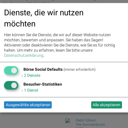
Vz., Fresenius Medical Care,
fester aus de...
Zalando, BASF, Deutsche Post,
Dienste, die wir nutzen
Wiener Börse Nebenwerte-Blick: Bajaj
Deutsche Boerse und RWE
Mobility ste...
möchten
Wie Bajaj Mobility AG, Marinomed
Deutsche Telekom : 5.63%
»
Biotech, Kapsch ...
Details
Henkel : 3.89%
» Details
Wie VIG, AT&S, Lenzing, CA Immo,
Hier können Sie die Dienste, die wir auf dieser Website nutzen
Zalando : 2.86%
» Details
Wienerberger und...
möchten, bewerten und anpassen. Sie haben das Sagen!
Fresenius Medical Care : 2.12%
Aktivieren oder deaktivieren Sie die Dienste, wie Sie es für richtig
Analysten zu Kontron: "Solides
» Details
halten.
Um mehr zu erfahren, lesen Sie bitte unsere
operatives 1. Halb...
Fresenius : 1.71%
» Details
Datenschutzerklärung
.
Österreich-Depots: Etwas fester (Depot
Hochtief : -0.71%
» Details
Kommentar)
Rheinmetall : -0.85%
» Details
Börse Social Defaults
Siemens : -5.11%
» Details
(immer erforderlich)
Börse Social Club Board
>>
Siemens Energy : -1.19%
»
↓
2
Dienste
mehr
Details
Books
Besucher-Statistiken
Scout24 : -6.12%
» Details
josefchladek.com
↓
1
Dienst
João Linneu
JJ VFF VV
Ausgewählte akzeptieren
Alle akzeptieren
2026
Void
Ralph Gibson
The Somnambulist