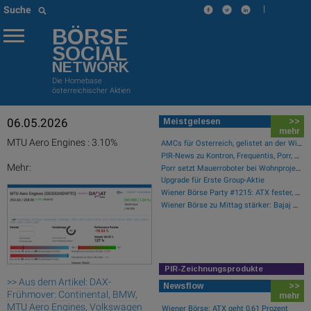
|
Suche
BÖRSE
SOCIAL
NETWORK
Die Homebase
österreichischer Aktien
06.05.2026
Meistgelesen
>>
mehr
MTU Aero Engines : 3.10%
AMCs für Österreich, gelistet an der Wiener Börse
PIR-News zu Kontron, Frequentis, Porr, BKS, Research zu Erste Group, Verbund (Christine Petzwinkler)
Mehr:
Porr setzt Mauerroboter bei Wohnprojekt in Tschechien ein
Upgrade für Erste Group-Aktie
Wiener Börse Party #1215: ATX fester, Bajaj Mobility Aktie der Stunde, offene Fragen bei Fitgroup
Wiener Börse zu Mittag stärker: Bajaj Mobility, VIG und Palfinger gesucht
PIR-Zeichnungsprodukte
>> Aus dem Artikel: DAX-
Newsflow
>>
Frühmover: Continental, BMW,
mehr
MTU Aero Engines, Volkswagen
Wiener Börse: ATX geht 0,61 Prozent