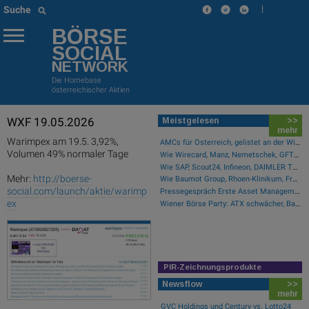
|
Suche
BÖRSE
SOCIAL
NETWORK
Die Homebase
österreichischer Aktien
WXF 19.05.2026
Meistgelesen
>>
mehr
Warimpex am 19.5. 3,92%,
AMCs für Österreich, gelistet an der Wiener Börse
Volumen 49% normaler Tage
Wie Wirecard, Manz, Nemetschek, GFT Technologies, SAP und Rocket Internet für Gesprächsstoff sorgten
Wie SAP, Scout24, Infineon, DAIMLER TRUCK HLD..., Zalando und Allianz für Gesprächsstoff im DAX sorgten
Mehr:
http://boerse-
Wie Baumot Group, Rhoen-Klinikum, Francotyp-Postalia, Tele Columbus, European Lithium und Lanxess für Gesprächsstoff sorgten
social.com/launch/aktie/warimp
Pressegespräch Erste Asset Management Osteuropa Aktien
ex
Wiener Börse Party: ATX schwächer, Bajaj Mobility mit 40 Prozent Wochenplus und vielleicht Momentum aus Indien (Podcast)
PIR-Zeichnungsprodukte
Newsflow
>>
mehr
GVC Holdings und Century vs. Lotto24