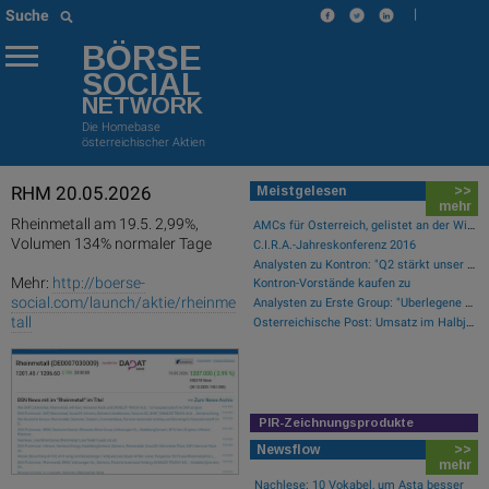
|
Suche
BÖRSE
SOCIAL
NETWORK
Die Homebase
österreichischer Aktien
RHM 20.05.2026
Meistgelesen
>>
mehr
Rheinmetall am 19.5. 2,99%,
AMCs für Österreich, gelistet an der Wiener Börse
Volumen 134% normaler Tage
C.I.R.A.-Jahreskonferenz 2016
Analysten zu Kontron: "Q2 stärkt unser Vertrauen in die verbesserte operative Qualität"
Mehr:
http://boerse-
Kontron-Vorstände kaufen zu
social.com/launch/aktie/rheinme
Analysten zu Erste Group: "Überlegene Marktpositionierung nicht im Bewertungsniveau reflektiert"
tall
Österreichische Post: Umsatz im Halbjahr gestiegen, Ergebnis rückläufig
PIR-Zeichnungsprodukte
Newsflow
>>
mehr
Nachlese: 10 Vokabel, um Asta besser