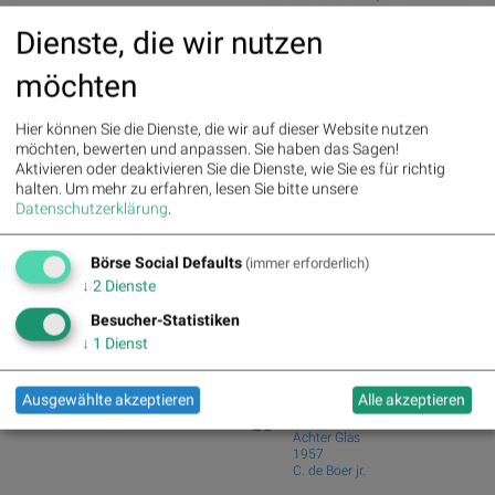
>> Aus dem Artikel: Wie SAP,
zu verstehen...
Continental, Rheinmetall,
Dienste, die wir nutzen
#gabb Volumensradar: Bajaj Mobility,
Infineon, Hannover Rück und
Andritz (#ga...
DAIMLER TRUCK HLD... für
möchten
PIR-News: Post, Kontron (Christine
Gesprächsstoff im DAX sorgten
Petzwinkler)
Hier können Sie die Dienste, die wir auf dieser Website nutzen
Palfinger : 1.32%
» Details
ATX charttechnisch: Kaufsignale bei
möchten, bewerten und anpassen. Sie haben das Sagen!
voestalpine : 0.23%
» Details
beinahe allen...
Aktivieren oder deaktivieren Sie die Dienste, wie Sie es für richtig
CA Immo : 0.21%
» Details
Fazits zu AT&S, Kontron, Post ...
halten.
Um mehr zu erfahren, lesen Sie bitte unsere
Uniqa : 0.05%
» Details
Kontron-CEO kauft noch mehr Aktien
Datenschutzerklärung
.
DO&CO : 0.00%
» Details
Erste Group : -1.19%
» Details
Börse Social Club Board
>>
Bawag : -1.34%
» Details
mehr
Börse Social Defaults
(immer erforderlich)
Books
Strabag : -1.56%
» Details
↓
2
Dienste
AT&S : -2.23%
» Details
josefchladek.com
Österreichische Post : -4.48%
»
Besucher-Statistiken
Details
Dimitri Bogachuk
↓
1
Dienst
Atlantic
2025
form.
Ausgewählte akzeptieren
Alle akzeptieren
Joan van der Keuken
Achter Glas
1957
C. de Boer jr.