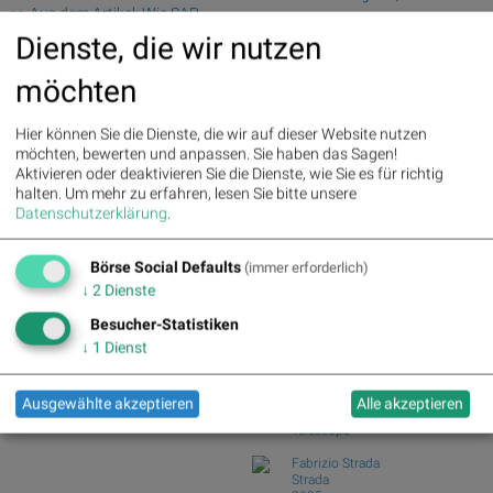
>> Aus dem Artikel: Wie SAP,
fester aus de...
Continental, Rheinmetall,
Dienste, die wir nutzen
Wiener Börse Nebenwerte-Blick: Bajaj
Infineon, Hannover Rück und
Mobility ste...
DAIMLER TRUCK HLD... für
möchten
Zehn Vokabeln für ein Börsen-Debüt: Wie
Gesprächsstoff im DAX sorgten
Asta sein...
Deutsche Telekom : 5.63%
»
Wie Bajaj Mobility AG, Marinomed
Hier können Sie die Dienste, die wir auf dieser Website nutzen
Details
Biotech, Kapsch ...
möchten, bewerten und anpassen. Sie haben das Sagen!
Henkel : 3.89%
» Details
Aktivieren oder deaktivieren Sie die Dienste, wie Sie es für richtig
Wie VIG, AT&S, Lenzing, CA Immo,
Zalando : 2.86%
» Details
halten.
Um mehr zu erfahren, lesen Sie bitte unsere
Wienerberger und...
Fresenius Medical Care : 2.12%
Datenschutzerklärung
.
Analysten zu Kontron: "Solides
» Details
operatives 1. Halb...
Fresenius : 1.71%
» Details
Börse Social Defaults
Hochtief : -0.71%
» Details
(immer erforderlich)
Börse Social Club Board
>>
Rheinmetall : -0.85%
» Details
↓
2
Dienste
mehr
Siemens : -5.11%
» Details
Books
Besucher-Statistiken
Siemens Energy : -1.19%
»
josefchladek.com
Details
↓
1
Dienst
Scout24 : -6.12%
» Details
Ryuji Miyamoto
Kobe 1995 After the Earthquake
Ausgewählte akzeptieren
Alle akzeptieren
1995
Telescope
Fabrizio Strada
Strada