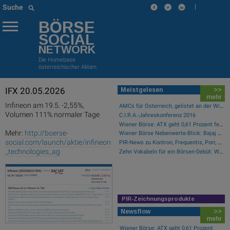
|
Suche
BÖRSE
SOCIAL
NETWORK
Die Homebase
österreichischer Aktien
IFX 20.05.2026
Meistgelesen
>>
mehr
Infineon am 19.5. -2,55%,
AMCs für Österreich, gelistet an der Wiener Börse
Volumen 111% normaler Tage
C.I.R.A.-Jahreskonferenz 2016
Wiener Börse: ATX geht 0,61 Prozent fester aus der Donnerstag-Sitzung
Mehr:
http://boerse-
Wiener Börse Nebenwerte-Blick: Bajaj Mobility steigt bei hohen Umsätzen mehr als 10 Prozent
social.com/launch/aktie/infineon
PIR-News zu Kontron, Frequentis, Porr, BKS, Research zu Erste Group, Verbund (Christine Petzwinkler)
_technologies_ag
Zehn Vokabeln für ein Börsen-Debüt: Wie Asta sein Geschäftsmodell erklärt (Podcast)
PIR-Zeichnungsprodukte
Newsflow
>>
mehr
Wiener Börse: ATX geht 0,61 Prozent