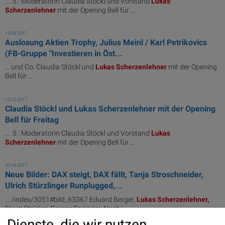
... .5.: Moderatorin Claudia Stöckl und Vorstand
Lukas
Scherzenlehner
mit der Opening Bell für ...
13.05.2017
Auslosung Aktien Trophy, Julius Meinl / Karl Petrikovics
(FB-Gruppe "Investieren in Öst...
... und Co. Claudia Stöckl und
Lukas
Scherzenlehner
mit der Opening
Bell für ...
12.05.2017
Claudia Stöckl und Lukas Scherzenlehner mit der Opening
Bell für Freitag
... .5.: Moderatorin Claudia Stöckl und Vorstand
Lukas
Scherzenlehner
mit der Opening Bell für ...
30.04.2017
Neue Bilder: DAX steigt, DAX fällt, Tanja Stroschneider,
Ulrich Stürzlinger Runplugged,...
... /index/3051#bild_63367 Eduard Berger,
Lukas
Scherzenlehner,
Erwin Stricker, Gregor Rosinger. Noch ...
Dienste, die wir nutzen