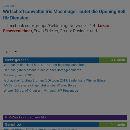
25.04.2017
Wirtschaftsanwältin Iris Machtinger läutet die Opening Bell
für Dienstag
... .facebook.com/groups/GeldanlageNetwork/ 21.4.:
Lukas
Scherzenlehner,
Erwin Stricker, Gregor Rosinger und ...
«
»
Meistgelesen
>> mehr
Wer das in der Hand hält, ist Part der boersegeschichte.at
Der lässigste Moment in der Wiener Börsegeschichte
Messen, Events 2018
Alphazirkel "Listing Brothers", Oktober 2019, Säulenhalle Wiener Börse
AMCs für Österreich, gelistet an der Wiener Börse
Wiener Börse: ATX legt am Mittwoch 0,7 Prozent zu
PIR-Zeichnungsprodukte
Newsflow
>> mehr
Wiener Börse: ATX legt am Mittwoch 0,7 Prozent zu