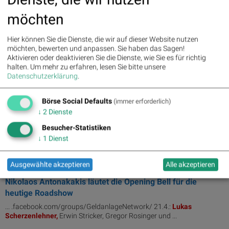
27.04.2017
möchten
Finanzmarktfoto des Monats - powered by Praskac
Hier können Sie die Dienste, die wir auf dieser Website nutzen
möchten, bewerten und anpassen. Sie haben das Sagen!
Aktivieren oder deaktivieren Sie die Dienste, wie Sie es für richtig
halten.
Um mehr zu erfahren, lesen Sie bitte unsere
Datenschutzerklärung
.
Eduard Berger,
Lukas
Scherzenlehner,
Erwin Stricker,
Gregor Rosinger. Noch ...
Börse Social Defaults
(immer erforderlich)
↓
2
Dienste
27.04.2017
Corinna Kuhnle läutet die Opening Bell für Donnerstag
Besucher-Statistiken
↓
1
Dienst
... .facebook.com/groups/GeldanlageNetwork/ 21.4.:
Lukas
Scherzenlehner,
Erwin Stricker, Gregor Rosinger und ...
Ausgewählte akzeptieren
Alle akzeptieren
26.04.2017
Nikolaos Antonakakis läutet die Opening Bell für die
heutige Roadshow
... .facebook.com/groups/GeldanlageNetwork/ 21.4.:
Lukas
Scherzenlehner,
Erwin Stricker, Gregor Rosinger und ...