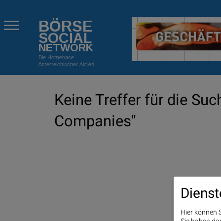
BÖRSE
SOCIAL
NETWORK
Die Homebase
österreichischer Aktien
Keine Treffer für die Suc
Companies"
Dienst
Hier können S
Sie haben das 