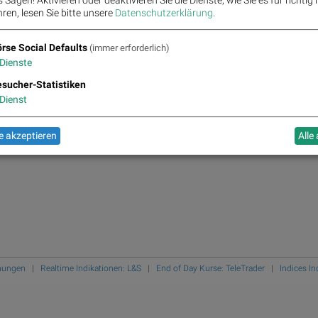
Zehn
ren, lesen Sie bitte unsere
Datenschutzerklärung
.
Wie 
Wie 
rse Social Defaults
(immer erforderlich)
und..
Dienste
Anal
sucher-Statistiken
Bör
Dienst
Bo
 akzeptieren
Alle
mungen
|
Realtime Indikationen: L&S
|
End of Day Kurse: TeleTrader
|
Indices I