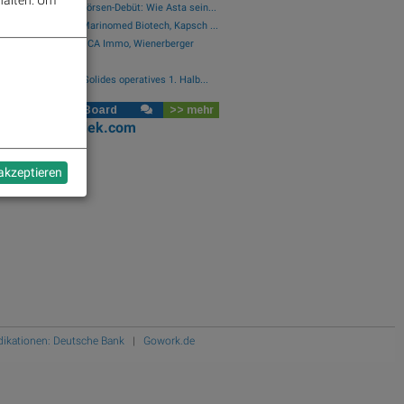
 Vokabeln für ein Börsen-Debüt: Wie Asta sein...
Bajaj Mobility AG, Marinomed Biotech, Kapsch ...
VIG, AT&S, Lenzing, CA Immo, Wienerberger
.
ysten zu Kontron: "Solides operatives 1. Halb...
se Social Club Board
>> mehr
oks
josefchladek.com
 akzeptieren
ndikationen: Deutsche Bank
|
Gowork.de