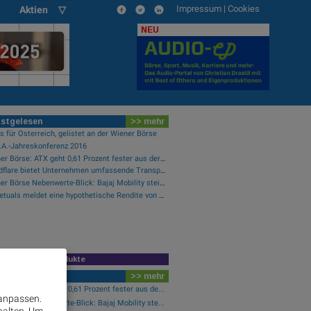
Impressum
|
Cookies
Aktien ▽
NEU
stgelesen
>> mehr
 für Österreich, gelistet an der Wiener Börse
R.A.-Jahreskonferenz 2016
Wiener Börse: ATX geht 0,61 Prozent fester aus der Donnerstag-Sitzung
Cloudflare bietet Unternehmen umfassende Transparenz zur Überprüfung und Analyse des KI-Einsatzes
Wiener Börse Nebenwerte-Blick: Bajaj Mobility steigt bei hohen Umsätzen mehr als 10 Prozent
Perpetuals meldet eine hypothetische Rendite von 380 % im Backtest der KI-Engine, die die risikofreie Handelsplattform „UpsideOnly“ antreibt
R-Zeichnungsprodukte
wsflow
>> mehr
er Börse: ATX geht 0,61 Prozent fester aus de...
 anpassen.
er Börse Nebenwerte-Blick: Bajaj Mobility ste...
halten.
Um