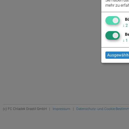
mehr zu erfah
Bö
↓
2
Be
↓
1
Ausgewählte
(c) FC Chladek Drastil GmbH |
Impressum
|
Datenschutz- und Cookie-Bestim