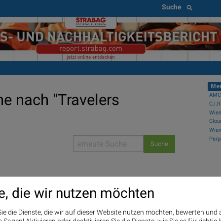
Suche
Mei
he nach "Travelers
AMCs
C.I.
Suche
PI
e, die wir nutzen möchten
Ne
Wien
ie die Dienste, die wir auf dieser Website nutzen möchten, bewerten und
Wien
Sagen! Aktivieren oder deaktivieren Sie die Dienste, wie Sie es für richtig 