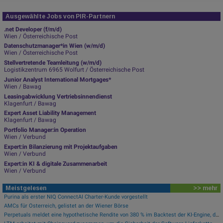
Ausgewählte Jobs von PIR-Partnern
.net Developer (f/m/d)
Wien / Österreichische Post
Datenschutzmanager*in Wien (w/m/d)
Wien / Österreichische Post
Stellvertretende Teamleitung (w/m/d)
Logistikzentrum 6965 Wolfurt / Österreichische Post
Junior Analyst International Mortgages*
Wien / Bawag
Leasingabwicklung Vertriebsinnendienst
Klagenfurt / Bawag
Expert Asset Liability Management
Klagenfurt / Bawag
Portfolio Manager:in Operation
Wien / Verbund
Expert:in Bilanzierung mit Projektaufgaben
Wien / Verbund
Expert:in KI & digitale Zusammenarbeit
Wien / Verbund
Meistgelesen
>> mehr
Purina als erster NIQ ConnectAI Charter-Kunde vorgestellt
AMCs für Österreich, gelistet an der Wiener Börse
Perpetuals meldet eine hypothetische Rendite von 380 % im Backtest der KI-Engine, die die risikofreie Handelsplattform „UpsideOnly“ antreibt