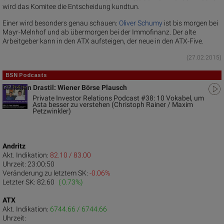
wird das Komitee die Entscheidung kundtun.
Einer wird besonders genau schauen:
Oliver Schumy
ist bis morgen bei
Mayr-Melnhof und ab übermorgen bei der Immofinanz. Der alte
Arbeitgeber kann in den ATX aufsteigen, der neue in den ATX-Five.
(27.02.2015)
BSN Podcasts
Christian Drastil: Wiener Börse Plausch
Private Investor Relations Podcast #38: 10 Vokabel, um
Asta besser zu verstehen (Christoph Rainer / Maxim
Petzwinkler)
Andritz
Akt. Indikation:
82.10 / 83.00
Uhrzeit:
23:00:50
Veränderung zu letztem SK:
-0.06%
Letzter SK:
82.60
( 0.73%)
ATX
Akt. Indikation:
6744.66 / 6744.66
Uhrzeit: