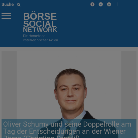
|
Suche
BÖRSE
SOCIAL
NETWORK
Die Homebase
österreichischer Aktien
Oliver Schumy und seine Doppelrolle am
Tag der Entscheidungen an der Wiener