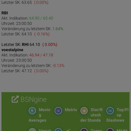
Letzter SK:
63.65
( 0.00%)
RBI
Akt. Indikation:
64.90 / 65.40
Uhrzeit:
23:00:50
Veränderung zu letztem SK:
1.64%
Letzter SK:
64.10
( -0.16%)
Letzter SK:
RHI
64.10
( 0.00%)
voestalpine
Akt. Indikation:
46.94 / 47.18
Uhrzeit:
23:00:50
Veränderung zu letztem SK:
-0.13%
Letzter SK:
47.12
( 0.00%)
BSNgine
Movin
Matrix
Star/R
Top/Fl
g
utsch
op
Averages
der Stunde
Diashows
Umsat
„n“
Tages
Märkt