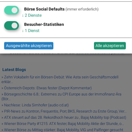
Random Partner
Börse Social Defaults
(immer erforderlich)
↓
2
Dienste
Polytec
Die Polytec Group ist ein Entwickler und Hersteller von
Besucher-Statistiken
hochwertigen Kunststoffteilen und ist mit 26 Standorten und
↓
1
Dienst
über 4.500 Mitarbeitern weltweit aktiv. Das österreichische
Unternehmen zählt renommierte Weltmarken der
Automobilindustrie zu seinen Kunden.
Ausgewählte akzeptieren
Alle akzeptieren
>> Besuchen Sie 55 weitere Partner auf
boerse-social.com/partner
Latest Blogs
» Zehn Vokabeln für ein Börsen-Debüt: Wie Asta sein Geschäftsmodell
erklär...
» Österreich-Depots: Etwas fester (Depot Kommentar)
» Börsegeschichte 6.8.: Extremes zu CPI Europe aus der Immofinanz-Ära
(Bör...
» Nachlese: Linda Simhofer (audio cd.at)
» PIR-News zu Kontron, Frequentis, Porr, BKS, Research zu Erste Group, Ver...
» ATX steuert auf das 28. Rekordhoch heuer zu , Bajaj Mobility top (Podcast)
» Wiener Börse Party #1215: ATX fester, Bajaj Mobility Aktie der Stunde, o...
» Wiener Börse zu Mittag stärker: Bajaj Mobility, VIG und Palfinger gesucht