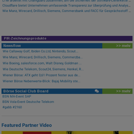
LTM arbeitet mit Chainguard zusammen, um die Sicherheit der Software-Lieferkette durch BlueVerse™ RightLogic zu stärken
Cloudflare bietet Unternehmen umfassende Transparenz zur Überprüfung und Analyse des KI-Einsatzes
Wie Manz, Wirecard, Drillisch, Siemens, Commerzbank und FACC für Gesprächsstoff sorgten
PIR-Zeichnungsprodukte
Newsflow
>> mehr
Wie Callaway Golf, Ibiden Co.Ltd, Nintendo, Scout...
Wie Manz, Wirecard, Drillisch, Siemens, Commerzba...
Wie Boeing, salesforce.com, Walt Disney, Goldman ...
Wie Deutsche Telekom, Scout24, Siemens, Henkel, R...
Wiener Börse: ATX geht 0,61 Prozent fester aus de...
Wiener Börse Nebenwerte-Blick: Bajaj Mobility ste...
Börse Social Club Board
>> mehr
BSN MA-Event SAP
BSN Vola-Event Deutsche Telekom
#gabb #2160
Featured Partner Video