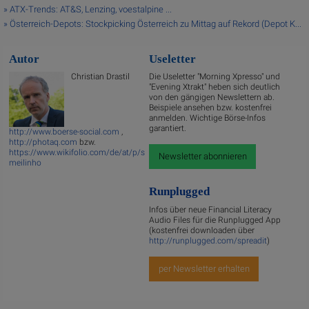
» ATX-Trends: AT&S, Lenzing, voestalpine ...
» Österreich-Depots: Stockpicking Österreich zu Mittag auf Rekord (Depot K...
Autor
Useletter
Christian Drastil
Die Useletter "Morning Xpresso" und
"Evening Xtrakt" heben sich deutlich
von den gängigen Newslettern ab.
Beispiele ansehen bzw. kostenfrei
anmelden. Wichtige Börse-Infos
garantiert.
http://www.boerse-social.com
,
http://photaq.com
bzw.
https://www.wikifolio.com/de/at/p/s
Newsletter abonnieren
meilinho
Runplugged
Infos über neue Financial Literacy
Audio Files für die Runplugged App
(kostenfrei downloaden über
http://runplugged.com/spreadit
)
per Newsletter erhalten