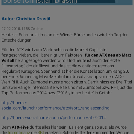
Börse (Christian Drastil)
Autor: Christian Drastil
27.02.2015, 1158 Zeichen
Heute ist Februar-Ultimo an der Wiener Börse und es wird ein Tag der
Entscheidungen:
Für den ATX wird zum Marktschluss die Market Cap Liste
festgeschrieben, die - bereinigt um Faktoren -
für den ATX neu ab März
Verfall
herangezogen werden wird. Und heute ist auch der letzte
"Umsatztag", der einfliesst und das ist die wichtigere (gemäss
Regulativ) Kategorie. Spannend ist hier die Konstellation um Rang 20,
per Ende Jänner lag Mayr-Melnhof im Umsatz knapp vor dem ATX-
Wert RHI. Auch Zumtobel musste noch zittern. Damit hiess es: Drei Titel
um zwei Ränge. Interessanterweise sind mit Zumtobel bzw. RHI just die
Top-Performer aus 2014 bzw. "2015 ytd per heute" in Gefahr.
http://boerse-
social.com/launch/performance/atx#sort_rang!ascending
http://boerse-social.com/launch/performance/atx/2014
Beim
ATX-Five
dürfte alles klar sein. Es sieht ganz so aus, als würde
die
Immof
inanz
die
R
BI
ersetzen. Schon Mitte der kommenden Woche