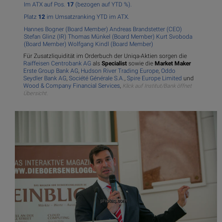
Im ATX auf Pos.
17
(bezogen auf YTD %).
Platz
12
im Umsatzranking YTD im ATX.
Hannes Bogner (Board Member)
Andreas Brandstetter (CEO)
Stefan Glinz (IR)
Thomas Münkel (Board Member)
Kurt Svoboda
(Board Member)
Wolfgang Kindl (Board Member)
Für Zusatzliquidität im Orderbuch der Uniqa-Aktien sorgen die
Raiffeisen Centrobank AG
als
Specialist
sowie die
Market Maker
Erste Group Bank AG
,
Hudson River Trading Europe
,
Oddo
Seydler Bank AG
,
Société Générale S.A.
,
Spire Europe Limited
und
Wood & Company Financial Services
,
Klick auf Institut/Bank öffnet
Übersicht.