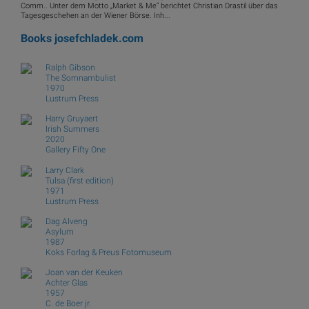
Comm.. Unter dem Motto „Market & Me“ berichtet Christian Drastil über das
Tagesgeschehen an der Wiener Börse. Inh...
Books
josefchladek.com
Ralph Gibson
The Somnambulist
1970
Lustrum Press
Harry Gruyaert
Irish Summers
2020
Gallery Fifty One
Larry Clark
Tulsa (first edition)
1971
Lustrum Press
Dag Alveng
Asylum
1987
Koks Forlag & Preus Fotomuseum
Joan van der Keuken
Achter Glas
1957
C. de Boer jr.