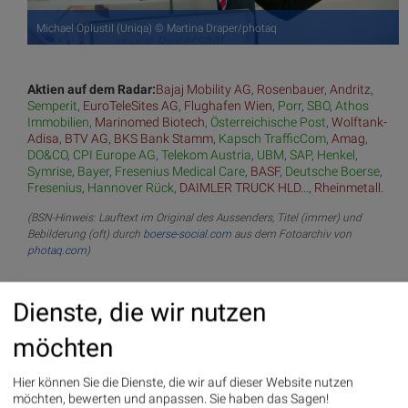
Michael Oplustil (Uniqa) © Martina Draper/photaq
Aktien auf dem Radar:
Bajaj Mobility AG
,
Rosenbauer
,
Andritz
,
Semperit
,
EuroTeleSites AG
,
Flughafen Wien
,
Porr
,
SBO
,
Athos
Immobilien
,
Marinomed Biotech
,
Österreichische Post
,
Wolftank-
Adisa
,
BTV AG
,
BKS Bank Stamm
,
Kapsch TrafficCom
,
Amag
,
DO&CO
,
CPI Europe AG
,
Telekom Austria
,
UBM
,
SAP
,
Henkel
,
Symrise
,
Bayer
,
Fresenius Medical Care
,
BASF
,
Deutsche Boerse
,
Fresenius
,
Hannover Rück
,
DAIMLER TRUCK HLD...
,
Rheinmetall
.
(BSN-Hinweis: Lauftext im Original des Aussenders, Titel (immer) und
Bebilderung (oft) durch
boerse-social.com
aus dem Fotoarchiv von
photaq.com
)
Random Partner #goboersewien
Dienste, die wir nutzen
Addiko Group
möchten
Die Addiko Gruppe besteht aus der
Addiko Bank AG, der
Hier können Sie die Dienste, die wir auf dieser Website nutzen
österreichischen Mutterbank mit
möchten, bewerten und anpassen. Sie haben das Sagen!
Sitz in Wien (Österreich), die an der