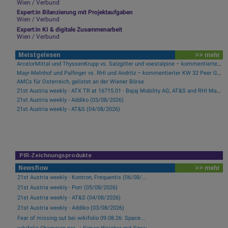
Wien / Verbund
Expert:in Bilanzierung mit Projektaufgaben
Wien / Verbund
Expert:in KI & digitale Zusammenarbeit
Wien / Verbund
Meistgelesen
>> mehr
ArcelorMittal und ThyssenKrupp vs. Salzgitter und voestalpine – kommentierter KW 32 Peer Group Watch Stahl
Mayr-Melnhof und Palfinger vs. RHI und Andritz – kommentierter KW 32 Peer Group Watch Zykliker Österreich
AMCs für Österreich, gelistet an der Wiener Börse
21st Austria weekly - ATX TR at 16715.01 - Bajaj Mobility AG, AT&S and RHI Magnesita best-performing, Österreichische Post with weakest performance (08/08/2026)
21st Austria weekly - Addiko (03/08/2026)
21st Austria weekly - AT&S (04/08/2026)
PIR-Zeichnungsprodukte
Newsflow
>> mehr
21st Austria weekly - Kontron, Frequentis (06/08/...
21st Austria weekly - Porr (05/08/2026)
21st Austria weekly - AT&S (04/08/2026)
21st Austria weekly - Addiko (03/08/2026)
Fear of missing out bei wikifolio 09.08.26: Space...