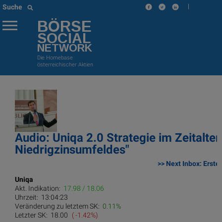
|
Suche
BÖRSE
SOCIAL
NETWORK
Die Homebase
österreichischer Aktien
Audio: Uniqa 2.0 Strategie im Zeitalter
Niedrigzinsumfeldes"
>> Next Inbox: Erste
Uniqa
Akt. Indikation:
17.98 / 18.06
Uhrzeit:
13:04:23
Veränderung zu letztem SK:
0.11%
Letzter SK:
18.00
( -1.42%)