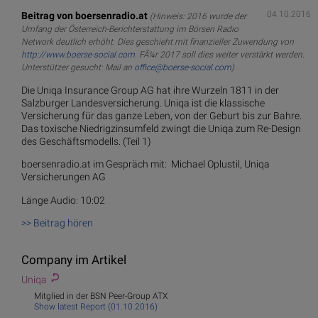
04.10.2016
Beitrag von boersenradio.at
(Hinweis: 2016 wurde der
Umfang der Österreich-Berichterstattung im Börsen Radio
Network deutlich erhöht. Dies geschieht mit finanzieller Zuwendung von
http://www.boerse-social.com
. FÃ¼r 2017 soll dies weiter verstärkt werden.
Unterstützer gesucht: Mail an
office@boerse-social.com
)
Die Uniqa Insurance Group AG hat ihre Wurzeln 1811 in der
Salzburger Landesversicherung. Uniqa ist die klassische
Versicherung für das ganze Leben, von der Geburt bis zur Bahre.
Das toxische Niedrigzinsumfeld zwingt die Uniqa zum Re-Design
des Geschäftsmodells. (Teil 1)
boersenradio.at im Gespräch mit: Michael Oplustil, Uniqa
Versicherungen AG
Länge Audio: 10:02
>> Beitrag hören
Company im Artikel
Uniqa
Mitglied in der BSN Peer-Group ATX
Show latest Report (01.10.2016)