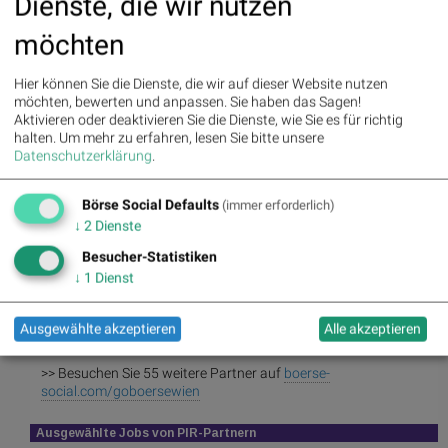
Dienste, die wir nutzen
Österreichische Post
,
Telekom Austria
,
UBM
,
Uniqa
,
SAP
.
möchten
(BSN-Hinweis: Lauftext im Original des Aussenders, Titel (immer) und
Bebilderung (oft) durch
boerse-social.com
aus dem Fotoarchiv von
Hier können Sie die Dienste, die wir auf dieser Website nutzen
photaq.com
)
möchten, bewerten und anpassen. Sie haben das Sagen!
Aktivieren oder deaktivieren Sie die Dienste, wie Sie es für richtig
Random Partner #goboersewien
halten.
Um mehr zu erfahren, lesen Sie bitte unsere
Datenschutzerklärung
.
gettex
gettex ist ein Börsenplatz der
Börse Social Defaults
(immer erforderlich)
Bayerischen Börse AG für alle
↓
2
Dienste
Investorentypen – vom Retail-
Anleger bis zum
Besucher-Statistiken
Vermögensverwalter und
↓
1
Dienst
institutionellen Anleger. Auf gettex
fallen grundsätzlich weder
Maklercourtage noch Börsenentgelt
Ausgewählte akzeptieren
Alle akzeptieren
an.
>> Besuchen Sie 55 weitere Partner auf
boerse-
social.com/goboersewien
Ausgewählte Jobs von PIR-Partnern