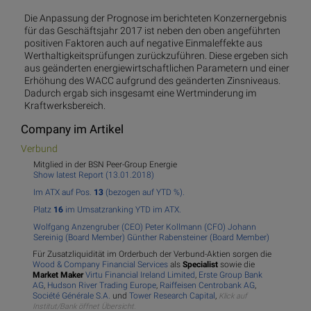
Die Anpassung der Prognose im berichteten Konzernergebnis
für das Geschäftsjahr 2017 ist neben den oben angeführten
positiven Faktoren auch auf negative Einmaleffekte aus
Werthaltigkeitsprüfungen zurückzuführen. Diese ergeben sich
aus geänderten energiewirtschaftlichen Parametern und einer
Erhöhung des WACC aufgrund des geänderten Zinsniveaus.
Dadurch ergab sich insgesamt eine Wertminderung im
Kraftwerksbereich.
Company im Artikel
Verbund
Mitglied in der BSN Peer-Group Energie
Show latest Report (13.01.2018)
Im ATX auf Pos.
13
(bezogen auf YTD %).
Platz
16
im Umsatzranking YTD im ATX.
Wolfgang Anzengruber (CEO)
Peter Kollmann (CFO)
Johann
Sereinig (Board Member)
Günther Rabensteiner (Board Member)
Für Zusatzliquidität im Orderbuch der Verbund-Aktien sorgen die
Wood & Company Financial Services
als
Specialist
sowie die
Market Maker
Virtu Financial Ireland Limited
,
Erste Group Bank
AG
,
Hudson River Trading Europe
,
Raiffeisen Centrobank AG
,
Société Générale S.A.
und
Tower Research Capital
,
Klick auf
Institut/Bank öffnet Übersicht.