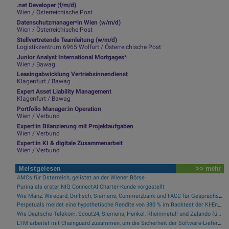
.net Developer (f/m/d)
Wien / Österreichische Post
Datenschutzmanager*in Wien (w/m/d)
Wien / Österreichische Post
Stellvertretende Teamleitung (w/m/d)
Logistikzentrum 6965 Wolfurt / Österreichische Post
Junior Analyst International Mortgages*
Wien / Bawag
Leasingabwicklung Vertriebsinnendienst
Klagenfurt / Bawag
Expert Asset Liability Management
Klagenfurt / Bawag
Portfolio Manager:in Operation
Wien / Verbund
Expert:in Bilanzierung mit Projektaufgaben
Wien / Verbund
Expert:in KI & digitale Zusammenarbeit
Wien / Verbund
Meistgelesen
>> mehr
AMCs für Österreich, gelistet an der Wiener Börse
Purina als erster NIQ ConnectAI Charter-Kunde vorgestellt
Wie Manz, Wirecard, Drillisch, Siemens, Commerzbank und FACC für Gesprächsstoff sorgten
Perpetuals meldet eine hypothetische Rendite von 380 % im Backtest der KI-Engine, die die risikofreie Handelsplattform „UpsideOnly“ antreibt
Wie Deutsche Telekom, Scout24, Siemens, Henkel, Rheinmetall und Zalando für Gesprächsstoff im DAX sorgten
LTM arbeitet mit Chainguard zusammen, um die Sicherheit der Software-Lieferkette durch BlueVerse™ RightLogic zu stärken