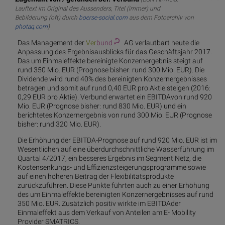
Lauftext im Original des Aussenders, Titel (immer) und
Bebilderung (oft) durch
boerse-social.com
aus dem Fotoarchiv von
photaq.com
)
Das Management der
Ver
bund
AG verlautbart heute die
Anpassung des Ergebnisausblicks für das Geschäftsjahr 2017.
Das um Einmaleffekte bereinigte Konzernergebnis steigt auf
rund 350 Mio. EUR (Prognose bisher: rund 300 Mio. EUR). Die
Dividende wird rund 40% des bereinigten Konzernergebnisses
betragen und somit auf rund 0,40 EUR pro Aktie steigen (2016:
0,29 EUR pro Aktie). Verbund erwartet ein EBITDAvon rund 920
Mio. EUR (Prognose bisher: rund 830 Mio. EUR) und ein
berichtetes Konzernergebnis von rund 300 Mio. EUR (Prognose
bisher: rund 320 Mio. EUR).
Die Erhöhung der EBITDA-Prognose auf rund 920 Mio. EUR ist im
Wesentlichen auf eine überdurchschnittliche Wasserführung im
Quartal 4/2017, ein besseres Ergebnis im Segment Netz, die
Kostensenkungs- und Effizienzsteigerungsprogramme sowie
auf einen höheren Beitrag der Flexibilitätsprodukte
zurückzuführen. Diese Punkte führten auch zu einer Erhöhung
des um Einmaleffekte bereinigten Konzernergebnisses auf rund
350 Mio. EUR. Zusätzlich positiv wirkte im EBITDAder
Einmaleffekt aus dem Verkauf von Anteilen am E- Mobility
Provider SMATRICS.