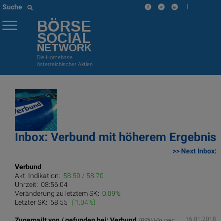
|
Suche
BÖRSE
SOCIAL
NETWORK
Die Homebase
österreichischer Aktien
Inbox: Verbund mit höherem Ergebnis 
>> Next Inbox:
Verbund
Akt. Indikation:
58.50 / 58.70
Uhrzeit:
08:56:04
Veränderung zu letztem SK:
0.09%
Letzter SK:
58.55
( 1.04%)
16.01.2018
Zugemailt von / gefunden bei: Verbund
(BSN-Hinweis: