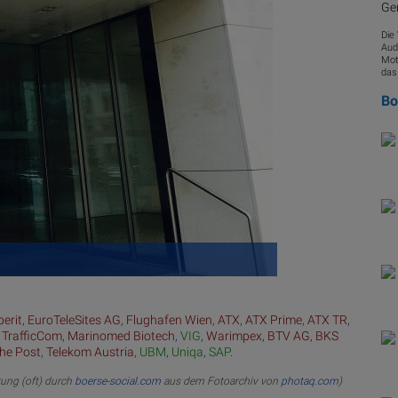
Ge
Die
Aud
Mot
das
B
erit
,
EuroTeleSites AG
,
Flughafen Wien
,
ATX
,
ATX Prime
,
ATX TR
,
 TrafficCom
,
Marinomed Biotech
,
VIG
,
Warimpex
,
BTV AG
,
BKS
che Post
,
Telekom Austria
,
UBM
,
Uniqa
,
SAP
.
rung (oft) durch
boerse-social.com
aus dem Fotoarchiv von
photaq.com
)