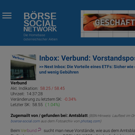
BÖRSE
SOCIAL
NETWORK
Die Homebase
österreichischer Aktien
Inbox: Verbund: Vorstandspo
>> Next Inbox: Die Vorteile eines ETFs: Sicher wi
und wenig Gebühren
Verbund
Akt. Indikation:
58.25 / 58.45
Uhrzeit:
14:37:28
Veränderung zu letztem SK:
-0.34%
Letzter SK:
58.55
( 1.04%)
Zugemailt von / gefunden bei: Amtsblatt
(BSN-Hinweis: Lauftext im Or
boerse-social.com
aus dem Fotoarchiv von
photaq.com
)
Beim
Ver
bund
sucht man neue Vorstände, wie aus dem Amtsblatt