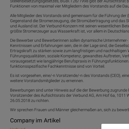
Stellenbesetzungsgesetzes, BGBl. I 26/1998 gibt der Aufsichtsrat 
Funktionen von maximal vier Mitgliedern des Vorstands auf die Dau
Alle Mitglieder des Vorstands sind gemeinsam für die Führung der 
Gegenstand die Stromerzeugung, die Stromübertragung und das St
und Ausland ist. Der Verbund-Konzern mit seinen wesentlichen Bet
größte Stromerzeuger aus Wasserkraft ist, vor allem in Deutschlan
Die Bewerber und Bewerberinnen sollen dynamische Unternehmer- 
Kenntnissen und Erfahrungen sein, die in der Lage sind, die Gesel
Ertragskraft zu stärken sowie zum langfristigen und nachhaltige
Führungsqualitäten, soziale Kompetenz, gewandtes Auftreten, V
vorausgesetzt wie langjährige Berufspraxis in Führungsfunktionen
funktionsspezifische Fachkenntnisse sind von Vorteil.
Es ist vorgesehen, eine/-n Vorsitzende/-n des Vorstands (CEO), e
weitere Vorstandsmitglieder zu ernennen.
Bewerbungen sind unter Hinweis auf die der Bewerbung zugrunde lie
Vorsitzender des Aufsichtsrats der Verbund AG, Am Hof 6a, 1011 W
26.05.2018 zu richten.
Wir sprechen Frauen und Männer gleichermaßen an, sich zu bewerb
Company im Artikel