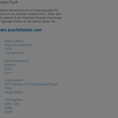
nesis-Fluch
 Wiener Börse Party ist ein Podcastprojekt für
io-CD.at von Christian Drastil Comm.. Unter dem
to „Market & Me“ berichtet Christian Drastil über
 Tagesgeschehen an der Wiener Börse. Inh...
ooks
josefchladek.com
Ralph Gibson
The Somnambulist
1970
Lustrum Press
Dimitri Bogachuk
Atlantic
2025
form.
Jörg Rubbert
GTX. Galveston/TX and the Gulf Coast
2026
Verlag Kettler
JH Engström
CDG / JHE
2008
Steidl