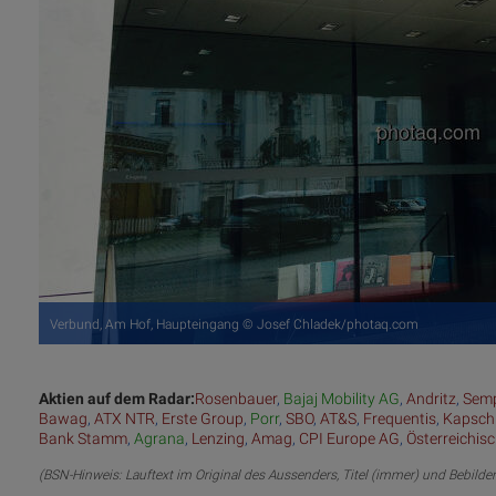
Verbund, Am Hof, Haupteingang © Josef Chladek/photaq.com
Aktien auf dem Radar:
Rosenbauer
,
Bajaj Mobility AG
,
Andritz
,
Semp
Bawag
,
ATX NTR
,
Erste Group
,
Porr
,
SBO
,
AT&S
,
Frequentis
,
Kapsch
Bank Stamm
,
Agrana
,
Lenzing
,
Amag
,
CPI Europe AG
,
Österreichis
(BSN-Hinweis: Lauftext im Original des Aussenders, Titel (immer) und Bebilde