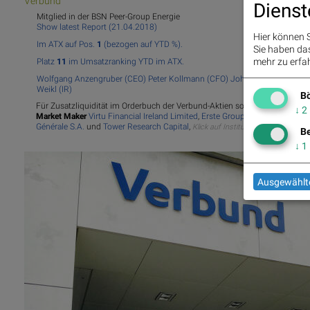
Verbund
Dienst
Mitglied in der BSN Peer-Group Energie
Show latest Report (21.04.2018)
Hier können S
Im ATX auf Pos.
1
(bezogen auf YTD %).
Sie haben das 
mehr zu erfah
Platz
11
im Umsatzranking YTD im ATX.
Wolfgang Anzengruber (CEO)
Peter Kollmann (CFO)
Johann Sereinig (Bo
Weikl (IR)
Bö
Für Zusatzliquidität im Orderbuch der Verbund-Aktien sorgen die
Wood & C
↓
2
Market Maker
Virtu Financial Ireland Limited
,
Erste Group Bank AG
,
Hudson 
Générale S.A.
und
Tower Research Capital
,
Klick auf Institut/Bank öffnet Übers
Be
↓
1
Ausgewählte