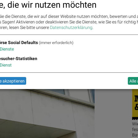
e, die wir nutzen möchten
ie die Dienste, die wir auf dieser Website nutzen möchten, bewerten und
Sagen! Aktivieren oder deaktivieren Sie die Dienste, wie Sie es für richtig 
ren, lesen Sie bitte unsere
Datenschutzerklärung
.
Sme
Sme
ard Member)
Günther Rabensteiner (Board Member)
Martin
Sme
rse Social Defaults
(immer erforderlich)
Sme
ompany Financial Services
als
Specialist
sowie die
Dienste
River Trading Europe
,
Raiffeisen Centrobank AG
,
Société
icht.
sucher-Statistiken
Dienst
Fe
 akzeptieren
Alle
Wi
bö
fes
Ba