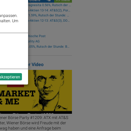
Star der Stunde: RHI Magnesita 0.56%, Rutsch der Stunde: Frequentis -0.45%
wikifolio-Trades Austro-Aktien 13-14: AT&S(2), Porr(1), RBI(1), Kontron(1)
 anpassen.
Star der Stunde: AT&S 1.59%, Rutsch der Stunde: Bajaj Mobility AG -5.77%
halten.
Um
wikifolio-Trades Austro-Aktien 12-13: AT&S(3), DO&CO(1), VIG(1), Kontron(1)
ilinho zu AT&S
ilinho zu Kontron
ilinho zu Österreichische Post
ilinho zu Bajaj Mobility AG
Star der Stunde: Porr 1.05%, Rutsch der Stunde: Bajaj Mobility AG -1.02%
atured Partner Video
 akzeptieren
ener Börse Party #1209: ATX mit AT&S
rsenradio.at, Börsen Radio Network AG, BRN © Aussendung
ter, Wiener Börse wird Freude mit der
wag haben und eine Anfrage beim