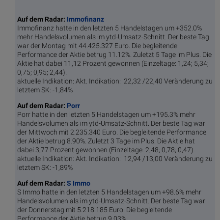
Auf dem Radar:
Immofinanz
Immofinanz hatte in den letzten 5 Handelstagen um +352.0%
mehr Handelsvolumen als im ytd-Umsatz-Schnitt. Der beste Tag
war der Montag mit 44.425.327 Euro. Die begleitende
Performance der Aktie betrug 11.12%.
Zuletzt 5 Tage im Plus. Die
Aktie hat dabei 11,12 Prozent gewonnen (Einzeltage: 1,24; 5,34;
0,75; 0,95; 2,44).
aktuelle Indikation: Akt. Indikation: 22,32 /22,40 Veränderung zu
letztem SK: -1,84%
Auf dem Radar:
Porr
Porr hatte in den letzten 5 Handelstagen um +195.3% mehr
Handelsvolumen als im ytd-Umsatz-Schnitt. Der beste Tag war
der Mittwoch mit 2.235.340 Euro. Die begleitende Performance
der Aktie betrug 8.90%. Zuletzt 3 Tage im Plus. Die Aktie hat
dabei 3,77 Prozent gewonnen (Einzeltage: 2,48; 0,78; 0,47).
aktuelle Indikation: Akt. Indikation: 12,94 /13,00 Veränderung zu
letztem SK: -1,89%
Auf dem Radar:
S Immo
S Immo hatte in den letzten 5 Handelstagen um +98.6% mehr
Handelsvolumen als im ytd-Umsatz-Schnitt. Der beste Tag war
der Donnerstag mit 5.218.185 Euro. Die begleitende
Performance der Aktie betrug 9.03%.