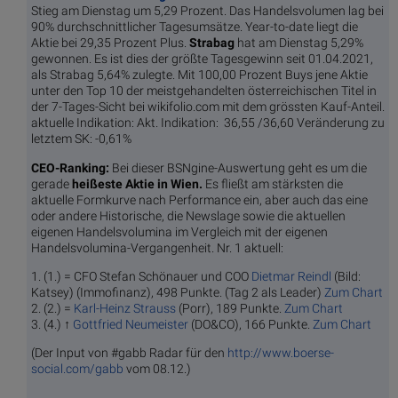
Stieg am Dienstag um 5,29 Prozent. Das Handelsvolumen lag bei
90% durchschnittlicher Tagesumsätze. Year-to-date liegt die
Aktie bei 29,35 Prozent Plus.
Strabag
hat am Dienstag 5,29%
gewonnen. Es ist dies der größte Tagesgewinn seit 01.04.2021,
als Strabag 5,64% zulegte. Mit 100,00 Prozent Buys jene Aktie
unter den Top 10 der meistgehandelten österreichischen Titel in
der 7-Tages-Sicht bei wikifolio.com mit dem grössten Kauf-Anteil.
aktuelle Indikation: Akt. Indikation: 36,55 /36,60 Veränderung zu
letztem SK: -0,61%
CEO-Ranking:
Bei dieser BSNgine-Auswertung geht es um die
gerade
heißeste Aktie in Wien.
Es fließt am stärksten die
aktuelle Formkurve nach Performance ein, aber auch das eine
oder andere Historische, die Newslage sowie die aktuellen
eigenen Handelsvolumina im Vergleich mit der eigenen
Handelsvolumina-Vergangenheit. Nr. 1 aktuell:
1. (1.) = CFO Stefan Schönauer und COO
Dietmar Reindl
(Bild:
Katsey) (Immofinanz), 498 Punkte. (Tag 2 als Leader)
Zum Chart
2. (2.) =
Karl-Heinz Strauss
(Porr), 189 Punkte.
Zum Chart
3. (4.) ↑
Gottfried Neumeister
(DO&CO), 166 Punkte.
Zum Chart
(Der Input von #gabb Radar für den
http://www.boerse-
social.com/gabb
vom 08.12.)