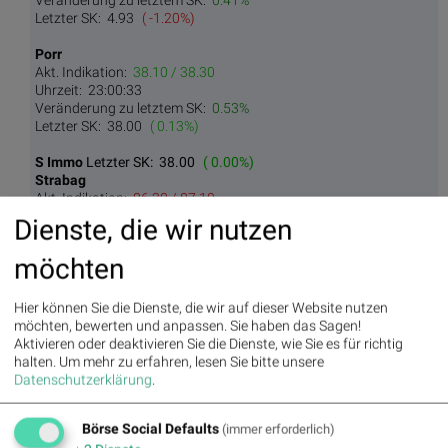
Letzter SK:
4.93
( -1.20%)
Porr
Akt. Indikation:
38.10 / 38.30
Uhrzeit:
23:00:33
Veränderung zu letztem SK:
0.53%
Letzter SK:
38.00
( 0.13%)
S Immo
Letzter SK:
38.00
( 0.00%)
Strabag
Akt. Indikation:
86.30 / 87.10
Uhrzeit:
22:58:48
Dienste, die wir nutzen
Veränderung zu letztem SK:
-0.23%
Letzter SK:
86.90
( 1.52%)
möchten
UBM
Akt. Indikation:
16.95 / 17.10
Hier können Sie die Dienste, die wir auf dieser Website nutzen
Uhrzeit:
23:00:37
möchten, bewerten und anpassen. Sie haben das Sagen!
Veränderung zu letztem SK:
0.74%
Aktivieren oder deaktivieren Sie die Dienste, wie Sie es für richtig
Letzter SK:
16.90
( -0.59%)
halten.
Um mehr zu erfahren, lesen Sie bitte unsere
Datenschutzerklärung
.
Börse Social Defaults
(immer erforderlich)