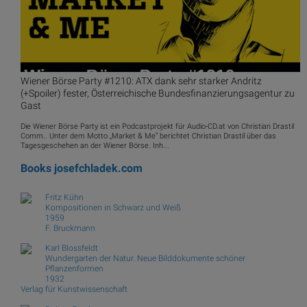
Wiener Börse Party #1210: ATX dank sehr starker Andritz
(+Spoiler) fester, Österreichische Bundesfinanzierungsagentur zu
Gast
Die Wiener Börse Party ist ein Podcastprojekt für Audio-CD.at von Christian Drastil
Comm.. Unter dem Motto „Market & Me“ berichtet Christian Drastil über das
Tagesgeschehen an der Wiener Börse. Inh...
Books
josefchladek.com
Fritz Kühn
Kompositionen in Schwarz und Weiß
1959
F. Bruckmann
Karl Blossfeldt
Wundergarten der Natur. Neue Bilddokumente schöner
Pflanzenformen
1932
Verlag für Kunstwissenschaft