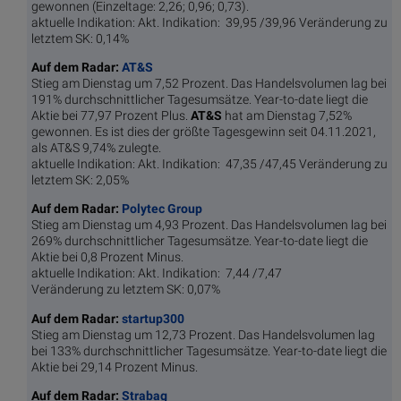
gewonnen (Einzeltage: 2,26; 0,96; 0,73).
aktuelle Indikation: Akt. Indikation: 39,95 /39,96 Veränderung zu
letztem SK: 0,14%
Auf dem Radar:
AT&S
Stieg am Dienstag um 7,52 Prozent. Das Handelsvolumen lag bei
191% durchschnittlicher Tagesumsätze. Year-to-date liegt die
Aktie bei 77,97 Prozent Plus.
AT&S
hat am Dienstag 7,52%
gewonnen. Es ist dies der größte Tagesgewinn seit 04.11.2021,
als AT&S 9,74% zulegte.
aktuelle Indikation: Akt. Indikation: 47,35 /47,45 Veränderung zu
letztem SK: 2,05%
Auf dem Radar:
Polytec Group
Stieg am Dienstag um 4,93 Prozent. Das Handelsvolumen lag bei
269% durchschnittlicher Tagesumsätze. Year-to-date liegt die
Aktie bei 0,8 Prozent Minus.
aktuelle Indikation: Akt. Indikation: 7,44 /7,47
Veränderung zu letztem SK: 0,07%
Auf dem Radar:
startup300
Stieg am Dienstag um 12,73 Prozent. Das Handelsvolumen lag
bei 133% durchschnittlicher Tagesumsätze. Year-to-date liegt die
Aktie bei 29,14 Prozent Minus.
Auf dem Radar:
Strabag