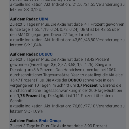
aktuelle Indikation: Akt. Indikation: 21,50 /21,55 Veränderung zu
letztem SK: 0,12%
Auf dem Radar:
UBM
Zuletzt 5 Tage im Plus. Die Aktie hat dabei 4,1 Prozent gewonnen
(Einzeltage: 1,65; 1,19; 0,24; 0,72; 0,24). UBM ist bei 43.65 über
den MA100 gegangen. Davor 27 Tage darunter.
aktuelle Indikation: Akt. Indikation: 43,50 /43,80 Veränderung zu
letztem SK: 1,04%
Auf dem Radar:
DO&CO
Zuletzt 5 Tage im Plus. Die Aktie hat dabei 18,42 Prozent
gewonnen (Einzeltage: 3,6; 3,87; 3,58; 1,9; 4,26). Stieg am
Dienstag um 3,6 Prozent. Das Handelsvolumen lag bei 106%
durchschnittlicher Tagesumsätze. Year-to-date liegt die Aktie bei
16,47 Prozent Plus. Die Aktie der
DO&CO
schwankte in den
vergangenen 10 Tagen im Schnitt um
3,7 Pro­zent
, während die
durchschnittliche Tagessschwankung in der 200-Tage-Sicht bei
nur
1,75 Prozent
lag. Die Agilität ist 111 Prozent über dem
Schnitt.
aktuelle Indikation: Akt. Indikation: 76,80 /77,10 Veränderung zu
letztem SK: -1,09%
Auf dem Radar:
Erste Group
Zuletzt 3 Tage im Plus. Die Aktie hat dabei 3,99 Prozent