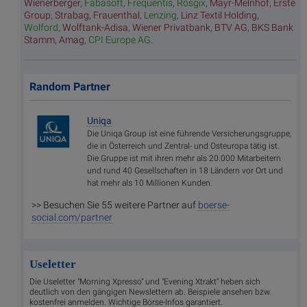
Wienerberger
,
Fabasoft
,
Frequentis
,
Rosgix
,
Mayr-Melnhof
,
Erste
Group
,
Strabag
,
Frauenthal
,
Lenzing
,
Linz Textil Holding
,
Wolford
,
Wolftank-Adisa
,
Wiener Privatbank
,
BTV AG
,
BKS Bank
Stamm
,
Amag
,
CPI Europe AG
.
Random Partner
Uniqa
Die Uniqa Group ist eine führende Versicherungsgruppe,
die in Österreich und Zentral- und Osteuropa tätig ist.
Die Gruppe ist mit ihren mehr als 20.000 Mitarbeitern
und rund 40 Gesellschaften in 18 Ländern vor Ort und
hat mehr als 10 Millionen Kunden.
>> Besuchen Sie 55 weitere Partner auf
boerse-
social.com/partner
Useletter
Die Useletter "Morning Xpresso" und "Evening Xtrakt" heben sich
deutlich von den gängigen Newslettern ab. Beispiele ansehen bzw.
kostenfrei anmelden. Wichtige Börse-Infos garantiert.