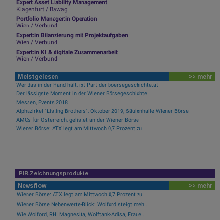
Expert Asset Liability Management
Klagenfurt / Bawag
Portfolio Manager:in Operation
Wien / Verbund
Expert:in Bilanzierung mit Projektaufgaben
Wien / Verbund
Expert:in KI & digitale Zusammenarbeit
Wien / Verbund
Meistgelesen
>> mehr
Wer das in der Hand hält, ist Part der boersegeschichte.at
Der lässigste Moment in der Wiener Börsegeschichte
Messen, Events 2018
Alphazirkel "Listing Brothers", Oktober 2019, Säulenhalle Wiener Börse
AMCs für Österreich, gelistet an der Wiener Börse
Wiener Börse: ATX legt am Mittwoch 0,7 Prozent zu
PIR-Zeichnungsprodukte
Newsflow
>> mehr
Wiener Börse: ATX legt am Mittwoch 0,7 Prozent zu
Wiener Börse Nebenwerte-Blick: Wolford steigt meh...
Wie Wolford, RHI Magnesita, Wolftank-Adisa, Fraue...