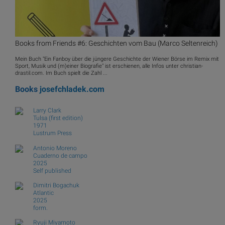
Books from Friends #6: Geschichten vom Bau (Marco Seltenreich)
Mein Buch "Ein Fanboy über die jüngere Geschichte der Wiener Börse im Remix mit
Sport, Musik und (m)einer Biografie" ist erschienen, alle Infos unter christian-
drastil.com. Im Buch spielt die Zahl ...
Books
josefchladek.com
Larry Clark
Tulsa (first edition)
1971
Lustrum Press
Antonio Moreno
Cuaderno de campo
2025
Self published
Dimitri Bogachuk
Atlantic
2025
form.
Ryuji Miyamoto