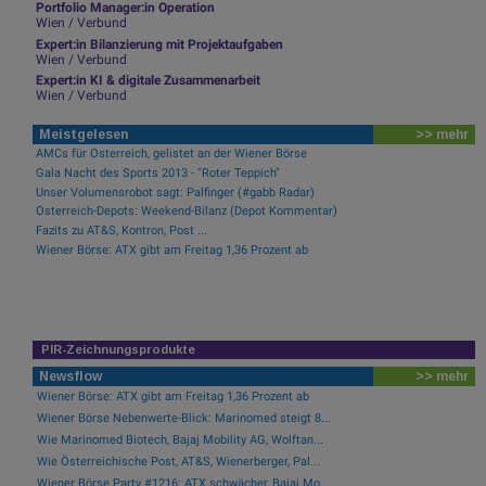
Portfolio Manager:in Operation
Wien / Verbund
Expert:in Bilanzierung mit Projektaufgaben
Wien / Verbund
Expert:in KI & digitale Zusammenarbeit
Wien / Verbund
Meistgelesen
>> mehr
AMCs für Österreich, gelistet an der Wiener Börse
Gala Nacht des Sports 2013 - "Roter Teppich"
Unser Volumensrobot sagt: Palfinger (#gabb Radar)
Österreich-Depots: Weekend-Bilanz (Depot Kommentar)
Fazits zu AT&S, Kontron, Post ...
Wiener Börse: ATX gibt am Freitag 1,36 Prozent ab
PIR-Zeichnungsprodukte
Newsflow
>> mehr
Wiener Börse: ATX gibt am Freitag 1,36 Prozent ab
Wiener Börse Nebenwerte-Blick: Marinomed steigt 8...
Wie Marinomed Biotech, Bajaj Mobility AG, Wolftan...
Wie Österreichische Post, AT&S, Wienerberger, Pal...
Wiener Börse Party #1216: ATX schwächer, Bajaj Mo...