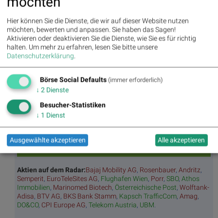
möchten
Hier können Sie die Dienste, die wir auf dieser Website nutzen
BSNgine
möchten, bewerten und anpassen. Sie haben das Sagen!
Aktivieren oder deaktivieren Sie die Dienste, wie Sie es für richtig
Movi
Matri
Star/
Top/
halten.
Um mehr zu erfahren, lesen Sie bitte unsere
ng
x
Rutsc
Flop
Datenschutzerklärung
.
Averages
h der
Diashows
Stunde
Umsa
„n“
Tage
Märk
Börse Social Defaults
(immer erforderlich)
tz
Tage
ssieg
te/
↓
2
Dienste
BS-
Top/Flop
er/
Indikation
Hitpa
verlierer
en
Besucher-Statistiken
rade
↓
1
Dienst
Repo
rting
Days
Ausgewählte akzeptieren
Alle akzeptieren
Aktien auf dem Radar:
Bajaj Mobility AG
,
Rosenbauer
,
Andritz
,
Semperit
,
EuroTeleSites AG
,
Flughafen Wien
,
Porr
,
SBO
,
Athos
Immobilien
,
Marinomed Biotech
,
Österreichische Post
,
Wolftank-
Adisa
,
BTV AG
,
BKS Bank Stamm
,
Kapsch TrafficCom
,
Amag
,
DO&CO
,
CPI Europe AG
,
Telekom Austria
,
UBM
.