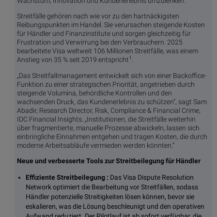
Wachstum, Innovation und Kundenerlebnis umzulenken.
Streitfälle gehören nach wie vor zu den hartnäckigsten
Reibungspunkten im Handel. Sie verursachen steigende Kosten
für Händler und Finanzinstitute und sorgen gleichzeitig für
Frustration und Verwirrung bei den Verbrauchern. 2025
bearbeitete Visa weltweit 106 Millionen Streitfälle, was einem
1
Anstieg von 35 % seit 2019 entspricht
.
„Das Streitfallmanagement entwickelt sich von einer Backoffice-
Funktion zu einer strategischen Priorität, angetrieben durch
steigende Volumina, behördliche Kontrollen und den
wachsenden Druck, das Kundenerlebnis zu schützen“, sagt Sam
Abadir, Research Director, Risk, Compliance & Financial Crime,
IDC Financial Insights. „Institutionen, die Streitfälle weiterhin
über fragmentierte, manuelle Prozesse abwickeln, lassen sich
einbringliche Einnahmen entgehen und tragen Kosten, die durch
moderne Arbeitsabläufe vermieden werden könnten.“
Neue und verbesserte Tools zur Streitbeilegung für Händler
Effiziente Streitbeilegung
:
Das Visa Dispute Resolution
Network optimiert die Bearbeitung vor Streitfällen, sodass
Händler potenzielle Streitigkeiten lösen können, bevor sie
eskalieren, was die Lösung beschleunigt und den operativen
Aufwand reduziert. Der Pilotlauf ist ab sofort verfügbar, die