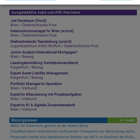
Ausgewählte Jobs von PIR-Partnern
.net Developer (f/m/d)
Wien / Österreichische Post
Datenschutzmanager*in Wien (w/m/d)
Wien / Österreichische Post
Stellvertretende Teamleitung (w/m/d)
Logistikzentrum 6965 Wolfurt / Österreichische Post
Junior Analyst International Mortgages*
Wien / Bawag
Leasingabwicklung Vertriebsinnendienst
Klagenfurt / Bawag
Expert Asset Liability Management
Klagenfurt / Bawag
Portfolio Manager:in Operation
Wien / Verbund
Expert:in Bilanzierung mit Projektaufgaben
Wien / Verbund
Expert:in KI & digitale Zusammenarbeit
Wien / Verbund
Meistgelesen
>> mehr
AMCs für Österreich, gelistet an der Wiener Börse
Cloudflare bietet Unternehmen umfassende Transparenz zur Überprüfung und Analyse des KI-Einsatzes
Perpetuals meldet eine hypothetische Rendite von 380 % im Backtest der KI-Engine, die die risikofreie Handelsplattform „UpsideOnly“ antreibt