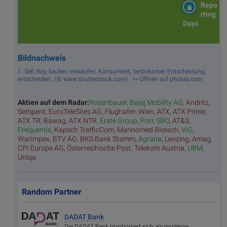
Repo
rting
Days
Bildnachweis
1. Sell, Buy, kaufen, verkaufen, Konsument, Verbraucher, Entscheidung,
entscheiden , (© www.shutterstock.com) >> Öffnen auf photaq.com
Aktien auf dem Radar:
Rosenbauer
,
Bajaj Mobility AG
,
Andritz
,
Semperit
,
EuroTeleSites AG
,
Flughafen Wien
,
ATX
,
ATX Prime
,
ATX TR
,
Bawag
,
ATX NTR
,
Erste Group
,
Porr
,
SBO
,
AT&S
,
Frequentis
,
Kapsch TrafficCom
,
Marinomed Biotech
,
VIG
,
Warimpex
,
BTV AG
,
BKS Bank Stamm
,
Agrana
,
Lenzing
,
Amag
,
CPI Europe AG
,
Österreichische Post
,
Telekom Austria
,
UBM
,
Uniqa
.
Random Partner
DADAT Bank
Die DADAT Bank positioniert sich als moderne,