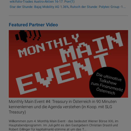
wikifolio-Trades Austro-Aktien 16-17: Porr(1)
Star der Stunde: Bajaj Mobility AG 1.36%, Rutsch der Stunde: Polytec Group -1.81%
Featured Partner Video
Monthly Main Event #4: Treasury in Österreich in 90 Minuten
kennenlernen und die Agenda verstehen (in Koop. mit SLG
Treasury)
Willkommen zum 4. Monthly Main Event - das bedeutet Wiener Börse XXL im
Hauptabendprogramm. Im Juli geht es den Gastgebern Christian Drastil und
Robert Gillinger für kapitalmarkt-stimme.at um das T...