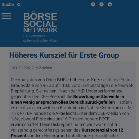
|
Suche
BÖRSE
SOCIAL
NETWORK
Die Homebase
österreichischer Aktien
Höheres Kursziel für Erste Group
18.05.2026, 719 Zeichen
Die Analysten von Oddo BHF erhöhen das Kursziel für die Erste
Group-Aktie von 96,0 auf 110,0 Euro und bestätigen die Neutral-
Empfehlung. Sie meinen: "Nach der YtD-Underperformance
gegenüber den CEE-Peers ist die
Bewertung mittlerweile in
einen wenig anspruchsvollen Bereich zurückgefallen
– sofern
es nicht zu einer weiteren Eskalation im Nahen Osten kommt. Mit
1,7x P/TBV handelt die Aktie leicht unter dem CEE-Median von
1,8x, obwohl Erste eine um 15 Prozent höhere ROTE
erwirtschaftet. Diese Diskrepanz halten wir zwar nicht für
vollständig gerechtfertigt, sehen das
Kurspotenzial von 12
Prozent
vor dem Hintergrund anhaltender geopolitischer