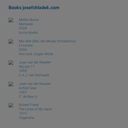
Books
josefchladek.com
Mellen Burns
Skimpies
2024
burns books
Moi Wer (Moi Ver, Moses Vorobeichic)
Ci-contre
2004
Ann und Jürgen Wilde
Joan van der Keuken
Wij zijn 17
1955
C.A.J. van Dishoeck
Joan van der Keuken
Achter Glas
1957
C. de Boer jr.
Robert Frank
The Lines of My Hand
1972
Yūgensha