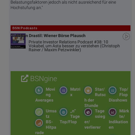
Belastungsfaktoren jedoch als nicht ausreichend für eine
Hochstufung an."
BSN Podcasts
Christian Drastil: Wiener Börse Plausch
Private Investor Relations Podcast #38: 10
Vokabel, um Asta besser zu verstehen (Christoph
Rainer / Maxim Petzwinkler)
BSNgine
Movi
Matri
Star/
Top/
ng
x
Rutsc
Flop
Averages
h der
Diashows
Stunde
Umsa
„n“
Tage
Märk
tz
Tage
ssieg
te/
BS-
Top/Flop
er/
Indikation
Hitpa
verlierer
en
rade