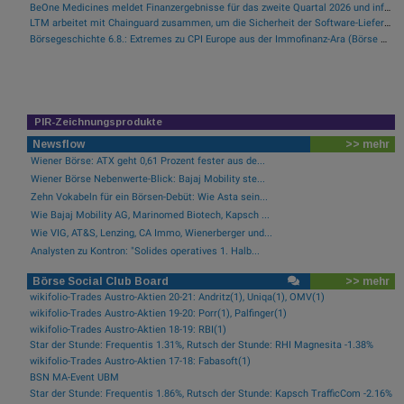
BeOne Medicines meldet Finanzergebnisse für das zweite Quartal 2026 und informiert über aktuelle Geschäftsentwicklungen
LTM arbeitet mit Chainguard zusammen, um die Sicherheit der Software-Lieferkette durch BlueVerse™ RightLogic zu stärken
Börsegeschichte 6.8.: Extremes zu CPI Europe aus der Immofinanz-Ära (Börse Geschichte) (BörseGeschichte)
PIR-Zeichnungsprodukte
Newsflow
>> mehr
Wiener Börse: ATX geht 0,61 Prozent fester aus de...
Wiener Börse Nebenwerte-Blick: Bajaj Mobility ste...
Zehn Vokabeln für ein Börsen-Debüt: Wie Asta sein...
Wie Bajaj Mobility AG, Marinomed Biotech, Kapsch ...
Wie VIG, AT&S, Lenzing, CA Immo, Wienerberger und...
Analysten zu Kontron: "Solides operatives 1. Halb...
Börse Social Club Board
>> mehr
wikifolio-Trades Austro-Aktien 20-21: Andritz(1), Uniqa(1), OMV(1)
wikifolio-Trades Austro-Aktien 19-20: Porr(1), Palfinger(1)
wikifolio-Trades Austro-Aktien 18-19: RBI(1)
Star der Stunde: Frequentis 1.31%, Rutsch der Stunde: RHI Magnesita -1.38%
wikifolio-Trades Austro-Aktien 17-18: Fabasoft(1)
BSN MA-Event UBM
Star der Stunde: Frequentis 1.86%, Rutsch der Stunde: Kapsch TrafficCom -2.16%