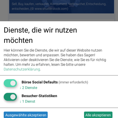
Sell, Buy, kaufen, verkaufen, Konsument, Verbraucher, Entscheidung,
entscheiden, (© www.shutterstock.com)
Autor
Useletter
Dienste, die wir nutzen
Christine
Die Useletter "Morning Xpresso" und
Petzwinkler
"Evening Xtrakt" heben sich deutlich
möchten
von den gängigen Newslettern ab.
Beispiele ansehen bzw. kostenfrei
anmelden. Wichtige Börse-Infos
Börse Social Network/Magazine
Hier können Sie die Dienste, die wir auf dieser Website nutzen
garantiert.
möchten, bewerten und anpassen. Sie haben das Sagen!
Aktivieren oder deaktivieren Sie die Dienste, wie Sie es für richtig
Newsletter abonnieren
halten.
Um mehr zu erfahren, lesen Sie bitte unsere
Datenschutzerklärung
.
Runplugged
Infos über neue Financial Literacy
Börse Social Defaults
(immer erforderlich)
Audio Files für die Runplugged App
↓
2
Dienste
(kostenfrei downloaden über
http://runplugged.com/spreadit
)
Besucher-Statistiken
↓
1
Dienst
per Newsletter erhalten
Ausgewählte akzeptieren
Alle akzeptieren