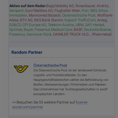
Aktien auf dem Radar:
Bajaj Mobility AG
,
Rosenbauer
,
Andritz
,
Semperit
,
EuroTeleSites AG
,
Flughafen Wien
,
Porr
,
SBO
,
Athos
Immobilien
,
Marinomed Biotech
,
Österreichische Post
,
Wolftank-
Adisa
,
BTV AG
,
BKS Bank Stamm
,
Kapsch TrafficCom
,
Amag
,
DO&CO
,
CPI Europe AG
,
Telekom Austria
,
UBM
,
SAP
,
Henkel
,
Symrise
,
Bayer
,
Fresenius Medical Care
,
BASF
,
Deutsche Boerse
,
Fresenius
,
Hannover Rück
,
DAIMLER TRUCK HLD...
,
Rheinmetall
.
Random Partner
Österreichische Post
Die Österreichische Post ist der landesweit führende
Logistik- und Postdienstleister. Zu den
Hauptgeschäftsbereichen zählen die Beförderung von
Briefen, Werbesendungen, Printmedien und Paketen.
Das Unternehmen hat Tochtergesellschaften in zwölf
europäischen Ländern.
>> Besuchen Sie 55 weitere Partner auf
boerse-
social.com/partner