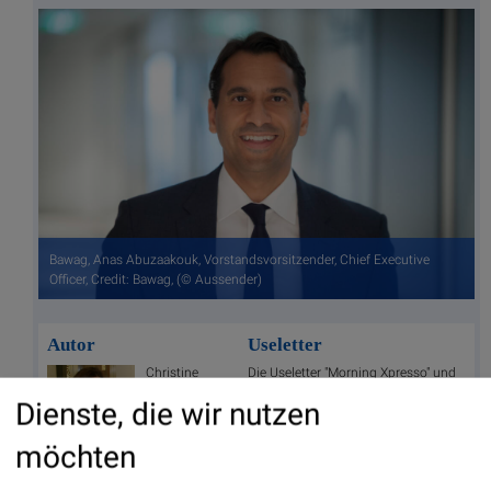
Bawag, Anas Abuzaakouk, Vorstandsvorsitzender, Chief Executive
Officer, Credit: Bawag, (© Aussender)
Autor
Useletter
Christine
Die Useletter "Morning Xpresso" und
Petzwinkler
"Evening Xtrakt" heben sich deutlich
Dienste, die wir nutzen
von den gängigen Newslettern ab.
Beispiele ansehen bzw. kostenfrei
anmelden. Wichtige Börse-Infos
Börse Social Network/Magazine
möchten
garantiert.