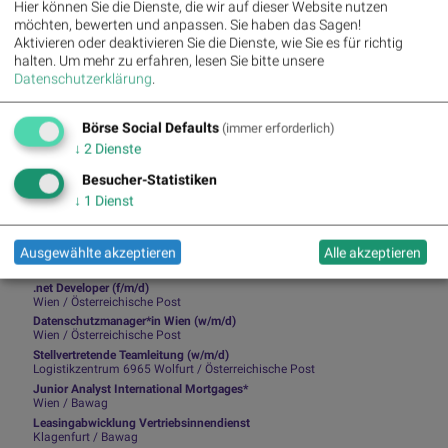
Hier können Sie die Dienste, die wir auf dieser Website nutzen
Newsletter abonnieren
möchten, bewerten und anpassen. Sie haben das Sagen!
Aktivieren oder deaktivieren Sie die Dienste, wie Sie es für richtig
Runplugged
halten.
Um mehr zu erfahren, lesen Sie bitte unsere
Datenschutzerklärung
.
Infos über neue Financial Literacy
Audio Files für die Runplugged App
(kostenfrei downloaden über
Börse Social Defaults
(immer erforderlich)
http://runplugged.com/spreadit
)
↓
2
Dienste
per Newsletter erhalten
Besucher-Statistiken
↓
1
Dienst
Ausgewählte akzeptieren
Alle akzeptieren
Ausgewählte Jobs von PIR-Partnern
.net Developer (f/m/d)
Wien / Österreichische Post
Datenschutzmanager*in Wien (w/m/d)
Wien / Österreichische Post
Stellvertretende Teamleitung (w/m/d)
Logistikzentrum 6965 Wolfurt / Österreichische Post
Junior Analyst International Mortgages*
Wien / Bawag
Leasingabwicklung Vertriebsinnendienst
Klagenfurt / Bawag