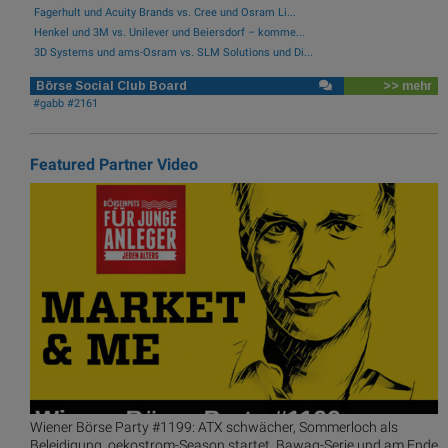
Fagerhult und Acuity Brands vs. Cree und Osram Li...
Henkel und 3M vs. Unilever und Beiersdorf – komme...
3D Systems und ams-Osram vs. SLM Solutions und Di...
Börse Social Club Board
>> mehr
#gabb #2161
Featured Partner Video
Wiener Börse Party #1199: ATX schwächer, Sommerloch als
Beleidigung, oekostrom-Season startet, Bawag-Serie und am Ende