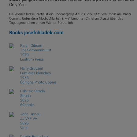
Only You
Die Wiener Börse Party ist ein Podcastprojekt für Audio-CD.at von Christian Drastil
Comm.. Unter dem Motto „Market & Me“ berichtet Christian Drastil über das
Tagesgeschehen an der Wiener Börse. Inh...
Books
josefchladek.com
Ralph Gibson
The Somnambulist
1970
Lustrum Press
Harry Gruyaert
Lumières blanches
1986
Éditions Photo Copies
Fabrizio Strada
Strada
2025
89books
João Linneu
JJ VFF VV
2026
Void
Dimitri Bogachuk