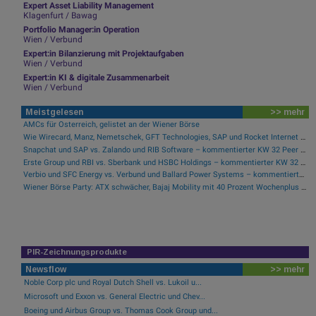
Expert Asset Liability Management
Klagenfurt / Bawag
Portfolio Manager:in Operation
Wien / Verbund
Expert:in Bilanzierung mit Projektaufgaben
Wien / Verbund
Expert:in KI & digitale Zusammenarbeit
Wien / Verbund
Meistgelesen
>> mehr
AMCs für Österreich, gelistet an der Wiener Börse
Wie Wirecard, Manz, Nemetschek, GFT Technologies, SAP und Rocket Internet für Gesprächsstoff sorgten
Snapchat und SAP vs. Zalando und RIB Software – kommentierter KW 32 Peer Group Watch Computer, Software & Internet
Erste Group und RBI vs. Sberbank und HSBC Holdings – kommentierter KW 32 Peer Group Watch Banken
Verbio und SFC Energy vs. Verbund und Ballard Power Systems – kommentierter KW 32 Peer Group Watch Energie
Wiener Börse Party: ATX schwächer, Bajaj Mobility mit 40 Prozent Wochenplus und vielleicht Momentum aus Indien (Podcast)
PIR-Zeichnungsprodukte
Newsflow
>> mehr
Noble Corp plc und Royal Dutch Shell vs. Lukoil u...
Microsoft und Exxon vs. General Electric und Chev...
Boeing und Airbus Group vs. Thomas Cook Group und...