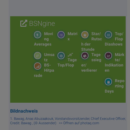
BSNgine
Movi
Matri
Star/
Top/
ng
x
Rutsc
Flop
Averages
h der
Diashows
Stunde
Umsa
„n“
Tage
Märk
tz
Tage
ssieg
te/
BS-
Top/Flop
er/
Indikation
Hitpa
verlierer
en
rade
Repo
rting
Days
Bildnachweis
1. Bawag, Anas Abuzaakouk, Vorstandsvorsitzender, Chief Executive Officer,
Credit: Bawag , (© Aussender) >> Öffnen auf photaq.com