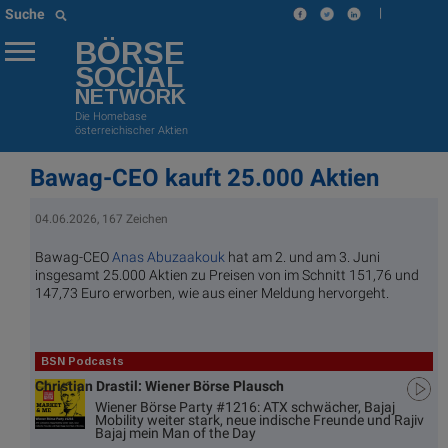
|
Suche
BÖRSE
SOCIAL
NETWORK
Die Homebase
österreichischer Aktien
Bawag-CEO kauft 25.000 Aktien
04.06.2026, 167 Zeichen
Bawag-CEO
Anas Abuzaakouk
hat am 2. und am 3. Juni
insgesamt 25.000 Aktien zu Preisen von im Schnitt 151,76 und
147,73 Euro erworben, wie aus einer Meldung hervorgeht.
BSN Podcasts
Christian Drastil: Wiener Börse Plausch
Wiener Börse Party #1216: ATX schwächer, Bajaj
Mobility weiter stark, neue indische Freunde und Rajiv
Bajaj mein Man of the Day