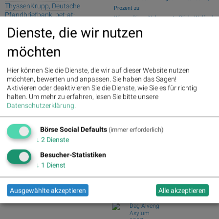
ThyssenKrupp, Deutsche
Prozent zu
Pfandbriefbank, bet-at-
Wiener Börse Nebenwerte-Blick: Wolford
home.com, Tesla, SMA Solar und
steigt meh...
Dienste, die wir nutzen
Lyft für Gesprächsstoff sorgten
Wie Wolford, RHI Magnesita, Wolftank-
möchten
Adisa, Fraue...
Fresenius : 5.12%
» Details
Beiersdorf : 3.94%
» Details
Wie Lenzing, RBI, Erste Group,
Bayer : 3.38%
» Details
voestalpine, AT&S ...
Hier können Sie die Dienste, die wir auf dieser Website nutzen
MTU Aero Engines : 1.68%
»
Österreich-Depots: Stockpicking
möchten, bewerten und anpassen. Sie haben das Sagen!
Details
Österreich zu Mit...
Aktivieren oder deaktivieren Sie die Dienste, wie Sie es für richtig
E.ON : 1.48%
» Details
Börsegeschichte 5.8.: Bitte wieder so
halten.
Um mehr zu erfahren, lesen Sie bitte unsere
Vonovia SE : -1.48%
» Details
Datenschutzerklärung
.
wie 2016 (B...
Continental : -1.39%
» Details
Zalando : -1.51%
» Details
Börse Social Club Board
>>
Deutsche Post : -1.80%
»
Börse Social Defaults
mehr
(immer erforderlich)
Details
Books
↓
2
Dienste
Infineon : -3.93%
» Details
josefchladek.com
Besucher-Statistiken
↓
1
Dienst
Ryuji Miyamoto
Kobe 1995 After the Earthquake
1995
Ausgewählte akzeptieren
Alle akzeptieren
Telescope
Dag Alveng
Asylum