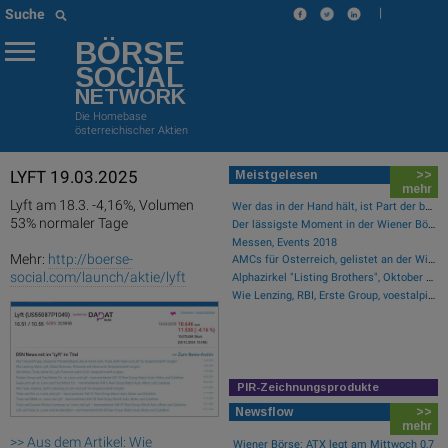
|
Suche
BÖRSE
SOCIAL
NETWORK
Die Homebase
österreichischer Aktien
LYFT 19.03.2025
Meistgelesen
>>
mehr
Lyft am 18.3. -4,16%, Volumen
Wer das in der Hand hält, ist Part der boersegeschichte.at
53% normaler Tage
Der lässigste Moment in der Wiener Börsegeschichte
Messen, Events 2018
Mehr:
http://boerse-
AMCs für Österreich, gelistet an der Wiener Börse
social.com/launch/aktie/lyft
Alphazirkel "Listing Brothers", Oktober 2019, Säulenhalle Wiener Börse
Wie Lenzing, RBI, Erste Group, voestalpine, AT&S und Strabag für Gesprächsstoff im ATX sorgten
PIR-Zeichnungsprodukte
Newsflow
>>
mehr
>> Aus dem Artikel: Wie
Wiener Börse: ATX legt am Mittwoch 0,7