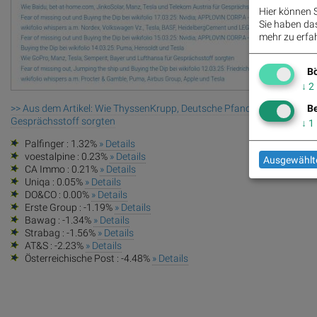
Hier können S
Sie haben das 
mehr zu erfah
Bö
↓
2
>> Aus dem Artikel: Wie ThyssenKrupp, Deutsche Pfandbriefbank, bet-a
Be
Gesprächsstoff sorgten
↓
1
Palfinger : 1.32%
» Details
voestalpine : 0.23%
» Details
Ausgewählte
CA Immo : 0.21%
» Details
Uniqa : 0.05%
» Details
DO&CO : 0.00%
» Details
Erste Group : -1.19%
» Details
Bawag : -1.34%
» Details
Strabag : -1.56%
» Details
AT&S : -2.23%
» Details
Österreichische Post : -4.48%
» Details