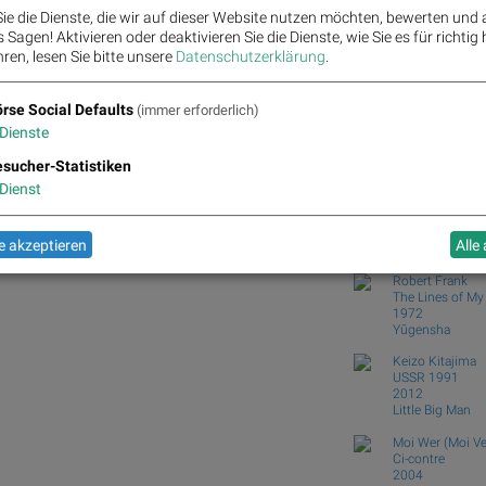
wikifolio Champion per 
ie die Dienste, die wir auf dieser Website nutzen möchten, bewerten und
ATX TR-Frühmover: Öster
Sagen! Aktivieren oder deaktivieren Sie die Dienste, wie Sie es für richtig 
DAX-Frühmover: DAIMLE
ren, lesen Sie bitte unsere
Datenschutzerklärung
.
Scout24...
Analysten zu Kontron: "
rse Social Defaults
(immer erforderlich)
Dienste
Börse Social Club
Books
josefchla
t-home.com, Tesla, SMA Solar und Lyft für
sucher-Statistiken
Dienst
Yusuf Sevinçli
Tumult
2024
 akzeptieren
Alle
Galerist & Galeri
Robert Frank
The Lines of M
1972
Yūgensha
Keizo Kitajima
USSR 1991
2012
Little Big Man
Moi Wer (Moi Ve
Ci-contre
2004