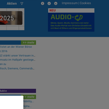
Impressum
|
Cookies
Aktien ▽
NEU
>> mehr
listet an der Wiener Börse
z 2016
Analysten zu Kontron: "Q2 stärkt unser Vertrauen in die verbesserte operative Qualität"
Österreichische Post: Umsatz im Halbjahr gestiegen, Ergebnis rückläufig
en zu
Wie Manz, Wirecard, Drillisch, Siemens, Commerzbank und FACC für Gesprächsstoff sorgten
dukte
>> mehr
schwächer: Bajaj Mobility,...
wikifolio 07.08.26: Alpha...