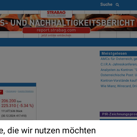
Suche
Meistgelesen
AMCs für Österreich, ge
C.I.R.A.-Jahreskonferen
Kontron-Vorstände kauf
PIR-Zeichnungspro
Newsflow
e, die wir nutzen möchten
Wiener Börse zu Mittag 
Fear of missing out bei 