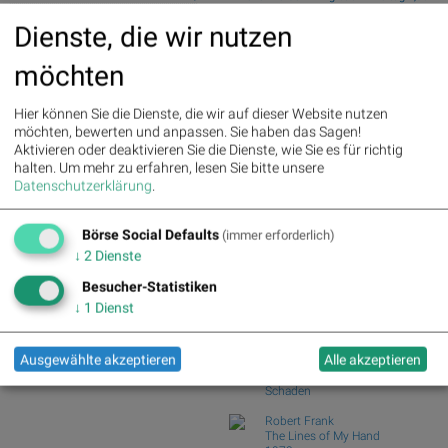
Vipshop, HelloFresh, FACC, bet-
Prozent ab
Dienste, die wir nutzen
at-home.com und Glencore für
Wiener Börse Nebenwerte-Blick:
Gesprächsstoff sorgten
Marinomed steigt 8...
möchten
Wie Marinomed Biotech, Bajaj Mobility
Palfinger : 1.32%
» Details
AG, Wolftan...
voestalpine : 0.23%
» Details
Hier können Sie die Dienste, die wir auf dieser Website nutzen
CA Immo : 0.21%
» Details
Wie Österreichische Post, AT&S,
möchten, bewerten und anpassen. Sie haben das Sagen!
Uniqa : 0.05%
» Details
Wienerberger, Pal...
Aktivieren oder deaktivieren Sie die Dienste, wie Sie es für richtig
DO&CO : 0.00%
» Details
Wiener Börse Party #1216: ATX
halten.
Um mehr zu erfahren, lesen Sie bitte unsere
Erste Group : -1.19%
» Details
schwächer, Bajaj Mo...
Datenschutzerklärung
.
Bawag : -1.34%
» Details
Österreich-Depots: Weekend-Bilanz
Strabag : -1.56%
» Details
(Depot Kommentar)
AT&S : -2.23%
» Details
Börse Social Defaults
(immer erforderlich)
Österreichische Post : -4.48%
»
Börse Social Club Board
>>
↓
2
Dienste
Details
mehr
Books
Besucher-Statistiken
josefchladek.com
↓
1
Dienst
Machiel Botman
Ausgewählte akzeptieren
Alle akzeptieren
Rainchild
2004
Schaden
Robert Frank
The Lines of My Hand