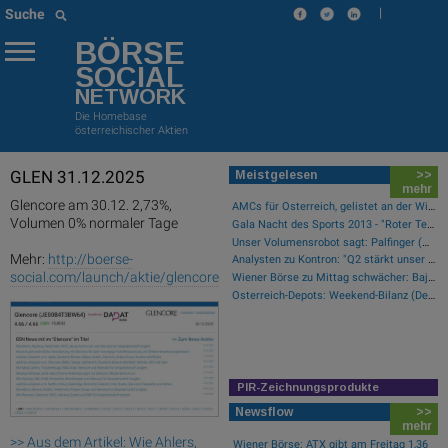
|
Suche
BÖRSE
SOCIAL
NETWORK
Die Homebase
österreichischer Aktien
GLEN 31.12.2025
Meistgelesen
>>
mehr
Glencore am 30.12. 2,73%,
AMCs für Österreich, gelistet an der Wiener Börse
Volumen 0% normaler Tage
Gala Nacht des Sports 2013 - "Roter Teppich"
Unser Volumensrobot sagt: Palfinger (#gabb Radar)
Mehr:
http://boerse-
Analysten zu Kontron: "Q2 stärkt unser Vertrauen in die verbesserte operative Qualität"
social.com/launch/aktie/glencore
Wiener Börse zu Mittag schwächer: Bajaj Mobility, FACC und Agrana gesucht
Österreich-Depots: Weekend-Bilanz (Depot Kommentar)
PIR-Zeichnungsprodukte
Newsflow
>>
mehr
>> Aus dem Artikel: Wie Ahlers,
Wiener Börse: ATX gibt am Freitag 1,36