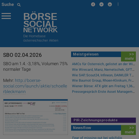
|
Suche
BÖRSE
SOCIAL
NETWORK
Die Homebase
österreichischer Aktien
SBO 02.04.2026
Meistgelesen
>>
mehr
SBO am 1.4. -3,18%, Volumen 75%
AMCs für Österreich, gelistet an der Wiener Börse
normaler Tage
Wie Wirecard, Manz, Nemetschek, GFT Technologies, SAP und Rocket Internet für Gesprächsstoff sorgten
Wie SAP, Scout24, Infineon, DAIMLER TRUCK HLD..., Zalando und Allianz für Gesprächsstoff im DAX sorgten
Mehr:
http://boerse-
Wie Baumot Group, Rhoen-Klinikum, Francotyp-Postalia, Tele Columbus, European Lithium und Lanxess für Gesprächsstoff sorgten
social.com/launch/aktie/schoelle
Wiener Börse: ATX gibt am Freitag 1,36 Prozent ab
rbleckmann
Pressegespräch Erste Asset Management Osteuropa Aktien
PIR-Zeichnungsprodukte
Newsflow
>>
mehr
Fear of missing out bei wikifolio