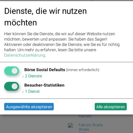
>> Aus dem Artikel: Wie AT&S,
08.08.26: Space...
Dienste, die wir nutzen
ThyssenKrupp, Lufthansa,
wikifolio Champion per ..: Simon Weishar
Vipshop, SBO und BASF für
mit Szew...
Gesprächsstoff sorgten
möchten
wikifolio Champion per ..: Simon Weishar
mit Szew...
Palfinger : 1.32%
» Details
Hier können Sie die Dienste, die wir auf dieser Website nutzen
voestalpine : 0.23%
» Details
Wiener Börse Party: ATX schwächer,
möchten, bewerten und anpassen. Sie haben das Sagen!
CA Immo : 0.21%
» Details
Bajaj Mobility...
Aktivieren oder deaktivieren Sie die Dienste, wie Sie es für richtig
Uniqa : 0.05%
» Details
Wie Baumot Group, Rhoen-Klinikum,
halten.
Um mehr zu erfahren, lesen Sie bitte unsere
DO&CO : 0.00%
» Details
Francotyp-Posta...
Datenschutzerklärung
.
Erste Group : -1.19%
» Details
Wie Wirecard, Manz, Nemetschek, GFT
Bawag : -1.34%
» Details
Technologies,...
Strabag : -1.56%
» Details
Börse Social Defaults
(immer erforderlich)
AT&S : -2.23%
» Details
Börse Social Club Board
>>
↓
2
Dienste
Österreichische Post : -4.48%
»
mehr
Details
Books
Besucher-Statistiken
josefchladek.com
↓
1
Dienst
John Gossage
Ausgewählte akzeptieren
Alle akzeptieren
There and Gone
1997
Nazraeli
Fabrizio Strada
Strada