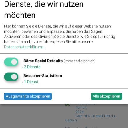
Dienste, die wir nutzen
Medical Care, Symrise, Siemens,
(Christian Drastil)
Bayer, E.ON und DAIMLER TRUCK
DZ Bank bleibt bei Kontron auf "Buy"
möchten
HLD...
Wiener Börse zu Mittag schwächer: Bajaj
Mobility,...
Palfinger : 1.32%
» Details
Hier können Sie die Dienste, die wir auf dieser Website nutzen
Fear of missing out bei wikifolio
voestalpine : 0.23%
» Details
möchten, bewerten und anpassen. Sie haben das Sagen!
CA Immo : 0.21%
» Details
07.08.26: Alpha...
Aktivieren oder deaktivieren Sie die Dienste, wie Sie es für richtig
Uniqa : 0.05%
» Details
wikifolio Champion per ..: Simon Weishar
halten.
Um mehr zu erfahren, lesen Sie bitte unsere
DO&CO : 0.00%
» Details
mit Szew...
Datenschutzerklärung
.
Erste Group : -1.19%
» Details
Bawag : -1.34%
» Details
Börse Social Club Board
>>
mehr
Strabag : -1.56%
» Details
Börse Social Defaults
(immer erforderlich)
Books
AT&S : -2.23%
» Details
↓
2
Dienste
josefchladek.com
Österreichische Post : -4.48%
»
Details
Besucher-Statistiken
↓
1
Dienst
Fabrizio Strada
Strada
2025
89books
Ausgewählte akzeptieren
Alle akzeptieren
Yusuf Sevinçli
Tumult
2024
Galerist & Galerie Filles du
Calvaire