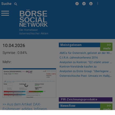
|
Suche
BÖRSE
SOCIAL
NETWORK
Die Homebase
österreichischer Aktien
10.04.2026
Meistgelesen
>>
mehr
Symrise : 0.84%
AMCs für Österreich, gelistet an der Wiener Börse
C.I.R.A.-Jahreskonferenz 2016
Mehr:
Analysten zu Kontron: "Q2 stärkt unser Vertrauen in die verbesserte operative Qualität"
Kontron-Vorstände kaufen zu
Analysten zu Erste Group: "Überlegene Marktpositionierung nicht im Bewertungsniveau reflektiert"
Österreichische Post: Umsatz im Halbjahr gestiegen, Ergebnis rückläufig
PIR-Zeichnungsprodukte
>> Aus dem Artikel: DAX-
Newsflow
>>
Frühmover: adidas, Infineon,
mehr
RWE, Commerzbank, Fresenius
Kontron-CEO kauft noch mehr Aktien