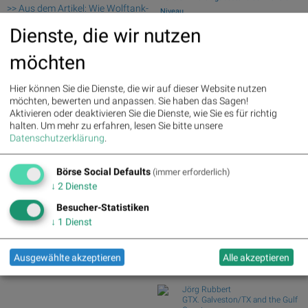
>> Aus dem Artikel: Wie Wolftank-
Niveau
Adisa, Bajaj Mobility AG,
Wie Klondike Gold, Ibiden Co.Ltd,
Dienste, die wir nutzen
Gurktaler AG Stamm, Rath AG,
Snapchat, Elrin...
Fabasoft und Frauenthal für
Wie Manz, Pinterest, Infineon, Fresenius,
möchten
Gesprächsstoff in Österreich
Glencor...
sorgten
Wie Walt Disney, Nike, McDonalds,
Hier können Sie die Dienste, die wir auf dieser Website nutzen
Fresenius : 5.12%
» Details
Chevron, Procte...
möchten, bewerten und anpassen. Sie haben das Sagen!
Beiersdorf : 3.94%
» Details
Wie Infineon, Fresenius, Beiersdorf,
Aktivieren oder deaktivieren Sie die Dienste, wie Sie es für richtig
Bayer : 3.38%
» Details
Continental,...
halten.
Um mehr zu erfahren, lesen Sie bitte unsere
MTU Aero Engines : 1.68%
»
Wiener Börse: ATX legt am Mittwoch 0,7
Datenschutzerklärung
.
Details
Prozent zu
E.ON : 1.48%
» Details
Vonovia SE : -1.48%
» Details
Börse Social Defaults
(immer erforderlich)
Börse Social Club Board
>>
Continental : -1.39%
» Details
mehr
↓
2
Dienste
Zalando : -1.51%
» Details
Books
Deutsche Post : -1.80%
»
Besucher-Statistiken
josefchladek.com
Details
↓
1
Dienst
Infineon : -3.93%
» Details
Machiel Botman
Rainchild
Ausgewählte akzeptieren
Alle akzeptieren
2004
Schaden
Jörg Rubbert
GTX. Galveston/TX and the Gulf