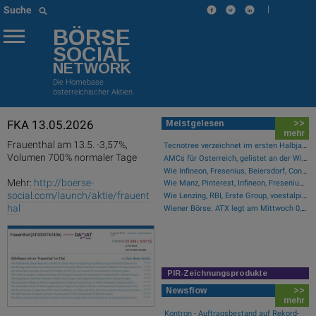
|
Suche
BÖRSE
SOCIAL
NETWORK
Die Homebase
österreichischer Aktien
FKA 13.05.2026
Meistgelesen
>>
mehr
Frauenthal am 13.5. -3,57%,
Tecnotree verzeichnet im ersten Halbjahr 2026 ein zweistelliges Gewinnwachstum und eine beschleunigte Einführungsdynamik
Volumen 700% normaler Tage
AMCs für Österreich, gelistet an der Wiener Börse
Wie Infineon, Fresenius, Beiersdorf, Continental, Deutsche Post und Bayer für Gesprächsstoff im DAX sorgten
Mehr:
http://boerse-
Wie Manz, Pinterest, Infineon, Fresenius, Glencore und Lenzing für Gesprächsstoff sorgten
social.com/launch/aktie/frauent
Wie Lenzing, RBI, Erste Group, voestalpine, AT&S und Strabag für Gesprächsstoff im ATX sorgten
hal
Wiener Börse: ATX legt am Mittwoch 0,7 Prozent zu
PIR-Zeichnungsprodukte
Newsflow
>>
mehr
Kontron - Auftragsbestand auf Rekord-