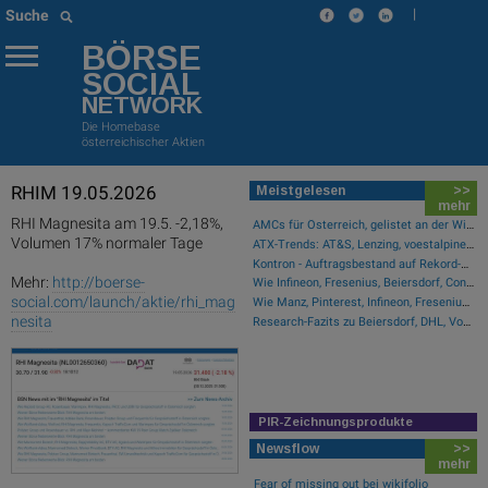
|
Suche
BÖRSE
SOCIAL
NETWORK
Die Homebase
österreichischer Aktien
RHIM 19.05.2026
Meistgelesen
>>
mehr
RHI Magnesita am 19.5. -2,18%,
AMCs für Österreich, gelistet an der Wiener Börse
Volumen 17% normaler Tage
ATX-Trends: AT&S, Lenzing, voestalpine ...
Kontron - Auftragsbestand auf Rekord-Niveau
Mehr:
http://boerse-
Wie Infineon, Fresenius, Beiersdorf, Continental, Deutsche Post und Bayer für Gesprächsstoff im DAX sorgten
social.com/launch/aktie/rhi_mag
Wie Manz, Pinterest, Infineon, Fresenius, Glencore und Lenzing für Gesprächsstoff sorgten
nesita
Research-Fazits zu Beiersdorf, DHL, Vonovia, Hensoldt ...
PIR-Zeichnungsprodukte
Newsflow
>>
mehr
Fear of missing out bei wikifolio