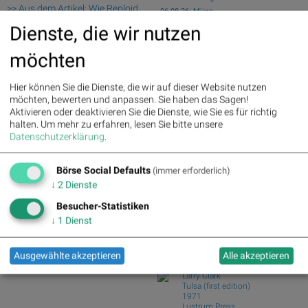
>> Aus dem Artikel: Wie Reploid
06.08.26: Micro...
Group AG, Rosenbauer,
wikifolio Champion per ..: Simon Weishar
Dienste, die wir nutzen
Warimpex, RHI Magnesita, FACC
mit Szew...
und UBM für Gesprächsstoff in
BKS - Starkes Provisionsergebnis dank
möchten
Österreich sorgten
KI-Rallye
Deutsche Telekom : 5.63%
»
Porr setzt Mauerroboter bei Wohnprojekt
Hier können Sie die Dienste, die wir auf dieser Website nutzen
Details
in Tschec...
möchten, bewerten und anpassen. Sie haben das Sagen!
Henkel : 3.89%
» Details
Upgrade für Erste Group-Aktie
Aktivieren oder deaktivieren Sie die Dienste, wie Sie es für richtig
Zalando : 2.86%
» Details
DAX-Frühmover: Scout24, Deutsche
halten.
Um mehr zu erfahren, lesen Sie bitte unsere
Fresenius Medical Care : 2.12%
Telekom, Siemens...
Datenschutzerklärung
.
» Details
Fresenius : 1.71%
» Details
Börse Social Club Board
>>
Hochtief : -0.71%
» Details
mehr
Börse Social Defaults
(immer erforderlich)
Books
Rheinmetall : -0.85%
» Details
↓
2
Dienste
Siemens : -5.11%
» Details
josefchladek.com
Siemens Energy : -1.19%
»
Besucher-Statistiken
Details
↓
1
Dienst
Ola Rindal
Scout24 : -6.12%
» Details
Road to The Farm
2026
Ausgewählte akzeptieren
Alle akzeptieren
Poursuite
Larry Clark
Tulsa (first edition)
1971
Lustrum Press