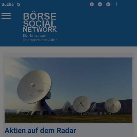
|
Suche
BÖRSE
SOCIAL
NETWORK
Die Homebase
österreichischer Aktien
Aktien auf dem Radar