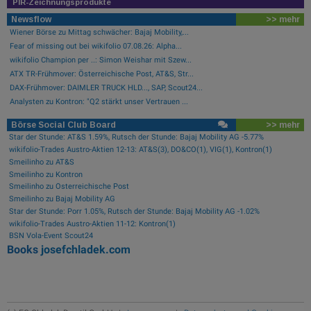
PIR-Zeichnungsprodukte
Newsflow
>> mehr
Wiener Börse zu Mittag schwächer: Bajaj Mobility,...
Fear of missing out bei wikifolio 07.08.26: Alpha...
wikifolio Champion per ..: Simon Weishar mit Szew...
ATX TR-Frühmover: Österreichische Post, AT&S, Str...
DAX-Frühmover: DAIMLER TRUCK HLD..., SAP, Scout24...
Analysten zu Kontron: "Q2 stärkt unser Vertrauen ...
Börse Social Club Board
>> mehr
Star der Stunde: AT&S 1.59%, Rutsch der Stunde: Bajaj Mobility AG -5.77%
wikifolio-Trades Austro-Aktien 12-13: AT&S(3), DO&CO(1), VIG(1), Kontron(1)
Smeilinho zu AT&S
Smeilinho zu Kontron
Smeilinho zu Österreichische Post
Smeilinho zu Bajaj Mobility AG
Star der Stunde: Porr 1.05%, Rutsch der Stunde: Bajaj Mobility AG -1.02%
wikifolio-Trades Austro-Aktien 11-12: Kontron(1)
BSN Vola-Event Scout24
Books
josefchladek.com