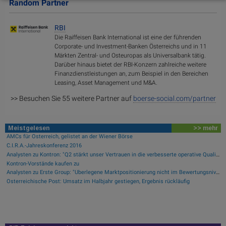
Random Partner
RBI
Die Raiffeisen Bank International ist eine der führenden
Corporate- und Investment-Banken Österreichs und in 11
Märkten Zentral- und Osteuropas als Universalbank tätig.
Darüber hinaus bietet der RBI-Konzern zahlreiche weitere
Finanzdienstleistungen an, zum Beispiel in den Bereichen
Leasing, Asset Management und M&A.
>> Besuchen Sie 55 weitere Partner auf
boerse-social.com/partner
Meistgelesen
>> mehr
AMCs für Österreich, gelistet an der Wiener Börse
C.I.R.A.-Jahreskonferenz 2016
Analysten zu Kontron: "Q2 stärkt unser Vertrauen in die verbesserte operative Qualität"
Kontron-Vorstände kaufen zu
Analysten zu Erste Group: "Überlegene Marktpositionierung nicht im Bewertungsniveau reflektiert"
Österreichische Post: Umsatz im Halbjahr gestiegen, Ergebnis rückläufig