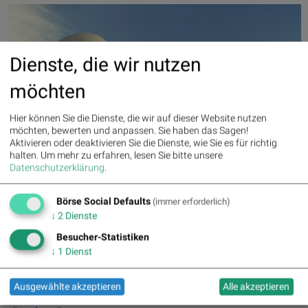
Dienste, die wir nutzen
möchten
Hier können Sie die Dienste, die wir auf dieser Website nutzen
möchten, bewerten und anpassen. Sie haben das Sagen!
Aktivieren oder deaktivieren Sie die Dienste, wie Sie es für richtig
halten.
Um mehr zu erfahren, lesen Sie bitte unsere
Datenschutzerklärung
.
Aktien auf dem Radar
Börse Social Defaults
(immer erforderlich)
Auf dem Radar 1:
↓
2
Dienste
Besucher-Statistiken
↓
1
Dienst
Letzter SK:
0.00
( 0.00%)
Ausgewählte akzeptieren
Alle akzeptieren