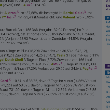
isser nach oben gegenüber dem 2016er-Tagesschnitt gab es
Wi
nt
(262%) und
FA
CC
(241%).
Exp
Wi
ist
Aix
tron
mit 37,58%, die beste ytd ist
Barric
k Gold
mit
n
YY
Inc.
mit -23,4% (Monatssicht) und
Val
eant
mit -75,92%
M
AMC
urs Barrick Gold 155.36% (Vorjahr: -32.04 Prozent) im Plus.
9.84 Prozent), bet-at-home.com 55.85% (Vorjahr: 67.48 Prozent).
% (Vorjahr: -28.93 Prozent), dann Zumtobel -44.59% (Vorjahr:
hr: -72.46 Prozent).
 nun 4 Tage im Plus (15,29% Zuwachs von 36,53 auf 42,12),
us (10,2% Zuwachs von 4,26 auf 4,7),
Te
sla
3 Tage im Plus (6,11%
yal Du
tch Shell
3 Tage im Plus (5,72% Zuwachs von 1661 auf
5,82% Zuwachs von 3,75 auf 3,97),
A
MS
3 Tage im Plus (2,08%
P
4 Tage im Minus (17,29% Verlust von 29,79 auf 24,64),
Pay
Pal
N
8,56 auf 37,57).
May
e
Card
+0,6% auf 38,76, davor 7 Tage im Minus (-4,86% Verlust
Swi
+1,22% auf 53,595, davor 5 Tage im Minus (-5,95% Verlust von
Te
% auf 731,09, davor 4 Tage im Minus (-2,51% Verlust von 748,85
u...
,638, davor 3 Tage im Minus (-22,59% Verlust von 3,3 auf 2,56).
Arc
Ga
Ent
iodenhoch- bzw. tief (ytd):
bet-at-
home.com
(150,55) mit 55,85%