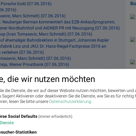
B
 Porsche Gold (07.06.2016)
.06.2016)
asevic, Marc Schmidt) (07.06.2016)
t: Neuberger Berman kommentiert das EZB-Ankaufprogramm,
ener Nordbahnhof und AiGNER PR mit Neuzugang (07.06.2016)
oup (Ivan Tomasevic, Marc Schmidt) (07.06.2016)
 ehemaliger Bahndirektion in Stuttgart, Johannes Kepler
kfabrik Linz und JKU: Dr. Hans Riegel-Fachpreise 2016 an
verliehen (07.06.2016)
Tomasevic, Marc Schmidt) (07.06.2016)
niqa, Wiener Privatbank (07.06.2016)
on steigt, NordLB, Continental, Fresenius, adidas, Aurelius,
e, die wir nutzen möchten
 (07.06.2016)
nergy, Royal Dutch Shell, Dentsply Int., Alibaba Group Holding -
ter den Hello bank!100! (BSNgine Selected) (07.06.2016)
ie die Dienste, die wir auf dieser Website nutzen möchten, bewerten und
n für Umsätze (Marc Schmidt) (06.06.2016)
Sagen! Aktivieren oder deaktivieren Sie die Dienste, wie Sie es für richtig 
rc Schmidt) (06.06.2016)
ren, lesen Sie bitte unsere
Datenschutzerklärung
.
Pho
06: Gazprom, Alcoa, China Ming Yang, Caterpillar, Callaway Golf,
r und General Motors Company (06.06.2016)
rse Social Defaults
(immer erforderlich)
Hammer! (Ivan Tomasevic, Marc Schmidt) (06.06.2016)
Dienste
 Bayer, Deutsche Bank (06.06.2016)
oldman Sachs, Daimler, (06.06.2016)
sucher-Statistiken