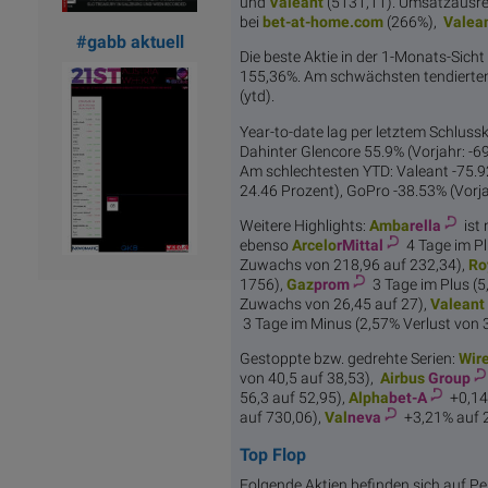
und
Val
eant
(5131,11). Umsatzausre
bei
bet-at-
home.com
(266%),
Val
ea
#gabb aktuell
Die beste Aktie in der 1-Monats-Sicht 
155,36%. Am schwächsten tendierte
(ytd).
Year-to-date lag per letztem Schlussk
Dahinter Glencore 55.9% (Vorjahr: -6
Am schlechtesten YTD: Valeant -75.92
24.46 Prozent), GoPro -38.53% (Vorja
Weitere Highlights:
Amba
rella
ist
ebenso
Arcelo
rMittal
4 Tage im Pl
Zuwachs von 218,96 auf 232,34),
Ro
1756),
Gaz
prom
3 Tage im Plus (
Zuwachs von 26,45 auf 27),
Val
eant
3 Tage im Minus (2,57% Verlust von 3
Gestoppte bzw. gedrehte Serien:
Wir
von 40,5 auf 38,53),
Airbus
Group
56,3 auf 52,95),
Alpha
bet-A
+0,14
auf 730,06),
Val
neva
+3,21% auf 2
Top Flop
Folgende Aktien befinden sich auf Per