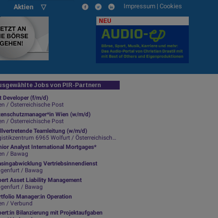
Impressum
|
Cookies
Aktien ▽
NEU
sgewählte Jobs von PIR-Partnern
t Developer (f/m/d)
n / Österreichische Post
tenschutzmanager*in Wien (w/m/d)
n / Österreichische Post
llvertretende Teamleitung (w/m/d)
istikzentrum 6965 Wolfurt / Österreichische Post
ior Analyst International Mortgages*
en / Bawag
asingabwicklung Vertriebsinnendienst
agenfurt / Bawag
pert Asset Liability Management
agenfurt / Bawag
tfolio Manager:in Operation
en / Verbund
ert:in Bilanzierung mit Projektaufgaben