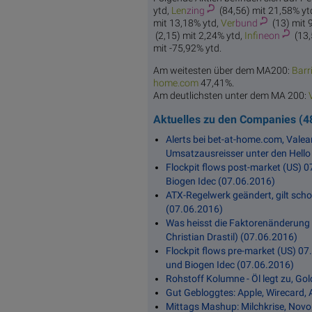
ytd,
Len
zing
(84,56) mit 21,58% yt
mit 13,18% ytd,
Ver
bund
(13) mit 
(2,15) mit 2,24% ytd,
Infi
neon
(13,
mit -75,92% ytd.
Am weitesten über dem MA200:
Barr
home.com
47,41%.
Am deutlichsten unter dem MA 200:
Aktuelles zu den Companies (4
Alerts bei bet-at-home.com, Valea
Umsatzausreisser unter den Hello
Flockpit flows post-market (US) 07
Biogen Idec (07.06.2016)
ATX-Regelwerk geändert, gilt schon
(07.06.2016)
Was heisst die Faktorenänderung 
Christian Drastil) (07.06.2016)
Flockpit flows pre-market (US) 07.
und Biogen Idec (07.06.2016)
Rohstoff Kolumne - Öl legt zu, Go
Gut Gebloggtes: Apple, Wirecard, A
Mittags Mashup: Milchkrise, Novo