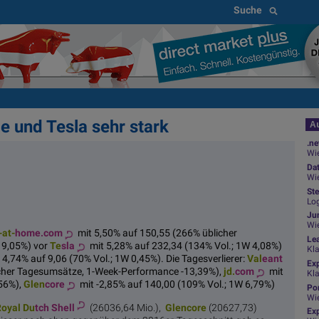
Suche
me und Tesla sehr stark
Au
.ne
Wie
Da
Wie
Ste
Log
Jun
Wi
-at-
home.com
mit 5,50% auf 150,55 (266% üblicher
Le
 9,05%) vor
Te
sla
mit 5,28% auf 232,34 (134% Vol.; 1W 4,08%)
Kl
 4,74% auf 9,06 (70% Vol.; 1W 0,45%). Die Tagesverlierer:
Val
eant
Ex
icher Tagesumsätze, 1-Week-Performance -13,39%),
jd.
com
mit
Kl
,56%),
Glen
core
mit -2,85% auf 140,00 (109% Vol.; 1W 6,79%)
Por
Wi
oyal Du
tch Shell
(26036,64 Mio.),
Glen
core
(20627,73)
Exp