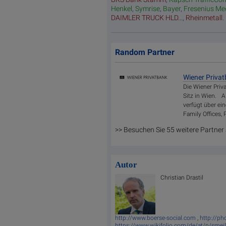
Henkel
,
Symrise
,
Bayer
,
Fresenius Me
DAIMLER TRUCK HLD...
,
Rheinmetall
.
Random Partner
Wiener Priva
Die Wiener Priv
Sitz in Wien. A
verfügt über ei
Family Offices, 
>> Besuchen Sie 55 weitere Partner
Autor
Christian Drastil
http://www.boerse-social.com
,
http://p
https://www.wikifolio.com/de/at/p/smei