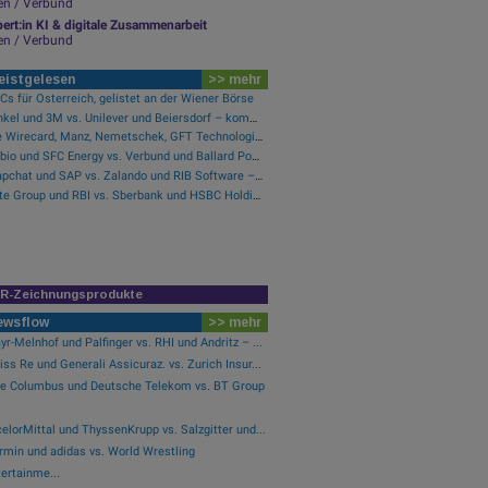
en / Verbund
ert:in KI & digitale Zusammenarbeit
en / Verbund
eistgelesen
>> mehr
s für Österreich, gelistet an der Wiener Börse
Henkel und 3M vs. Unilever und Beiersdorf – kommentierter KW 32 Peer Group Watch Konsumgüter
Wie Wirecard, Manz, Nemetschek, GFT Technologies, SAP und Rocket Internet für Gesprächsstoff sorgten
Verbio und SFC Energy vs. Verbund und Ballard Power Systems – kommentierter KW 32 Peer Group Watch Energie
Snapchat und SAP vs. Zalando und RIB Software – kommentierter KW 32 Peer Group Watch Computer, Software & Internet
Erste Group und RBI vs. Sberbank und HSBC Holdings – kommentierter KW 32 Peer Group Watch Banken
IR-Zeichnungsprodukte
ewsflow
>> mehr
r-Melnhof und Palfinger vs. RHI und Andritz – ...
ss Re und Generali Assicuraz. vs. Zurich Insur...
le Columbus und Deutsche Telekom vs. BT Group
elorMittal und ThyssenKrupp vs. Salzgitter und...
rmin und adidas vs. World Wrestling
ertainme...