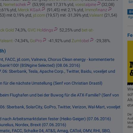
Sil
d,
Nemet
schek
(53,99) mit 17,31% ytd,
voest
alpine
(32,08)
9,61% ytd,
Merck
KGaA
(91,45) mit 2,1% ytd,
Immof
inanz
Bö
53) mit 0,19% ytd,
jd.
com
(19,57) mit -31,39% ytd,
Val
eant
(21,54)
#g
ic
k Gold
74,3%,
GVC Ho
ldings
52,25% und
bet-at-
Fe
Val
eant
-74,34%,
Go
Pro
-41,92% und
Zumt
obel
-29,38%.
8h)
nt, FACC, jd.com, Valneva, Chorus Clean energy - kommentierte
 bank!100! (BSNgine Selected) (08.06.2016)
.06: Sberbank, Tesla, Apache Corp., Twitter, Baidu, voxeljet und
 für die nächste Umstellung (Senf von Christian Drastil)
Wi
sch
beim Flughafen und bei der Buwog für die ATX-Familie? (Senf von
Alt
et
06: Sberbank, SolarCity, GoPro, Twitter, Verizon, Wal-Mart, voxeljet
Die
ld nach Arbeitsmarktdaten fester (Heiko Geiger) (07.06.2016)
Aud
Mot
urelius, Nordex, Brexit (07.06.2016)
das
matic, FACC, Schalke 04, AT&S, Amag, CAToil, OMV, RHI, SBO,