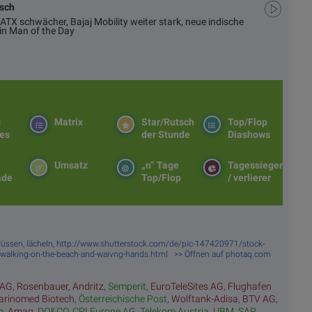
usch
ATX schwächer, Bajaj Mobility weiter stark, neue indische
in Man of the Day
g
Matrix
Star/Rutsch
Top/Flop
es
der Stunde
Diashows
Umsatz
„n“ Tage
Tagessieger
ade
Top/Flop
/ verlierer
egrüssen, lächeln, http://www.shutterstock.com/de/pic-147420971/stock-
s-walking-on-the-beach-and-waivng-hands.html >> Öffnen auf photaq.com
 AG
,
Rosenbauer
,
Andritz
,
Semperit
,
EuroTeleSites AG
,
Flughafen
rinomed Biotech
,
Österreichische Post
,
Wolftank-Adisa
,
BTV AG
,
m
,
Amag
,
DO&CO
,
CPI Europe AG
,
Telekom Austria
,
UBM
,
SAP
,