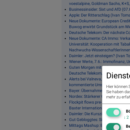
voestalpine, Goldman Sachs, K+S,
Businessinsider: Sixt und AfD (07
Apple: Der Ritterschlag (Ivan Tom
Neue Dokumente: European Credi
Buwog erwirbt Grundstück am Wi
Deutsche Telekom: Der nächste C
Neue Dokumente: CA Immo: Verkauf
Universität: Kooperation mit Taba
Nachwuchs-WissenschaftlerInnen 
Daimler: Jetzt einsteigen? (Ivan 
Wiener Werte, 7.6.: Immofinanz, U
Guten Morgen mit Industrieprodukti
Dienst
Deutsche Telekom, Deutsche Bahn
Alerts bei Valneva, Chorus Clean e
kommentierte Umsatzausreisser un
Hier können S
Bayer: Übernahmefantasien sorge
Sie haben das 
Nordex: Stärkerer Gegenwind (Ma
mehr zu erfah
Flockpit flows pre-market (US) 06.
Baxter International, First Sola
Bö
Daimler: Die Kursziele sind der 
↓
2
Gut Gebloggtes: Singulus, Stada,
Mittags Mashup: Brexit, Lukoil, G
Be