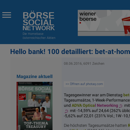
BÖRSE
SOCIAL
NETWORK
Die Homebase
österreichischer Aktien
Hello bank! 100 detailliert: bet-at-ho
08.06.2016, 6091 Zeichen
Magazine aktuell
>> Öffnen auf photaq.com
Tagesgewinner war am Dienstag
bet
Tagesumsätze, 1-Week-Performance
und
ADVA Optica
l Networking
mit
mit -14,59% auf 24,64 (262% übl
-5,62% auf 22,01 (231% Vol.; 1W -10
Die höchsten Tagesumsätze hatten
R