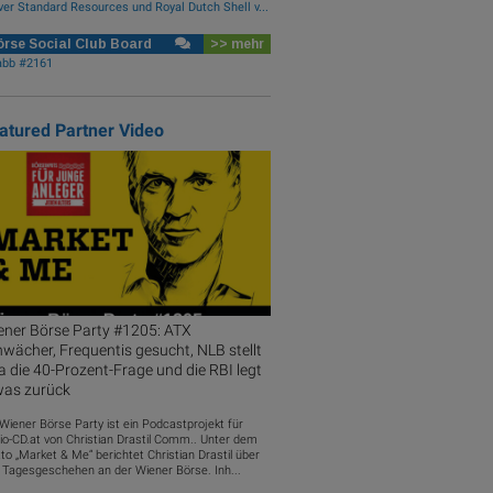
ver Standard Resources und Royal Dutch Shell v...
rse Social Club Board
>> mehr
abb #2161
atured Partner Video
ener Börse Party #1205: ATX
wächer, Frequentis gesucht, NLB stellt
a die 40-Prozent-Frage und die RBI legt
was zurück
 Wiener Börse Party ist ein Podcastprojekt für
io-CD.at von Christian Drastil Comm.. Unter dem
to „Market & Me“ berichtet Christian Drastil über
 Tagesgeschehen an der Wiener Börse. Inh...