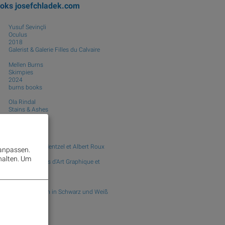
ooks
josefchladek.com
Yusuf Sevinçli
Oculus
2018
Galerist & Galerie Filles du Calvaire
Mellen Burns
Skimpies
2024
burns books
Ola Rindal
Stains & Ashes
2025
Poursuite
Formes nues
ed. by Albert Mentzel et Albert Roux
 anpassen.
1935
halten.
Um
Forme, Editions d'Art Graphique et
tographique
Fritz Kühn
Kompositionen in Schwarz und Weiß
1959
F. Bruckmann