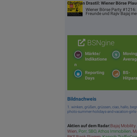
Christian Drastil: Wiener Börse Pla
Wiener Börse Party #1216: 
Freunde und Rajiv Bajaj me
BSNgine
Märkte/
Movin
Indikatione
Averag
n
Reporting
BS-
Days
Hitpar
Bildnachweis
1. winken, grüßen, grüssen, ciao, hallo, b
photo-summer-holidays-and-vacation-girl
Aktien auf dem Radar:
Bajaj Mobility
Wien
,
Porr
,
SBO
,
Athos Immobilien
,
Ma
BKS Bank Stamm
,
Kapsch TrafficCo