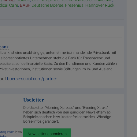
dical Care
,
BASF
,
Deutsche Boerse
,
Fresenius
,
Hannover Rück
,
tbank
atbank ist eine unabhängige, unternehmerisch handelnde Privatbank mit
ls börsennotiertes Unternehmen steht die Bank für Transparenz und
ne äußerst solide finanzielle Basis. Zu den Kundinnen und Kunden zählen
PrivatinvestorInnen, Institutionen sowie Stiftungen im In- und Ausland.
 auf
boerse-social.com/partner
Useletter
Die Useletter "Morning Xpresso" und "Evening Xtrakt"
heben sich deutlich von den gängigen Newslettern ab.
Beispiele ansehen bzw. kostenfrei anmelden. Wichtige
Börse-Infos garantiert.
hotaq.com
bzw.
Newsletter abonnieren
linho