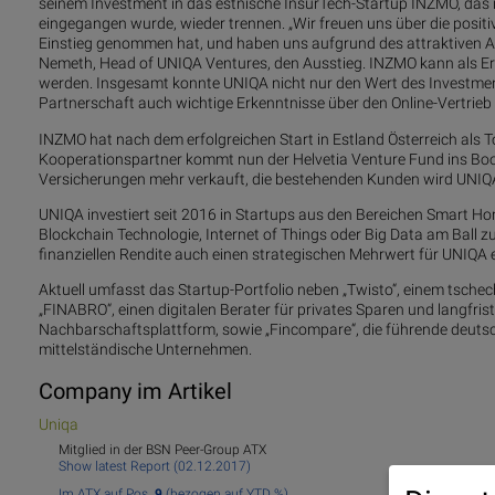
seinem Investment in das estnische InsurTech-Startup INZMO, das 
eingegangen wurde, wieder trennen. „Wir freuen uns über die posi
Einstieg genommen hat, und haben uns aufgrund des attraktiven An
Nemeth, Head of UNIQA Ventures, den Ausstieg. INZMO kann als Er
werden. Insgesamt konnte UNIQA nicht nur den Wert des Investments
Partnerschaft auch wichtige Erkenntnisse über den Online-Vertrie
INZMO hat nach dem erfolgreichen Start in Estland Österreich als 
Kooperationspartner kommt nun der Helvetia Venture Fund ins Boot
Versicherungen mehr verkauft, die bestehenden Kunden wird UNIQA 
UNIQA investiert seit 2016 in Startups aus den Bereichen Smart Ho
Blockchain Technologie, Internet of Things oder Big Data am Ball zu
finanziellen Rendite auch einen strategischen Mehrwert für UNIQA 
Aktuell umfasst das Startup-Portfolio neben „Twisto“, einem tsche
„FINABRO“, einen digitalen Berater für privates Sparen und langfris
Nachbarschaftsplattform, sowie „Fincompare“, die führende deutsc
mittelständische Unternehmen.
Company im Artikel
Uniqa
Mitglied in der BSN Peer-Group ATX
Show latest Report (02.12.2017)
Im ATX auf Pos.
9
(bezogen auf YTD %).