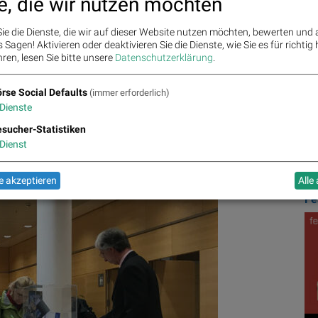
e, die wir nutzen möchten
und
Ana
O
ie die Dienste, die wir auf dieser Website nutzen möchten, bewerten und
(IR)
Thomas Münkel (Board Member)
Kurt Svoboda (Board
Bö
Sagen! Aktivieren oder deaktivieren Sie die Dienste, wie Sie es für richtig 
Co
wik
ren, lesen Sie bitte unsere
Datenschutzerklärung
.
pany Financial Services
als
Specialist
sowie die
Market
trobank AG
,
Société Générale S.A.
und
Tower Research
Var
wik
Akt.
rse Social Defaults
(immer erforderlich)
Uhrz
wik
Dienste
Ver
BS
Letz
sucher-Statistiken
Dienst
wik
 akzeptieren
Alle
Fe