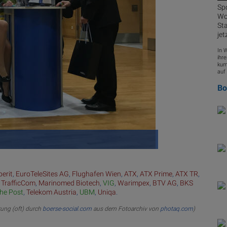
Sp
Woc
Sta
jet
In 
ihre
kum
auf 
B
Va
erit
,
EuroTeleSites AG
,
Flughafen Wien
,
ATX
,
ATX Prime
,
ATX TR
,
 TrafficCom
,
Marinomed Biotech
,
VIG
,
Warimpex
,
BTV AG
,
BKS
che Post
,
Telekom Austria
,
UBM
,
Uniqa
.
rung (oft) durch
boerse-social.com
aus dem Fotoarchiv von
photaq.com
)