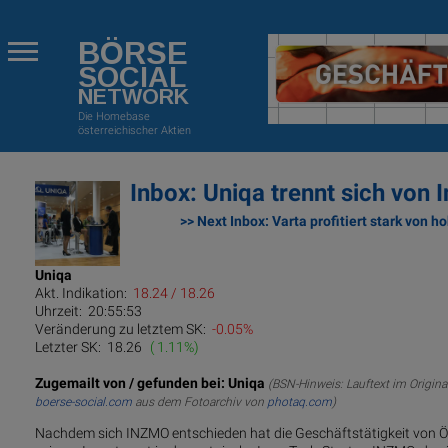
BÖRSE
SOCIAL
NETWORK
Die Homebase
österreichischer Aktien
Inbox: Uniqa trennt sich von 
>> Next Inbox: Varta profitiert stark von 
Uniqa
Akt. Indikation:
18.24 / 18.26
Uhrzeit:
20:55:53
Veränderung zu letztem SK:
-0.05%
Letzter SK:
18.26
( 1.11%)
Zugemailt von / gefunden bei: Uniqa
(BSN-Hinweis: Lauftext im Origina
boerse-social.com
aus dem Fotoarchiv von
photaq.com
)
Nachdem sich INZMO entschieden hat die Geschäftstätigkeit von Öst