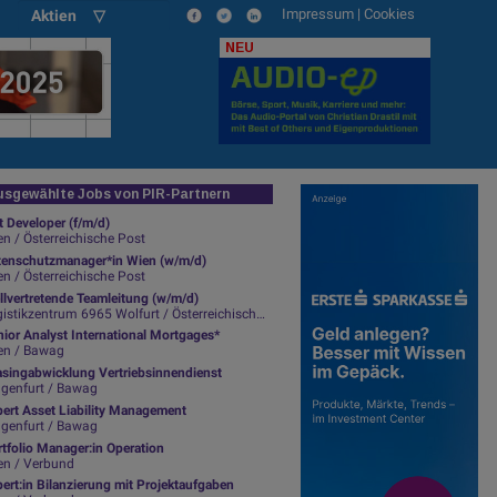
Impressum
|
Cookies
Aktien ▽
NEU
sgewählte Jobs von PIR-Partnern
Varta profitiert stark von hoher N
t Developer (f/m/d)
Batterien für Hörapparate
n / Österreichische Post
tenschutzmanager*in Wien (w/m/d)
n / Österreichische Post
llvertretende Teamleitung (w/m/d)
emailt von / gefunden bei: Berenberg
(BSN-Hinweis: Lauftext im Original des 
istikzentrum 6965 Wolfurt / Österreichische Post
se-social.com
aus dem Fotoarchiv von
photaq.com
)
ior Analyst International Mortgages*
en / Bawag
e
Varta
AG hat sich auf der European Conference der Berenberg Bank präs
asingabwicklung Vertriebsinnendienst
n CFO Michael Pistauer zusammengefasst.
agenfurt / Bawag
pert Asset Liability Management
RTA AG
agenfurt / Bawag
ital Goods & Industrial Engineering, Buy; PT: EUR25.00
tfolio Manager:in Operation
en / Verbund
TA CFO Michael Pistauer opened the third day of our Pennyhill conferenc
ert:in Bilanzierung mit Projektaufgaben
uctural trends in the consumer electronics and healthcare end- markets 