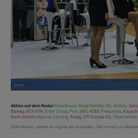
Uniqa
Aktien auf dem Radar:
Rosenbauer
,
Bajaj Mobility AG
,
Andritz
,
Semp
Bawag
,
ATX NTR
,
Erste Group
,
Porr
,
SBO
,
AT&S
,
Frequentis
,
Kapsch
Bank Stamm
,
Agrana
,
Lenzing
,
Amag
,
CPI Europe AG
,
Österreichis
(BSN-Hinweis: Lauftext im Original des Aussenders, Titel (immer) und Bebilde