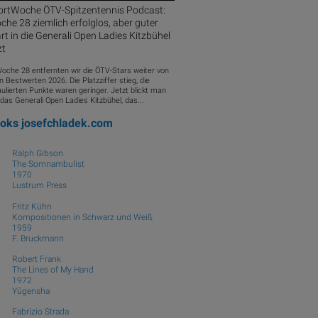
ortWoche ÖTV-Spitzentennis Podcast:
he 28 ziemlich erfolglos, aber guter
rt in die Generali Open Ladies Kitzbühel
zt
Woche 28 entfernten wir die ÖTV-Stars weiter von
n Bestwerten 2026. Die Platzziffer stieg, die
ulierten Punkte waren geringer. Jetzt blickt man
das Generali Open Ladies Kitzbühel, das...
ooks
josefchladek.com
Ralph Gibson
The Somnambulist
1970
Lustrum Press
Fritz Kühn
Kompositionen in Schwarz und Weiß
rta AG, power one; Bild: varta-ag.com © Aussendung
1959
F. Bruckmann
Robert Frank
The Lines of My Hand
1972
Yūgensha
Fabrizio Strada