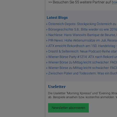
>> Besuchen Sie 55 weitere Partner auf
boe
Latest Blogs
» Österreich-Depots: Stockpicking Österreich zu 
» Börsegeschichte 5.8.: Bitte wieder so wie 2016
» Nachlese: Hans Wanovits Barrique de Beurse, Dr
» PIR-News: Hohe Aktienumsätze im Juli, Resear
» ATX erreicht Rekordhoch am 150. Handelstag – 
» Drastil & Seltenreich: Neue Podcast-Reihe star
» Wiener Börse Party #1214: ATX nach Rekord u
» Wiener Börse zu Mittag leicht schwächer: FAC
» Wiener Börse zu Mittag leicht schwächer: FAC
» Zwischen Polier und Todesstern: Was ein Buch 
Useletter
Die Useletter "Morning Xpresso" und "Evening Xtr
ab. Beispiele ansehen bzw. kostenfrei anmelden. W
Newsletter abonnieren