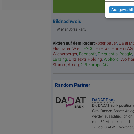
Ausgewählte
Bildnachweis
1. Wiener Börse Party
Aktien auf dem Radar:
Rosenbauer
,
Bajaj Mo
Flughafen Wien
,
FACC
,
Emerald Horizon AG
Wienerberger
,
Fabasoft
,
Frequentis
,
Rosgix
,
Lenzing
,
Linz Textil Holding
,
Wolford
,
Wolfta
Stamm
,
Amag
,
CPI Europe AG
.
Random Partner
DADAT Bank
Die DADAT Bank positionie
Giro-Kunden, Sparer, Anle
werden ausschließlich onli
rund 30 Mitarbeiter und i
Teil der GRAWE Bankengr