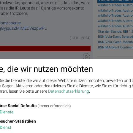
Stockwerke, spannend, aber es gilt, dass das, was
 Dass die IR-Leute das 10jährige Vorsorgekonto
wikifolio-Trades Austro
h aber trotzdem.
l.com/boerse
0hqGyjquzZMIMEDVezpwPU
BSN Vola-Event Beiersd
(13.01.2024)
BSN Vola-Event Rosenb
BSN MA-Event Continen
ch Rekord unchanged, AT&S / Bajaj Mobility
Featured Partne
Wienerberger-Aufnahme
e, die wir nutzen möchten
ie die Dienste, die wir auf dieser Website nutzen möchten, bewerten und
Sagen! Aktivieren oder deaktivieren Sie die Dienste, wie Sie es für richtig 
ren, lesen Sie bitte unsere
Datenschutzerklärung
.
Matrix
Star/Rutsc
Top/Flop
rse Social Defaults
(immer erforderlich)
h der
Diashows
Dienste
Stunde
Books from Friends
sucher-Statistiken
Umsatz
„n“ Tage
Tagessieg
Killer (Franziska Wa
Dienst
Top/Flop
er/