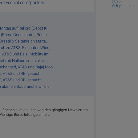
2025
rse-social.com/partner
Self published
Mittag auf Rekord (Depot K...
 (Börse Geschichte) (Börse...
astil & Seltenreich starte...
ch zu AT&S, Flughafen Wien, ...
AT&S und Bajaj Mobility im ...
tet mit Nullnummer voller ...
nchanged, AT&S und Bajaj Mobi...
C, AT&S und RBI gesucht
C, AT&S und RBI gesucht
über die Baubranche wirklic...
akt" heben sich deutlich von den gängigen Newslettern
ichtige Börse-Infos garantiert.