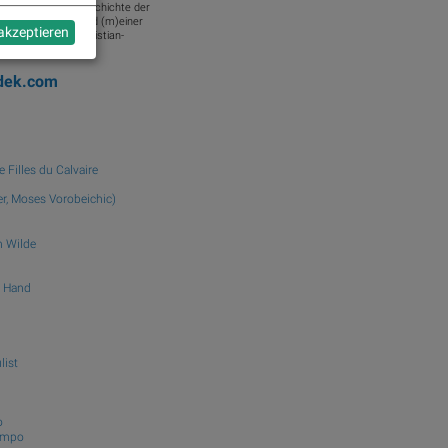
ber die jüngere Geschichte der
it Sport, Musik und (m)einer
 akzeptieren
 alle Infos unter christian-
t die Zahl ...
adek.com
e Filles du Calvaire
r, Moses Vorobeichic)
 Wilde
y Hand
ist
o
ampo