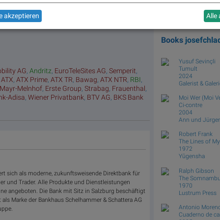
verlierer
Mein Buch "Ein Fanboy ü
Wiener Börse im Remix m
 akzeptieren
Alle
Biografie" ist erschienen,
drastil.com. Im Buch spiel
Books
josefchl
Yusuf Sevinçli
Tumult
bility AG
,
Andritz
,
EuroTeleSites AG
,
Semperit
,
2024
,
ATX
,
ATX Prime
,
ATX TR
,
Bawag
,
ATX NTR
,
RBI
,
Galerist & Galeri
Mayr-Melnhof
,
Erste Group
,
Strabag
,
Frauenthal
,
nk-Adisa
,
Wiener Privatbank
,
BTV AG
,
BKS Bank
Moi Wer (Moi Ve
Ci-contre
2004
Ann und Jürgen
Robert Frank
The Lines of M
1972
Yūgensha
Ralph Gibson
rt sich als moderne, zukunftsweisende Direktbank für
The Somnambul
ger und Trader. Alle Produkte und Dienstleistungen
1970
ne angeboten. Die Bank mit Sitz in Salzburg beschäftigt
Lustrum Press
st als Marke der Bankhaus Schelhammer & Schattera AG
Antonio Moren
uppe.
Cuaderno de c