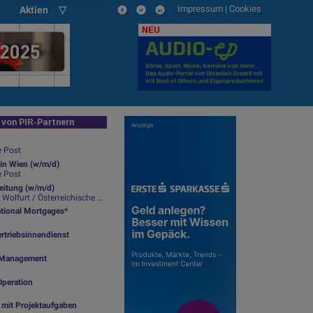
Impressum
|
Cookies
Aktien ▽
NEU
von PIR-Partnern
e Post
in Wien (w/m/d)
e Post
leitung (w/m/d)
lfurt / Österreichische Post
ational Mortgages*
rtriebsinnendienst
ty Management
Operation
g mit Projektaufgaben