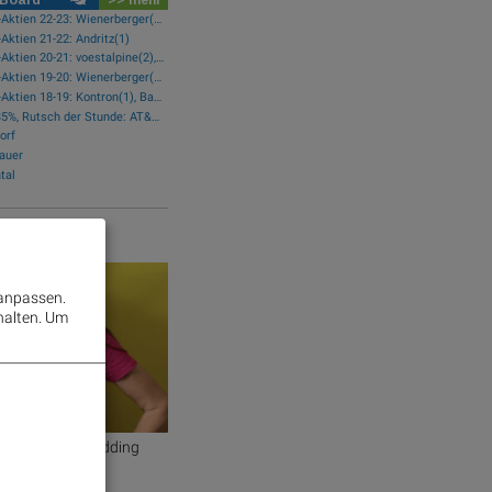
wikifolio-Trades Austro-Aktien 22-23: Wienerberger(1), Zumtobel(1), AT&S(1), Frequentis(1), FACC(1), Kontron(1)
-Aktien 21-22: Andritz(1)
wikifolio-Trades Austro-Aktien 20-21: voestalpine(2), Porr(1), Palfinger(1)
wikifolio-Trades Austro-Aktien 19-20: Wienerberger(1)
wikifolio-Trades Austro-Aktien 18-19: Kontron(1), Bawag(1), Erste Group(1)
Star der Stunde: RBI 1.35%, Rutsch der Stunde: AT&S -2.07%
orf
auer
tal
r Video
 anpassen.
halten.
Um
 #4: Wiener Wedding
ltz + 2)