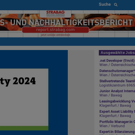
Suche
Ausgewählte Jobs 
.net Developer (f/m/d)
Wien / Österreichisch
Datenschutzmanager*
Wien / Österreichisch
Stellvertretende Team
Logistikzentrum 6965 Wo
Junior Analyst Intern
Wien / Bawag
Leasingabwicklung Ve
Klagenfurt / Bawag
Expert Asset Liabili
Klagenfurt / Bawag
Portfolio Manager:in 
Wien / Verbund
Expert:in Bilanzierun