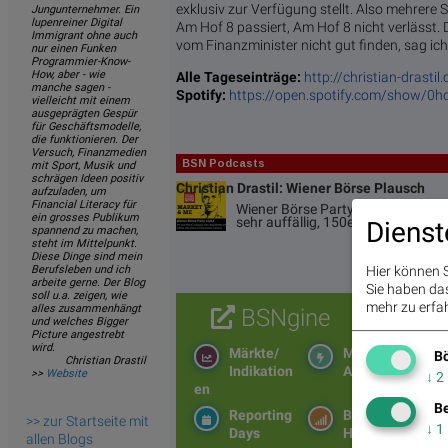
exklusiv zur Verfügung stellt. Also mehrere 
Jungunternehmer. Ein
lupenreiner Digital
Am Hof 8 passiert, Am Hof 8 nicht verlässt.
Immigrant ohne auch
vom Finanzminister nicht gut finden, sag ic
nur einen Funken
Programmier-Know-
How, aber - wie
Alle Tageseinträge:
http://christian-drasti
manche sagen -
Spotify:
https://open.spotify.com/show/
vielleicht mit einem
ausgeprägten Gespür
für Geschäftsmodelle,
die funktionieren. Der
Versuch, Finanzmedien
BSN Podcasts
mit Sport, Musik und
schrägen Ideen positiv
Christian Drastil: Wiener Börse Plausch
aufzuladen, um
Financial Literacy für
Wiener Börse Party #1214: ATX na
ein grosses Publikum
sehr auffällig, 150er-Bilanz und 
Dienst
spannend zu machen,
steht im Mittelpunkt.
Diese Dinge sind mein
Berufsleben und ich
Hier können S
arbeite gerne. Der Blog
Sie haben das 
soll u.a. zeigen, wie
mehr zu erfah
alles zusammenhängt
BSNgine
und welches Bigger
Picture angestrebt
wird.
Märkte/
Moving
Bö
Christian Drastil
Indikation
Averages
>>
Website
↓
2
en
Be
Reporting
BS-
>> zur Startseite mit
↓
1
Days
Hitparade
allen Blogs