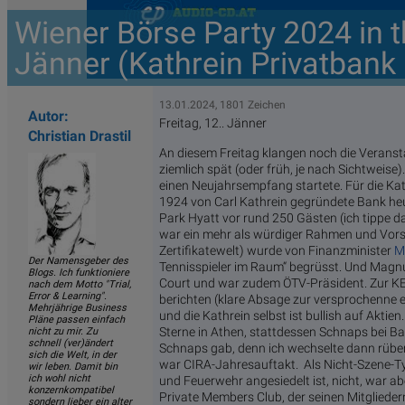
Wiener Börse Party 2024 in t
Jänner (Kathrein Privatbank
13.01.2024, 1801 Zeichen
Autor:
Freitag, 12.. Jänner
Christian Drastil
An diesem Freitag klangen noch die Veran
ziemlich spät (oder früh, je nach Sichtweise
einen Neujahrsempfang startete. Für die Kath
1924 von Carl Kathrein gegründete Bank heuer
Park Hyatt vor rund 250 Gästen (ich tippe da
war ein mehr als würdiger Rahmen und Vor
Zertifikatewelt) wurde von Finanzminister
M
Der Namensgeber des
Tennisspieler im Raum“ begrüsst. Und Magnu
Blogs. Ich funktioniere
Court und war zudem ÖTV-Präsident. Zur KE
nach dem Motto "Trial,
Error & Learning".
berichten (klare Absage zur versprochenne ei
Mehrjährige Business
und die Kathrein selbst ist bullish auf Aktien
Pläne passen einfach
Sterne in Athen, stattdessen Schnaps bei Ban
nicht zu mir. Zu
schnell (ver)ändert
Schnaps gab, denn ich wechselte dann rüber
sich die Welt, in der
war CIRA-Jahresauftakt. Als Nicht-Szene-Ty
wir leben. Damit bin
ich wohl nicht
und Feuerwehr angesiedelt ist, nicht, war a
konzernkompatibel
Private Members Club, der seinen Mitgliede
sondern lieber ein alter