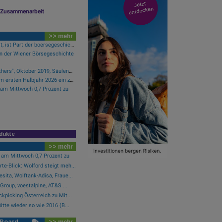
le Zusammenarbeit
>> mehr
Wer das in der Hand hält, ist Part der boersegeschichte.at
n der Wiener Börsegeschichte
Alphazirkel "Listing Brothers", Oktober 2019, Säulenhalle Wiener Börse
Tecnotree verzeichnet im ersten Halbjahr 2026 ein zweistelliges Gewinnwachstum und eine beschleunigte Einführungsdynamik
 am Mittwoch 0,7 Prozent zu
dukte
>> mehr
 am Mittwoch 0,7 Prozent zu
e-Blick: Wolford steigt meh...
ita, Wolftank-Adisa, Fraue...
Group, voestalpine, AT&S ...
kpicking Österreich zu Mit...
itte wieder so wie 2016 (B...
 Board
>> mehr