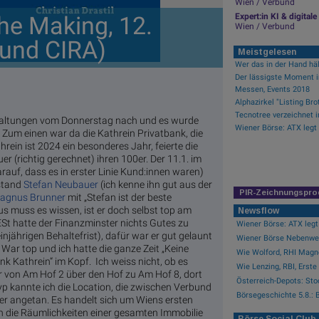
Wien / Verbund
he Making, 12.
Expert:in KI & digita
Wien / Verbund
 und CIRA)
Meistgelesen
Der lässigste Moment i
Messen, Events 2018
staltungen vom Donnerstag nach und es wurde
Wiener Börse: ATX legt
). Zum einen war da die Kathrein Privatbank, die
rein ist 2024 ein besonderes Jahr, feierte die
 (richtig gerechnet) ihren 100er. Der 11.1. im
rauf, dass es in erster Linie Kund:innen waren)
stand
Stefan Neubauer
(ich kenne ihn gut aus der
PIR-Zeichnungspro
agnus Brunner
mit „Stefan ist der beste
s muss es wissen, ist er doch selbst top am
Newsflow
St hatte der Finanzminster nichts Gutes zu
Wiener Börse: ATX legt
njährigen Behaltefrist), dafür war er gut gelaunt
Wiener Börse Nebenwert
. War top und ich hatte die ganze Zeit „Keine
Wie Wolford, RHI Magnes
k Kathrein“ im Kopf. Ich weiss nicht, ob es
Wie Lenzing, RBI, Erste 
 von Am Hof 2 über den Hof zu Am Hof 8, dort
Österreich-Depots: Stoc
p kannte ich die Location, die zwischen Verbund
Börsegeschichte 5.8.: B
ber angetan. Es handelt sich um Wiens ersten
rn die Räumlichkeiten einer gesamten Immobilie
Börse Social Club