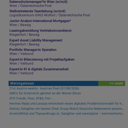
Datenschutzmanager*in Wien (w/m/d)
Wien / Österreichische Post
Stellvertretende Teamleitung (w/m/d)
Logistikzentrum 6965 Wolfurt / Österreichische Post
Junior Analyst International Mortgages*
Wien / Bawag
Leasingabwicklung Vertriebsinnendienst
Klagenfurt / Bawag
Expert Asset Liability Management
Klagenfurt / Bawag
Portfolio Manager:in Operation
Wien / Verbund
Expert:in Bilanzierung mit Projektaufgaben
Wien / Verbund
Expert:in KI & digitale Zusammenarbeit
Wien / Verbund
Meistgelesen
>> mehr
21st Austria weekly - Austrian Post (07/08/2026)
AMCs für Österreich, gelistet an der Wiener Börse
ATX-Trends: Post, AT&S, Porr ...
Hermes Reply und Lavazza entwickeln neues digitales Produktionsmodell für hocheffiziente Fertigung
Aixtron, Salzgitter am besten (Peer Group Watch Deutsche Nebenwerte powered by Erste Group)
ArcelorMittal und ThyssenKrupp vs. Salzgitter und voestalpine – kommentierter KW 32 Peer Group Watch Stahl