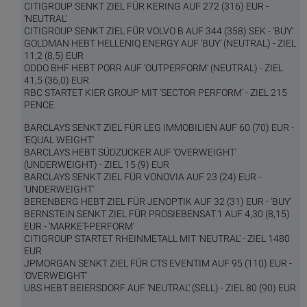
CITIGROUP SENKT ZIEL FÜR KERING AUF 272 (316) EUR -
'NEUTRAL'
CITIGROUP SENKT ZIEL FÜR VOLVO B AUF 344 (358) SEK - 'BUY'
GOLDMAN HEBT HELLENIQ ENERGY AUF 'BUY' (NEUTRAL) - ZIEL
11,2 (8,5) EUR
ODDO BHF HEBT PORR AUF 'OUTPERFORM' (NEUTRAL) - ZIEL
41,5 (36,0) EUR
RBC STARTET KIER GROUP MIT 'SECTOR PERFORM' - ZIEL 215
PENCE
BARCLAYS SENKT ZIEL FÜR LEG IMMOBILIEN AUF 60 (70) EUR -
'EQUAL WEIGHT'
BARCLAYS HEBT SÜDZUCKER AUF 'OVERWEIGHT'
(UNDERWEIGHT) - ZIEL 15 (9) EUR
BARCLAYS SENKT ZIEL FÜR VONOVIA AUF 23 (24) EUR -
'UNDERWEIGHT'
BERENBERG HEBT ZIEL FÜR JENOPTIK AUF 32 (31) EUR - 'BUY'
BERNSTEIN SENKT ZIEL FÜR PROSIEBENSAT.1 AUF 4,30 (8,15)
EUR - 'MARKET-PERFORM'
CITIGROUP STARTET RHEINMETALL MIT 'NEUTRAL' - ZIEL 1480
EUR
JPMORGAN SENKT ZIEL FÜR CTS EVENTIM AUF 95 (110) EUR -
'OVERWEIGHT'
UBS HEBT BEIERSDORF AUF 'NEUTRAL' (SELL) - ZIEL 80 (90) EUR