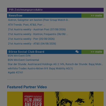
PIR-Zeichnungsprodukte
Newsflow
>> mehr
Aixtron, Salzgitter am besten (Peer Group Watch D...
ATX-Trends: Post, AT&S, Porr ...
21st Austria weekly - Austrian Post (07/08/2026)
21st Austria weekly - Kontron, Frequentis (06/08/...
21st Austria weekly - Porr (05/08/2026)
21st Austria weekly - AT&S (04/08/2026)
Börse Social Club Board
>> mehr
BSN MA-Event EVN
BSN MA-Event Continental
Star der Stunde: Austriacard Holdings AG 2.14%, Rutsch der Stunde: Bajaj Mobility AG -1.3%
wikifolio-Trades Austro-Aktien 8-9: Bajaj Mobility AG(1)
#gabb #2161
Featured Partner Video