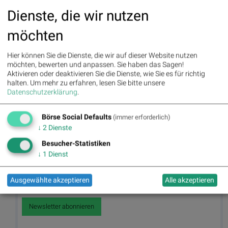
Dienste, die wir nutzen
möchten
Hier können Sie die Dienste, die wir auf dieser Website nutzen
möchten, bewerten und anpassen. Sie haben das Sagen!
Aktivieren oder deaktivieren Sie die Dienste, wie Sie es für richtig
halten.
Um mehr zu erfahren, lesen Sie bitte unsere
Datenschutzerklärung
.
Börse Social Defaults
(immer erforderlich)
Sell, Buy, kaufen, verkaufen, Konsument, Verbraucher, Entscheidung,
↓
2
Dienste
entscheiden, (© www.shutterstock.com)
Besucher-Statistiken
↓
1
Dienst
Useletter
Die Useletter "Morning Xpresso" und "Evening Xtrakt" heben sich
deutlich von den gängigen Newslettern ab. Beispiele ansehen bzw.
Ausgewählte akzeptieren
Alle akzeptieren
kostenfrei anmelden. Wichtige Börse-Infos garantiert.
Newsletter abonnieren