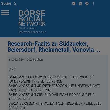
|
Suche
BÖRSE
SOCIAL
NETWORK
Die Homebase
österreichischer Aktien
Research-Fazits zu Südzucker,
Beiersdorf, Rheinmetall, Vonovia ...
31.03.2026, 1702 Zeichen
[pic1
BARCLAYS HEBT DOMINO'S PIZZA AUF 'EQUAL WEIGHT'
(UNDERWEIGHT) - ZIEL 190 PENCE
BARCLAYS SENKT JD WETHERSPOON AUF 'UNDERWEIGHT'
(OW) - ZIEL 540 (825) PENCE
BARCLAYS SENKT ZIEL FÜR PHILIPS AUF 29,50 (31) EUR -
'OVERWEIGHT'
BERENBERG SENKT GIVAUDAN AUF 'HOLD' (BUY) - ZIEL 2915
(3580) CHF