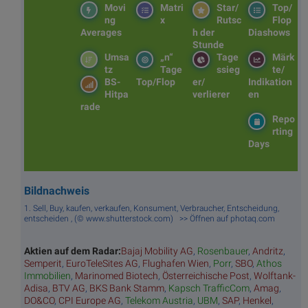
Movi
Matri
Star/
Top/
ng
x
Rutsc
Flop
Averages
h der
Diashows
Stunde
Umsa
„n“
Tage
Märk
tz
Tage
ssieg
te/
BS-
Top/Flop
er/
Indikation
Hitpa
verlierer
en
rade
Repo
rting
Days
Bildnachweis
1. Sell, Buy, kaufen, verkaufen, Konsument, Verbraucher, Entscheidung,
entscheiden , (© www.shutterstock.com) >> Öffnen auf photaq.com
Aktien auf dem Radar:
Bajaj Mobility AG
,
Rosenbauer
,
Andritz
,
Semperit
,
EuroTeleSites AG
,
Flughafen Wien
,
Porr
,
SBO
,
Athos
Immobilien
,
Marinomed Biotech
,
Österreichische Post
,
Wolftank-
Adisa
,
BTV AG
,
BKS Bank Stamm
,
Kapsch TrafficCom
,
Amag
,
DO&CO
,
CPI Europe AG
,
Telekom Austria
,
UBM
,
SAP
,
Henkel
,